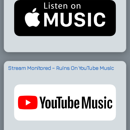
Stream Monitored – Ruins On YouTube Music