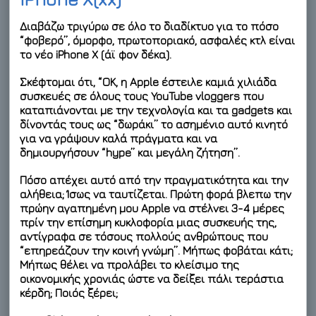
Διαβάζω τριγύρω σε όλο το διαδίκτυο για το πόσο
“φοβερό”, όμορφο, πρωτοποριακό, ασφαλές κτλ είναι
το νέο iPhone X (άϊ φον δέκα).
Σκέφτομαι ότι, “ΟΚ, η Apple έστειλε καμιά χιλιάδα
συσκευές σε όλους τους YouTube vloggers που
καταπιάνονται με την τεχνολογία και τα gadgets και
δίνοντάς τους ως “δωράκι” το ασημένιο αυτό κινητό
για να γράψουν καλά πράγματα και να
δημιουργήσουν “hype” και μεγάλη ζήτηση”.
Πόσο απέχει αυτό από την πραγματικότητα και την
αλήθεια; Ίσως να ταυτίζεται. Πρώτη φορά βλεπω την
πρώην αγαπημένη μου Apple να στέλνει 3-4 μέρες
πρίν την επίσημη κυκλοφορία μιας συσκευής της,
αντίγραφα σε τόσους πολλούς ανθρώπους που
“επηρεάζουν την κοινή γνώμη”. Μήπως φοβάται κάτι;
Μήπως θέλει να προλάβει το κλείσιμο της
οικονομικής χρονιάς ώστε να δείξει πάλι τεράστια
κέρδη; Ποιός ξέρει;