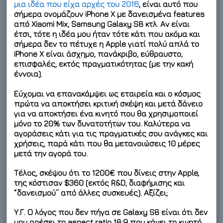
μια ιδέα που είχα αρχές του 2016
, είναι αυτό που
σήμερα ονομάζουν iPhone X με δανεισμένα features
από Xiaomi Mix, Samsung Galaxy S8 κτλ. Αν είναι
έτσι, τότε η ιδέα μου ήταν τότε κάτι που ακόμα και
σήμερα δεν το πέτυχε η Apple γιατί πολύ απλά το
iPhone X είναι άσχημο, πανάκριβο, εύθραυστο,
επισφαλές, εκτός πραγματικότητας (με την κακή
έννοια).
Εύχομαι να επανακάμψει ως εταιρεία και ο κόσμος
πρώτα να αποκτήσει κριτική σκέψη και μετά δάνειο
για να αποκτήσει ένα κινητό που θα χρησιμοποιεί
μόνο το 20% των δυνατοτήτων του. Καλύτερα να
αγοράσεις κάτι για τις πραγματικές σου ανάγκες και
χρήσεις, παρά κάτι που θα μετανοιώσεις 10 μέρες
μετά την αγορά του.
Τέλος, σκέψου ότι το 1200€ που δίνεις στην Apple,
της κόστισαν $360 (εκτός R&D, διαφήμισης και
“δανεισμού” από άλλες συσκευές). Αξίζει;
Υ.Γ. Ο λόγος που δεν πήγα σε Galaxy S8 είναι ότι δεν
μου αρέσει το aspect ratio 18:9 που κάνει το κινητό