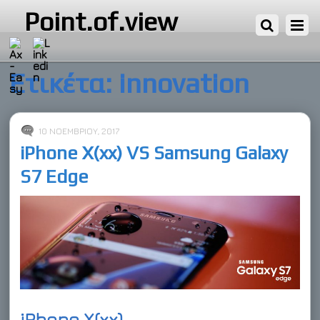
Point.of.view
Ετικέτα:
innovation
10 ΝΟΕΜΒΡΊΟΥ, 2017
iPhone X(xx) VS Samsung Galaxy
S7 Edge
iPhone X(xx)