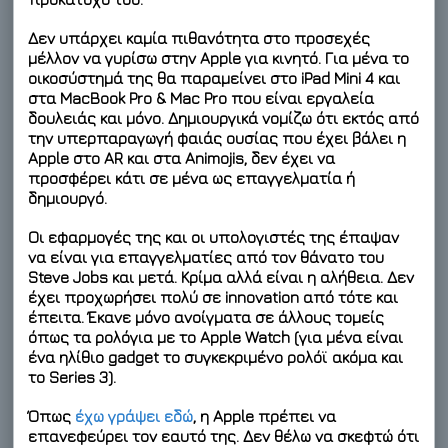
Δεν υπάρχει καμία πιθανότητα στο προσεχές
μέλλον να γυρίσω στην Apple για κινητό
. Για μένα το
οικοσύστημά της θα παραμείνει στο iPad Mini 4 και
στα MacBook Pro & Mac Pro που είναι εργαλεία
δουλειάς και μόνο. Δημιουργικά νομίζω ότι εκτός από
την υπερπαραγωγή φαιάς ουσίας που έχει βάλει η
Apple στο AR και στα Animojis, δεν έχει να
προσφέρει κάτι σε μένα ως επαγγελματία ή
δημιουργό.
Οι εφαρμογές της και οι υπολογιστές της έπαψαν
να είναι για επαγγελματίες από τον θάνατο του
Steve Jobs και μετά. Κρίμα αλλά είναι η αλήθεια. Δεν
έχει προχωρήσει πολύ σε innovation από τότε και
έπειτα. Έκανε μόνο ανοίγματα σε άλλους τομείς
όπως τα ρολόγια με το Apple Watch (για μένα είναι
ένα ηλίθιο gadget το συγκεκριμένο ρολόϊ ακόμα και
το Series 3).
Όπως
έχω γράψει εδώ
, η Apple πρέπει να
επανεφεύρει τον εαυτό της. Δεν θέλω να σκεφτώ ότι