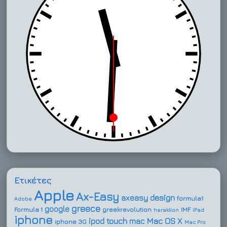
Ετικέτες
Apple
Ax-Easy
design
axeasy
formula1
Adobe
greece
google
Formula 1
greekrevolution
IMF
heraklion
iPad
iphone
ipod touch
Mac OS X
mac
iphone 3G
Mac Pro