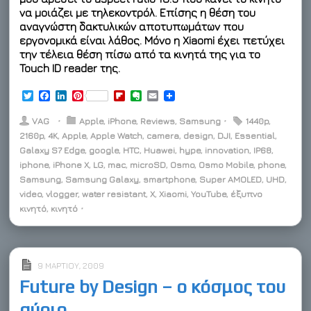
να μοιάζει με τηλεκοντρόλ. Επίσης η θέση του
αναγνώστη δακτυλικών αποτυπωμάτων που
εργονομικά είναι λάθος. Μόνο η Xiaomi έχει πετύχει
την τέλεια θέση πίσω από τα κινητά της για το
Touch ID reader της.
T
F
L
P
F
E
E
w
a
i
i
l
v
m
i
c
n
n
i
e
a
VAG
⋅
Apple
,
iPhone
,
Reviews
,
Samsung
⋅
1440p
,
t
e
k
t
p
r
i
2160p
,
4K
,
Apple
,
Apple Watch
,
camera
,
design
,
DJI
,
Essential
,
t
b
e
e
b
n
l
Galaxy S7 Edge
e
o
d
r
,
google
,
HTC
o
,
o
Huawei
,
hype
,
innovation
,
IP68
,
r
o
I
e
a
t
iphone
,
iPhone X
,
LG
,
mac
,
microSD
,
Osmo
,
Osmo Mobile
,
phone
,
k
n
s
r
e
Samsung
,
Samsung Galaxy
,
smartphone
,
Super AMOLED
,
UHD
,
t
d
video
,
vlogger
,
water resistant
,
X
,
Xiaomi
,
YouTube
,
έξυπνο
κινητό
,
κινητό
⋅
9 ΜΑΡΤΊΟΥ, 2009
Future by Design – ο κόσμος του
αύριο.