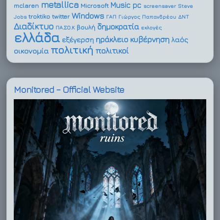
metallica
Music
pc
mclaren
Microsoft
screensaver
Steve
Windows
troktiko
twitter
Jobs
ΓΑΠ
Γιώργος Παπανδρέου
ΔΝΤ
Διαδίκτυο
δημοκρατία
βουλή
ΠΑ.ΣΟ.Κ
εκλογές
ελλάδα
ηράκλειο
κυβέρνηση
εξέγερση
λαός
πολιτική
πολιτικοί
οικονομία
Monitored – Official Website