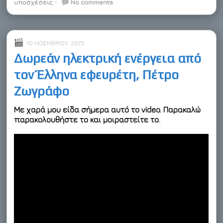
υποσχέσεις
⋅
No comments
t
d
10 ΝΟΕΜΒΡΊΟΥ, 2015
Δωρεάν ηλεκτρική ενέργεια από
τον Έλληνα εφευρέτη, Πέτρο
Ζωγράφο
Με χαρά μου είδα σήμερα αυτό το video. Παρακαλώ
παρακολουθήστε το και μοιραστείτε το.