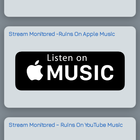
Stream Monitored -Ruins On Apple Music
Stream Monitored – Ruins On YouTube Music