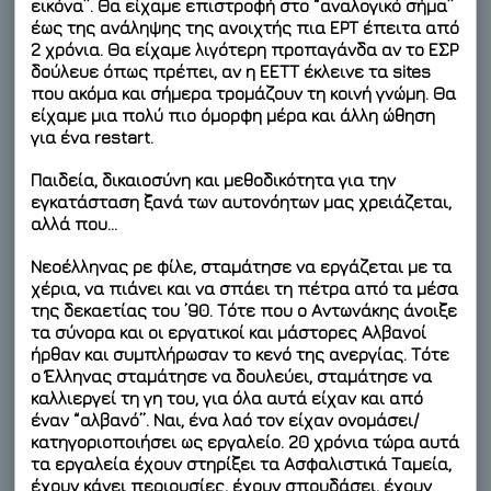
εικόνα”. Θα είχαμε επιστροφή στο “αναλογικό σήμα”
έως της ανάληψης της ανοιχτής πια ΕΡΤ έπειτα από
2 χρόνια. Θα είχαμε λιγότερη προπαγάνδα αν το ΕΣΡ
δούλευε όπως πρέπει, αν η ΕΕΤΤ έκλεινε τα sites
που ακόμα και σήμερα τρομάζουν τη κοινή γνώμη. Θα
είχαμε μια πολύ πιο όμορφη μέρα και άλλη ώθηση
για ένα restart.
Παιδεία, δικαιοσύνη και μεθοδικότητα για την
εγκατάσταση ξανά των αυτονόητων μας χρειάζεται,
αλλά που…
Νεοέλληνας ρε φίλε, σταμάτησε να εργάζεται με τα
χέρια, να πιάνει και να σπάει τη πέτρα από τα μέσα
της δεκαετίας του ’90. Τότε που ο Αντωνάκης άνοιξε
τα σύνορα και οι εργατικοί και μάστορες Αλβανοί
ήρθαν και συμπλήρωσαν το κενό της ανεργίας. Τότε
ο Έλληνας σταμάτησε να δουλεύει, σταμάτησε να
καλλιεργεί τη γη του, για όλα αυτά είχαν και από
έναν “αλβανό”. Ναι, ένα λαό τον είχαν ονομάσει/
κατηγοριοποιήσει ως εργαλείο. 20 χρόνια τώρα αυτά
τα εργαλεία έχουν στηρίξει τα Ασφαλιστικά Ταμεία,
έχουν κάνει περιουσίες, έχουν σπουδάσει, έχουν