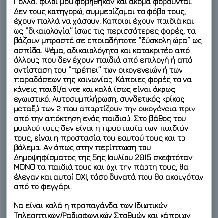
Πολλοί φίλοι μου φοβήθηκαν και ακόμα φοβούνται.
Δεν τους κατηγορώ, συμμερίζομαι το φόβο τους,
έχουν πολλά να χάσουν. Κάποιοι έχουν παιδιά και
ως “δικαιολογία” ίσως τις περισσότερες φορές, τα
βάζουν μπροστά σε οποιαδήποτε “δύσκολη ώρα” ως
ασπίδα. Ψέμα, αδικαιολόγητο και κατακριτέο από
άλλους που δεν έχουν παιδιά από επιλογή ή από
αντίσταση του “πρέπει” των οικογενειών ή των
παραδόσεων της κοινωνίας. Κάποιες φορές το να
κάνεις παιδί/α ντε και καλά ίσως είναι άκρως
εγωιστικό. Αυτοσυμπλήρωση, συνδετικός κρίκος
μεταξύ των 2 που απαρτίζουν την οικογένεια πριν
από την απόκτηση ενός παιδιού. Στο βάθος του
μυαλού τους δεν είναι η προστασία των παιδιών
τους, είναι η προστασία του εαυτού τους και το
βόλεμα. Αν όπως στην περίπτωση του
Δημοψηφίσματος της
5ης Ιουλίου 2015
σκεφτόταν
ΜΟΝΟ τα παιδιά τους και όχι την πάρτη τους, θα
έλεγαν και αυτοί ΟΧΙ, τόσο δυνατά που θα ακουγόταν
από το φεγγάρι.
Να είναι καλά η προπαγάνδα των Ιδιωτικών
Τηλεοπτικών/Ραδιοφωνικών Σταθμών και κάποιων