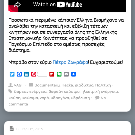
Προσωπικά περιμένω κάποιον Έλληνα Βιομήχανο να
αναλάβει την κατασκευή και εξέλιξη τέτοιων
κινητήρων και σε συνεργασία όλης της Ελληνικής
Επιστημονικής Κοινότητας να προωθηθεί σε
Παγκόσμιο Επίπεδο στο αμέσως προσεχές
διάστημα.
Μπράβο στον κύριο
Πέτρο Ζωγράφο
! Ευχαριστούμε!
T
F
L
P
F
E
E
w
a
i
i
l
v
m
i
c
n
n
i
e
a
VAG
⋅
Documentary
,
Hacks
,
Διαδίκτυο
,
Πολιτική
⋅
t
e
k
t
p
r
i
δωρεάν ενέργεια
,
δωρεάν καύσιμο
,
ηλεκτρική ενέργεια
,
t
b
e
e
b
n
l
καύση
e
,
o
καύσιμο
d
r
,
νερό
,
υδρογόνο
o
o
,
υδρόλυση
⋅
No
r
o
I
e
a
t
comments
k
n
s
r
e
t
d
6 ΙΟΥΛΊΟΥ, 2015