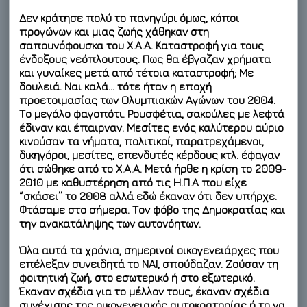
Δεν κράτησε πολύ το πανηγύρι όμως, κόποι
προγώνων και μιας ζωής χάθηκαν στη
σαπουνόφουσκα του Χ.Α.Α. Καταστροφή για τους
ένδοξους νεόπλουτους. Πως θα έβγαζαν χρήματα
και γυναίκες μετά από τέτοια καταστροφή; Με
δουλειά. Ναι καλά… τότε ήταν η εποχή
προετοιμασίας των Ολυμπιακών Αγώνων του 2004.
Το μεγάλο φαγοπότι. Ρουσφέτια, σακούλες με λεφτά
έδιναν και έπαιρναν. Μεσίτες ενός καλύτερου αύριο
κινούσαν τα νήματα, πολιτικοί, παρατρεχάμενοι,
δικηγόροι, μεσίτες, επενδυτές κέρδους κτλ. έφαγαν
ότι σώθηκε από το Χ.Α.Α. Μετά ήρθε η κρίση το 2009-
2010 με καθυστέρηση από τις Η.Π.Α που είχε
“σκάσει” το 2008 αλλά εδώ έκαναν ότι δεν υπήρχε.
Φτάσαμε στο σήμερα. Τον φόβο της Δημοκρατίας και
την ανακατάληψης των αυτονόητων.
Όλα αυτά τα χρόνια, σημερινοί οικογενειάρχες που
επέλεξαν συνειδητά το ΝΑΙ, σπούδαζαν. Ζούσαν τη
φοιτητική ζωή, στο εσωτερικό ή στο εξωτερικό.
Έκαναν σχέδια για το μέλλον τους, έκαναν σχέδια
συνέχισης της οικογενειακής αυτοκρατορίας ή το να