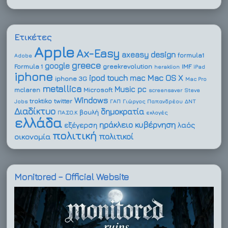
Ετικέτες
Apple
Ax-Easy
design
axeasy
formula1
Adobe
greece
google
Formula 1
greekrevolution
IMF
heraklion
iPad
iphone
ipod touch
Mac OS X
mac
iphone 3G
Mac Pro
metallica
Music
pc
mclaren
Microsoft
screensaver
Steve
Windows
troktiko
twitter
Jobs
ΓΑΠ
Γιώργος Παπανδρέου
ΔΝΤ
Διαδίκτυο
δημοκρατία
βουλή
ΠΑ.ΣΟ.Κ
εκλογές
ελλάδα
ηράκλειο
κυβέρνηση
εξέγερση
λαός
πολιτική
πολιτικοί
οικονομία
Monitored – Official Website