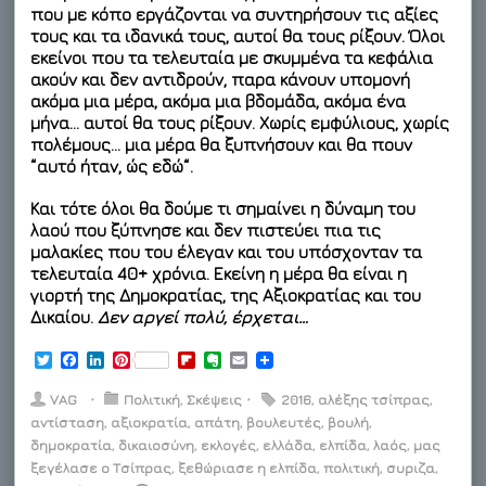
που με κόπο εργάζονται να συντηρήσουν τις αξίες
τους και τα ιδανικά τους,
αυτοί θα τους ρίξουν
. Όλοι
εκείνοι που τα τελευταία με σκυμμένα τα κεφάλια
ακούν και δεν αντιδρούν, παρα κάνουν υπομονή
ακόμα μια μέρα, ακόμα μια βδομάδα, ακόμα ένα
μήνα…
αυτοί θα τους ρίξουν
. Χωρίς εμφύλιους, χωρίς
πολέμους… μια μέρα θα ξυπνήσουν και θα πουν
“
αυτό ήταν, ώς εδώ
“.
Και τότε όλοι θα δούμε τι σημαίνει η δύναμη του
λαού που ξύπνησε και δεν πιστεύει πια τις
μαλακίες που του έλεγαν και του υπόσχονταν τα
τελευταία 40+ χρόνια. Εκείνη η μέρα θα είναι η
γιορτή της Δημοκρατίας, της Αξιοκρατίας και του
Δικαίου.
Δεν αργεί πολύ, έρχεται…
T
F
L
P
F
E
E
w
a
i
i
l
v
m
i
c
n
n
i
e
a
VAG
⋅
Πολιτική
,
Σκέψεις
⋅
2016
,
αλέξης τσίπρας
,
t
e
k
t
p
r
i
αντίσταση
,
αξιοκρατία
,
απάτη
,
βουλευτές
,
βουλή
,
t
b
e
e
b
n
l
δημοκρατία
e
o
d
,
δικαιοσύνη
r
,
o
εκλογές
o
,
ελλάδα
,
ελπίδα
,
λαός
,
μας
r
o
I
e
a
t
ξεγέλασε ο Τσίπρας
,
ξεθώριασε η ελπίδα
,
πολιτική
,
συριζα
,
k
n
s
r
e