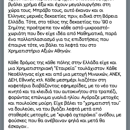
βγάλει χρήμα έξω και έχουν μεγαλουργήσει στη
χώρα τους. Μπράβο τους, αυτό έκαναν και οι
Έλληνες μερικές δεκαετίες πριν, ειδικά στη Βόρεια
Ελλάδα. Τότε, στο τέλος της δεκαετίας του ’90 ο
Σημίτης προέτρεπε τον κάθε αστό-μικροαστό-
χωριάτη που δεν είχε ιδέα από Μαθηματικά, παρά
ένα πολλαπλασιασμό για τις επιδοτήσεις που
έπαιρνε τότε, να βάλει τα λεφτά του στο
Χρηματιστήριο Αξιών Αθηνών.
Κάθε δρόμος της κάθε πόλης στην Ελλάδα είχε και
μια Χρηματιστηριακή “Εταιρεία” τουλάχιστον. Κάθε
Νεοέλληνας είχε και από μια μετοχή Μινωικών, ΑΝΕΚ,
ΔΕΗ, Εθνικής κτλ. Κάθε μεσημέρι λιαζόταν στη
καφετέρια διαβάζοντας εφημερίδες, με το νέο του
κινητό και τα κλειδιά του αυτοκινήτου στο τραπέζι,
φορώντας επώνυμα γυαλιά ηλίου. Αγόραζε μετοχές
και πουλούσε μούρη. Είχε βάλει το “χρηματιστή του”
να δουλεύει, να του βγάζει λεφτά μετά από
σταθερές μετοχές, με “κρυφά οχταράκια” ανόδου, με
φούσκες που θα ανέβαιναν ψηλά και μετά θα
έσκαγαν…