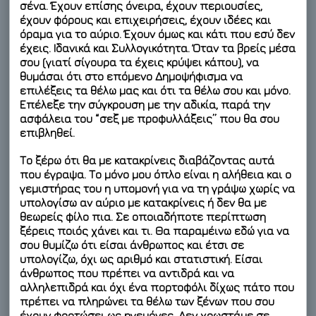
σένα. Έχουν επίσης όνειρα, έχουν περιουσίες,
έχουν φόρους και επιχειρήσεις, έχουν ιδέες και
όραμα για το αύριο. Έχουν όμως και κάτι που εσύ δεν
έχεις. Ιδανικά και Συλλογικότητα. Όταν τα βρείς μέσα
σου (γιατί σίγουρα τα έχεις κρύψει κάπου), να
θυμάσαι ότι στο επόμενο Δημοψήφισμα να
επιλέξεις τα θέλω μας και ότι τα θέλω σου και μόνο.
Επέλεξε την σύγκρουση με την αδικία, παρά την
ασφάλεια του “σεξ με προφυλλάξεις” που θα σου
επιβληθεί.
Το ξέρω ότι θα με κατακρίνεις διαβάζοντας αυτά
που έγραψα. Το μόνο μου όπλο είναι η αλήθεια και ο
γεμιστήρας του η υπομονή για να τη γράψω χωρίς να
υπολογίσω αν αύριο με κατακρίνεις ή δεν θα με
θεωρείς φίλο πια. Σε οποιαδήποτε περίπτωση
ξέρεις ποιός χάνει και τι. Θα παραμέινω εδώ για να
σου θυμίζω ότι είσαι άνθρωπος και έτσι σε
υπολογίζω, όχι ως αριθμό και στατιστική. Είσαι
άνθρωπος που πρέπει να αντιδρά και να
αλληλεπιδρά και όχι ένα πορτοφόλι δίχως πάτο που
πρέπει να πληρώνει τα θέλω των ξένων που σου
έχουν φορτώσει ως ηγεμόνες. Δεν χρωστάμε σε