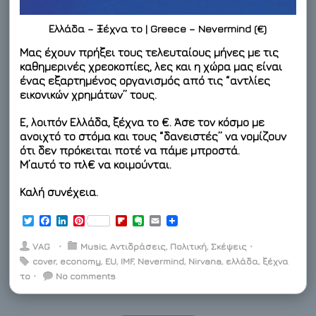
Ελλάδα – Ξέχνα το | Greece – Nevermind (€)
Μας έχουν πρήξει τους τελευταίους μήνες με τις
καθημερινές χρεοκοπίες, λες και η χώρα μας είναι
ένας εξαρτημένος οργανισμός από τις “αντλίες
εικονικών χρημάτων” τους.
Ε, λοιπόν Ελλάδα, ξέχνα το €. Άσε τον κόσμο με
ανοιχτό το στόμα και τους “δανειστές” να νομίζουν
ότι δεν πρόκειται ποτέ να πάμε μπροστά.
Μ’αυτό το πλ€ να κοιμούνται.
Καλή συνέχεια.
T
F
L
P
F
E
E
w
a
i
i
l
v
m
i
c
n
n
i
e
a
VAG
⋅
Music
,
Αντιδράσεις
,
Πολιτική
,
Σκέψεις
⋅
t
e
k
t
p
r
i
cover
,
economy
,
EU
,
IMF
,
Nevermind
,
Nirvana
,
ελλάδα
,
ξέχνα
t
b
e
e
b
n
l
το
⋅
e
o
No comments
d
r
o
o
r
o
I
e
a
t
k
n
s
r
e
t
d