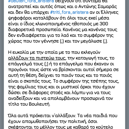
#deuteri_fora_aristera
δείχνουν ότι σύντομα θα
ανατραπεί και αυτός όπως και ο Αντώνης Σαμαράς
και δεν θα υπάρχει
#triti_fora_aristera
αν οι Έλληνες
ψηφοφόροι καταλάβουν ότι όλοι τους εκεί μέσα
είναι ο ίδιος κλωνοποιημένος ηθοποιός με 300
διαφορετικά προσωπεία. Κανένας μα κανένας τους
δεν ενδιαφέρεται για το λαό και το συμφέρον της
χώρας που τον γέννησε (;) και τον μεγάλωσε (;).
Η ευκολία με την οποία με το που εκλεγούν
αλλάζουν τα πιστεύω τους
, την καταγωγή τους, το
επάγγελμά τους (;) ή το επάγγελμα που έκαναν οι
προγόνοι τους ώστε να βρίσκονται αυτοί σήμερα σε
αυτή τη θέση, δείχνει το ποιόν τους και το ποιός
είναι ο σκοπός τους. Το συμφέρον της τσέπης τους,
της φαμίλιας τους και οι μυστικοί όρκοι που έχουν
δώσει σε διάφορες στοές και λόμπυ για να τους
αναδείξουν και να απολαμβάνουν προσωρινά τον
τίτλο του Βουλευτή.
Όλα αυτά
πρόκειται ν’αλλάξουν
. Τα νέα παιδιά που
έχουν απομυθοποιήσει την πολιτική, όσοι
σκέφτονται το μέλλον τους με καθαρό το κούτελο