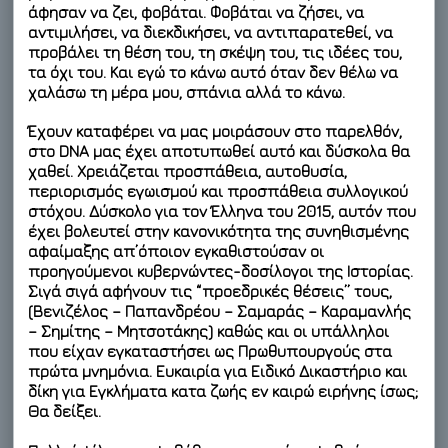
άφησαν να ζει, φοβάται. Φοβάται να ζήσει, να
αντιμιλήσει, να διεκδικήσει, να αντιπαρατεθεί, να
προβάλει τη θέση του, τη σκέψη του, τις ιδέες του,
τα όχι του. Και εγώ το κάνω αυτό όταν δεν θέλω να
χαλάσω τη μέρα μου, σπάνια αλλά το κάνω.
Έχουν καταφέρει να μας μοιράσουν στο παρελθόν,
στο DNA μας έχει αποτυπωθεί αυτό και δύσκολα θα
χαθεί. Χρειάζεται προσπάθεια, αυτοθυσία,
περιορισμός εγωισμού και προσπάθεια συλλογικού
στόχου. Δύσκολο για τον Έλληνα του 2015, αυτόν που
έχει βολευτεί στην κανονικότητα της συνηθισμένης
αφαίμαξης απ’όποιον εγκαθιστούσαν οι
προηγούμενοι κυβερνώντες-δοσίλογοι της Ιστορίας.
Σιγά σιγά αφήνουν τις “προεδρικές θέσεις” τους,
(Βενιζέλος – Παπανδρέου – Σαμαράς – Καραμανλής
– Σημίτης – Μητσοτάκης) καθώς και οι υπάλληλοι
που είχαν εγκαταστήσει ως Πρωθυπουργούς στα
πρώτα μνημόνια. Ευκαιρία για Ειδικό Δικαστήριο και
δίκη για Εγκλήματα κατα ζωής εν καιρώ ειρήνης ίσως;
Θα δείξει.