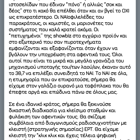
ιστοσελίδων που έδιναν “πόνο” ή αλλιώς “σοκ και
δέος” στο τι κακό θα επέλθει όταν και αν βγεί το ΟΧΙ
ως επικρατέστερο. Οι ΝΑΙοφιλελέδες του
παρακράτους, οι κομιστές, οι μαριονέτες του
συστήματος που καλά κρατεί ακόμα. Οι
“πετυχημένοι” της showbiz στο εγχώριο προϊόν και
στο εξωτερικό που σαν πυροτεχνήματα
εμφανίζονται και εξαφανίζονται όταν έχουν να
βγάλουν την υποχρέωση στα αφεντικά τους. Όλοι
αυτοί που είναι τα μικρά και μεγάλα γρανάζια του
μηχανισμού υποταγής του/των λαού/ων, έκαναν αυτό
το 38,7 να επιλέξει συνειδητά το ΝΑΙ. Το ΝΑΙ σε όλα,
η ετυμηγορία που αν επικρατούσε, σήμερα θα
είχαμε στον γαλάζιο ουρανό μια ταφόπλακα που θα
έπεφτε αργά και επώδυνα πάνω σε όλους μας.
Σε ένα ιδανικό κράτος, σήμερα θα ξεκινούσε
δικαστική διαδικασία για κλείσιμο σταθμών και
φυλάκιση των αφεντικών τους. Θα σκίζαμε
συμβόλαια από διαγωνισμούς ραδιοσυχνοτήτων με
κλειστή (στρατηγικής σημασίας) ΕΡΤ. Θα είχαμε
κλειστή την “κλικ κλικ και έχεις τέλεια ψηφιακή