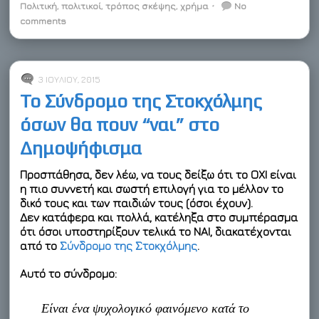
Πολιτική
e
o
,
πολιτικοί
d
r
,
τρόπος σκέψης
o
o
,
χρήμα
⋅
No
r
o
I
e
a
t
comments
k
n
s
r
e
t
d
3 ΙΟΥΛΊΟΥ, 2015
Το Σύνδρομο της Στοκχόλμης
όσων θα πουν “ναι” στο
Δημοψήφισμα
Προσπάθησα, δεν λέω, να τους δείξω ότι το ΟΧΙ είναι
η πιο συννετή και σωστή επιλογή για το μέλλον το
δικό τους και των παιδιών τους (όσοι έχουν).
Δεν κατάφερα και πολλά, κατέληξα στο συμπέρασμα
ότι όσοι υποστηρίξουν τελικά το ΝΑΙ, διακατέχονται
από το
Σύνδρομο της Στοκχόλμης
.
Αυτό το σύνδρομο:
Eίναι ένα ψυχολογικό φαινόμενο κατά το