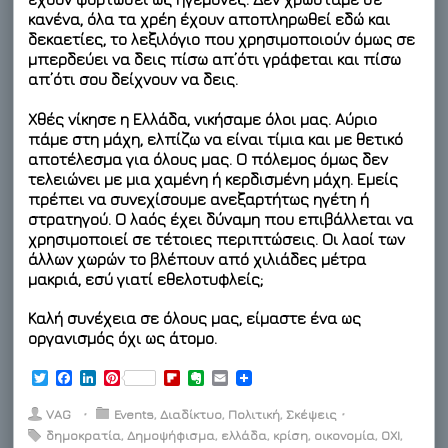
κανένα, όλα τα χρέη έχουν αποπληρωθεί εδώ και
δεκαετίες, το λεξιλόγιο που χρησιμοποιούν όμως σε
μπερδεύει να δεις πίσω απ’ότι γράφεται και πίσω
απ’ότι σου δείχνουν να δεις.
Χθές νίκησε η Ελλάδα, νικήσαμε όλοι μας. Αύριο
πάμε στη μάχη, ελπίζω να είναι τίμια και με θετικό
αποτέλεσμα για όλους μας. Ο πόλεμος όμως δεν
τελειώνει με μια χαμένη ή κερδισμένη μάχη. Εμείς
πρέπει να συνεχίσουμε ανεξαρτήτως ηγέτη ή
στρατηγού. Ο λαός έχει δύναμη που επιβάλλεται να
χρησιμοποιεί σε τέτοιες περιπτώσεις. Οι λαοί των
άλλων χωρών το βλέπουν από χιλιάδες μέτρα
μακριά, εσύ γιατί εθελοτυφλείς;
Καλή συνέχεια σε όλους μας, είμαστε ένα ως
οργανισμός όχι ως άτομο.
T
F
L
P
F
E
E
w
a
i
i
l
v
m
i
c
n
n
i
e
a
VAG
⋅
Events
,
Διαδίκτυο
,
Πολιτική
,
Σκέψεις
⋅
t
e
k
t
p
r
i
δημοκρατία
,
Δημοψήφισμα
,
ελλάδα
,
κρίση
,
οικονομία
,
ΟΧΙ
,
t
b
e
e
b
n
l