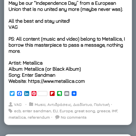
May be our “Independence Day” from a European
Union that is no united any more (maybe never was).
All the best and stay united!
VAG
PS: All content (music and video) belong to Metallica, I
borrow this masterpiece to pass a message, nothing
more.
Artist: Metallica
Album: Metallica (or Black Album)
Song: Enter Sandman
Website: https://www.metallica.com
T
F
L
P
F
E
E
w
a
i
i
l
v
m
i
c
n
n
i
e
a
VAG
⋅
Music
,
Αντιδράσεις
,
Διαδίκτυο
,
Πολιτική
⋅
t
e
k
t
p
r
i
ecb
,
enter sandman
,
EU
,
Europe
,
great song
,
greece
,
IMF
,
t
b
e
e
b
n
l
metallica
e
o
,
referendum
d
r
⋅
o
No comments
o
r
o
I
e
a
t
k
n
s
r
e
t
d