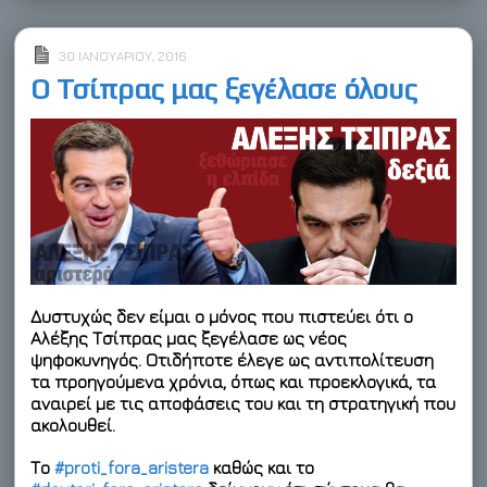
k
n
s
r
e
t
d
30 ΙΑΝΟΥΑΡΊΟΥ, 2016
Ο Τσίπρας μας ξεγέλασε όλους
Δυστυχώς δεν είμαι ο μόνος που πιστεύει ότι
ο
Αλέξης Τσίπρας μας ξεγέλασε ως νέος
ψηφοκυνηγός
. Οτιδήποτε έλεγε ως αντιπολίτευση
τα προηγούμενα χρόνια, όπως και προεκλογικά, τα
αναιρεί με τις αποφάσεις του και τη στρατηγική που
ακολουθεί.
Το
#proti_fora_aristera
καθώς και το