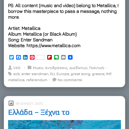
PS: All content (music and video) belong to Metallica, I
borrow this masterpiece to pass a message, nothing
more.
Artist: Metallica
Album: Metallica (or Black Album)
Song: Enter Sandman
Website: https://www.metallica.com
T
F
L
P
F
E
E
w
a
i
i
l
v
m
i
c
n
n
i
e
a
VAG
⋅
Music
,
Αντιδράσεις
,
Διαδίκτυο
,
Πολιτική
⋅
t
e
k
t
p
r
i
ecb
,
enter sandman
,
EU
,
Europe
,
great song
,
greece
,
IMF
,
t
b
e
e
b
n
l
metallica
e
o
,
referendum
d
r
⋅
o
No comments
o
r
o
I
e
a
t
k
n
s
r
e
t
d
18 ΙΟΥΝΊΟΥ, 2015
Ελλάδα – Ξέχνα το