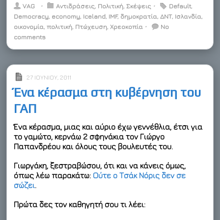
i
c
n
n
i
e
a
VAG
⋅
Αντιδράσεις
,
Πολιτική
,
Σκέψεις
⋅
Default
,
t
e
k
t
p
r
i
Democracy
,
economy
,
Iceland
,
IMF
,
δημοκρατία
,
ΔΝΤ
,
Ισλανδία
,
t
b
e
e
b
n
l
οικονομία
e
o
,
πολιτική
d
r
,
Πτώχευση
o
o
,
Χρεοκοπία
⋅
No
r
o
I
e
a
t
comments
k
n
s
r
e
t
d
27 ΙΟΥΝΊΟΥ, 2011
Ένα κέρασμα στη κυβέρνηση του
ΓΑΠ
Ένα κέρασμα, μιας και αύριο έχω γεννέθλια, έτσι για
το γαμώτο, κερνάω 2 σφηνάκια τον Γιώργο
Παπανδρέου και όλους τους βουλευτές του.
Γιωργάκη, ξεστραβώσου, ότι και να κάνεις όμως,
όπως λέω παρακάτω:
Ούτε ο Τσάκ Νόρις δεν σε
σώζει
.
Πρώτα δες τον καθηγητή σου τι λέει: