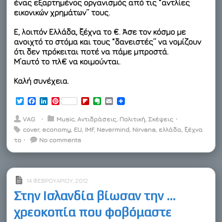
ένας εξαρτημένος οργανισμός από τις “αντλίες
εικονικών χρημάτων” τους.
Ε, λοιπόν Ελλάδα, ξέχνα το €. Άσε τον κόσμο με
ανοιχτό το στόμα και τους “δανειστές” να νομίζουν
ότι δεν πρόκειται ποτέ να πάμε μπροστά.
Μ’αυτό το πλ€ να κοιμούνται.
Καλή συνέχεια.
T
F
L
P
F
E
E
w
a
i
i
l
v
m
i
c
n
n
i
e
a
VAG
⋅
Music
,
Αντιδράσεις
,
Πολιτική
,
Σκέψεις
⋅
t
e
k
t
p
r
i
cover
,
economy
,
EU
,
IMF
,
Nevermind
,
Nirvana
,
ελλάδα
,
ξέχνα
t
b
e
e
b
n
l
το
⋅
e
o
No comments
d
r
o
o
r
o
I
e
a
t
k
n
s
r
e
t
d
14 ΦΕΒΡΟΥΑΡΊΟΥ, 2012
Στην Ισλανδία βίωσαν την …
χρεοκοπία που φοβόμαστε