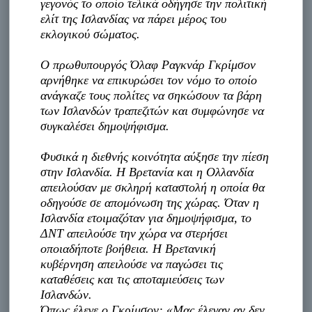
γεγονός το οποίο τελικά οδήγησε την πολιτική
ελίτ της Ισλανδίας να πάρει μέρος του
εκλογικού σώματος.
Ο πρωθυπουργός Όλαφ Ραγκνάρ Γκρίμσον
αρνήθηκε να επικυρώσει τον νόμο το οποίο
ανάγκαζε τους πολίτες να σηκώσουν τα βάρη
των Ισλανδών τραπεζιτών και συμφώνησε να
συγκαλέσει δημοψήφισμα.
Φυσικά η διεθνής κοινότητα αύξησε την πίεση
στην Ισλανδία. Η Βρετανία και η Ολλανδία
απειλούσαν με σκληρή καταστολή η οποία θα
οδηγούσε σε απομόνωση της χώρας. Όταν η
Ισλανδία ετοιμαζόταν για δημοψήφισμα, το
ΔΝΤ απειλούσε την χώρα να στερήσει
οποιαδήποτε βοήθεια. Η Βρετανική
κυβέρνηση απειλούσε να παγώσει τις
καταθέσεις και τις αποταμιεύσεις των
Ισλανδών.
Όπως έλεγε ο Γκρίμσον: «Μας έλεγαν αν δεν