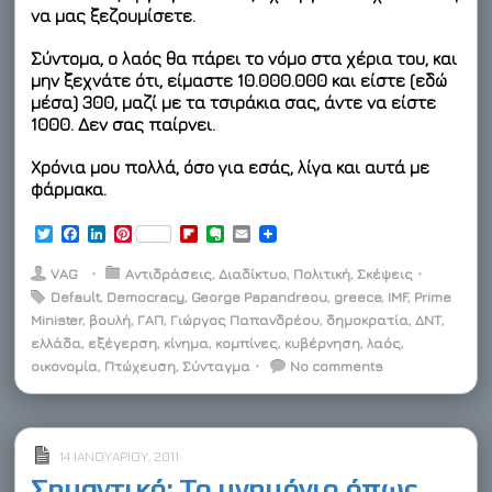
να μας ξεζουμίσετε.
Σύντομα, ο λαός θα πάρει το νόμο στα χέρια του, και
μην ξεχνάτε ότι, είμαστε 10.000.000 και είστε (εδώ
μέσα) 300, μαζί με τα τσιράκια σας, άντε να είστε
1000. Δεν σας παίρνει.
Χρόνια μου πολλά, όσο για εσάς, λίγα και αυτά με
φάρμακα.
T
F
L
P
F
E
E
w
a
i
i
l
v
m
i
c
n
n
i
e
a
VAG
⋅
Αντιδράσεις
,
Διαδίκτυο
,
Πολιτική
,
Σκέψεις
⋅
t
e
k
t
p
r
i
Default
,
Democracy
,
George Papandreou
,
greece
,
IMF
,
Prime
t
b
e
e
b
n
l
Minister
e
o
,
βουλή
d
,
r
ΓΑΠ
,
Γιώργος Παπανδρέου
o
o
,
δημοκρατία
,
ΔΝΤ
,
r
o
I
e
a
t
ελλάδα
,
εξέγερση
,
κίνημα
,
κομπίνες
,
κυβέρνηση
,
λαός
,
k
n
s
r
e
οικονομία
,
Πτώχευση
,
Σύνταγμα
⋅
No comments
t
d
14 ΙΑΝΟΥΑΡΊΟΥ, 2011
Σημαντικό: Το μνημόνιο όπως