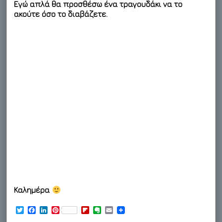
Εγώ απλά θα προσθέσω ένα τραγουδάκι να το
ακούτε όσο το διαβάζετε.
Καλημέρα
T
F
L
P
F
E
E
w
a
i
i
l
v
m