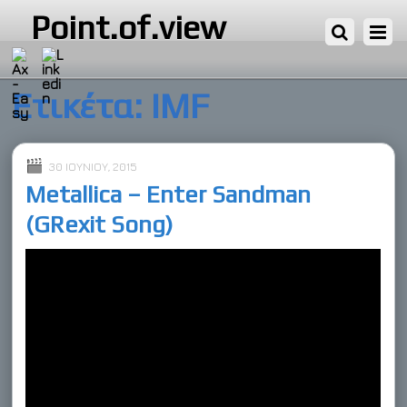
Point.of.view
Ετικέτα:
IMF
30 ΙΟΥΝΊΟΥ, 2015
Metallica – Enter Sandman
(GRexit Song)