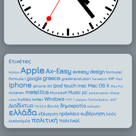
Ετικέτες
Apple
Ax-Easy
design
axeasy
formula1
Adobe
greece
google
Formula 1
greekrevolution
IMF
heraklion
iPad
iphone
ipod touch
Mac OS X
mac
iphone 3G
Mac Pro
metallica
Music
pc
mclaren
Microsoft
screensaver
Steve
Windows
troktiko
twitter
Jobs
ΓΑΠ
Γιώργος Παπανδρέου
ΔΝΤ
Διαδίκτυο
δημοκρατία
βουλή
ΠΑ.ΣΟ.Κ
εκλογές
ελλάδα
ηράκλειο
κυβέρνηση
εξέγερση
λαός
πολιτική
πολιτικοί
οικονομία