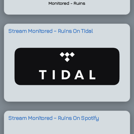
Monitored - Ruins
Stream Monitored – Ruins On Tidal
Stream Monitored – Ruins On Spotify