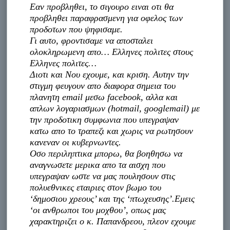
Εαν προβληθει, το σιγουρο ειναι οτι θα
προβληθει παραφρασμενη για οφελος των
προδοτων που ψηφισαμε.
Γι αυτο, φροντισαμε να αποσταλει
ολοκληρωμενη απο… Ελληνες πολιτες στους
Ελληνες πολιτες…
Διοτι και Νου εχουμε, και κριση. Αυτην την
στιγμη φευγουν απο διαφορα σημεια του
πλανητη email μεσω facebook, αλλα και
απλων λογαριασμων (hotmail, googlemail) με
την προδοτικη συμφωνια που υπεγραψαν
κατω απο το τραπεζι και χωρις να ρωτησουν
κανεναν οι κυβερνωντες.
Οσο περιληπτικα μπορω, θα βοηθησω να
αναγνωσετε μερικα απο τα αισχη που
υπεγραψαν ωστε να μας πουλησουν στις
πολυεθνικες εταιριες στον βωμο του
‘δημοσιου χρεους’ και της ‘πτωχευσης’.Εμεις
‘οι ανθρωποι του μοχθου’, οπως μας
χαρακτηριζει ο κ. Παπανδρεου, πλεον εχουμε