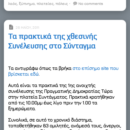
r
o
I
e
a
t
λαός
,
ξύπνημα
,
πλατείες
,
πόλεις
⋅
No comments
k
n
s
r
e
t
d
26 ΜΑΪ́ΟΥ, 2011
Τα πρακτικά της χθεσινής
Συνέλευσης στο Σύνταγμα
Τα αντιγράφω όπως τα βρήκα
στο επίσημο site που
βρίσκεται εδώ
.
Αυτά είναι τα πρακτικά της 1ης ανοιχτής
συνέλευσης της Πραγματικής Δημοκρατίας Τώρα
στην πλατεία Συντάγματος. Πρακτικά κρατήθηκαν
από τις 10.00μμ έως λίγο πριν την 1.00 τα
ξημερώματα.
Συνολικά, σε αυτό το χρονικό διάστημα,
τοποθετήθηκαν 83 ομιλητές, ανάμεσά τους, άνεργοι,