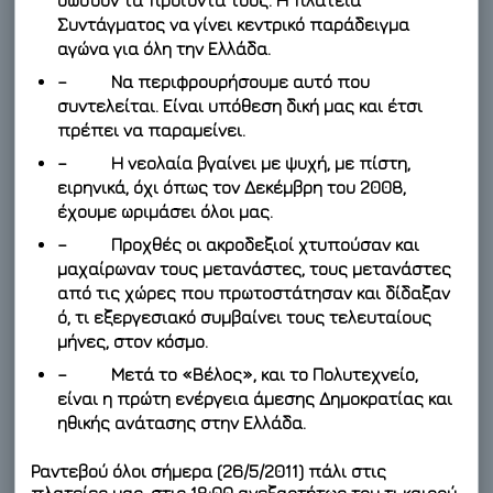
δώσουν τα προϊόντα τους. Η πλατεία
Συντάγματος να γίνει κεντρικό παράδειγμα
αγώνα για όλη την Ελλάδα.
– Να περιφρουρήσουμε αυτό που
συντελείται. Είναι υπόθεση δική μας και έτσι
πρέπει να παραμείνει.
– Η νεολαία βγαίνει με ψυχή, με πίστη,
ειρηνικά, όχι όπως τον Δεκέμβρη του 2008,
έχουμε ωριμάσει όλοι μας.
– Προχθές οι ακροδεξιοί χτυπούσαν και
μαχαίρωναν τους μετανάστες, τους μετανάστες
από τις χώρες που πρωτοστάτησαν και δίδαξαν
ό, τι εξεργεσιακό συμβαίνει τους τελευταίους
μήνες, στον κόσμο.
– Μετά το «Βέλος», και το Πολυτεχνείο,
είναι η πρώτη ενέργεια άμεσης Δημοκρατίας και
ηθικής ανάτασης στην Ελλάδα.
Ραντεβού όλοι σήμερα (26/5/2011)
πάλι στις
πλατείες μας, στις 18:00 ανεξαρτήτως του τι καιρού