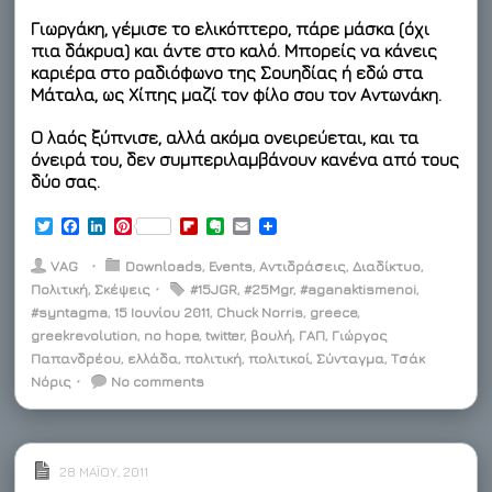
Γιωργάκη, γέμισε το ελικόπτερο, πάρε μάσκα (όχι
πια δάκρυα) και άντε στο καλό. Μπορείς να κάνεις
καριέρα στο ραδιόφωνο της Σουηδίας ή εδώ στα
Μάταλα, ως Χίπης μαζί τον φίλο σου τον Αντωνάκη.
Ο λαός ξύπνισε, αλλά ακόμα ονειρεύεται, και τα
όνειρά του, δεν συμπεριλαμβάνουν κανένα από τους
δύο σας.
T
F
L
P
F
E
E
w
a
i
i
l
v
m
i
c
n
n
i
e
a
VAG
⋅
Downloads
,
Events
,
Αντιδράσεις
,
Διαδίκτυο
,
t
e
k
t
p
r
i
Πολιτική
,
Σκέψεις
⋅
#15JGR
,
#25Mgr
,
#aganaktismenoi
,
t
b
e
e
b
n
l
#syntagma
e
o
d
,
15 Ιουνίου 2011
r
o
,
Chuck Norris
o
,
greece
,
r
o
I
e
a
t
greekrevolution
,
no hope
,
twitter
,
βουλή
,
ΓΑΠ
,
Γιώργος
k
n
s
r
e
Παπανδρέου
,
ελλάδα
,
πολιτική
,
πολιτικοί
,
Σύνταγμα
,
Τσάκ
t
d
Νόρις
⋅
No comments
28 ΜΑΪ́ΟΥ, 2011