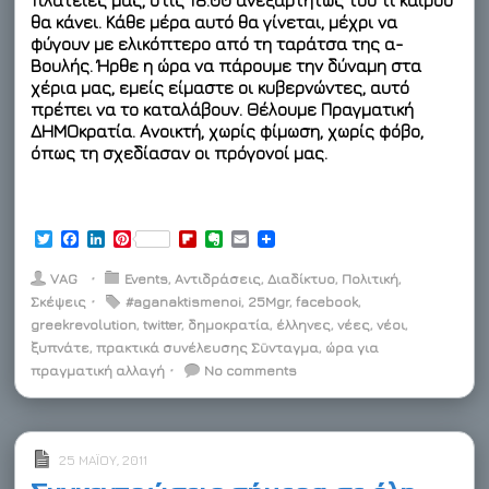
θα κάνει
. Κάθε μέρα αυτό θα γίνεται, μέχρι να
φύγουν με ελικόπτερο από τη ταράτσα της α-
Βουλής. Ήρθε η ώρα να πάρουμε την δύναμη στα
χέρια μας, εμείς είμαστε οι κυβερνώντες, αυτό
πρέπει να το καταλάβουν. Θέλουμε Πραγματική
ΔΗΜΟκρατία
. Ανοικτή, χωρίς φίμωση, χωρίς φόβο,
όπως τη σχεδίασαν οι πρόγονοί μας.
T
F
L
P
F
E
E
w
a
i
i
l
v
m
i
c
n
n
i
e
a
VAG
⋅
Events
,
Αντιδράσεις
,
Διαδίκτυο
,
Πολιτική
,
t
e
k
t
p
r
i
Σκέψεις
⋅
#aganaktismenoi
,
25Μgr
,
facebook
,
t
b
e
e
b
n
l
greekrevolution
e
o
d
r
,
twitter
,
δημοκρατία
o
o
,
έλληνες
,
νέες
,
νέοι
,
r
o
I
e
a
t
ξυπνάτε
,
πρακτικά συνέλευσης Σϋνταγμα
,
ώρα για
k
n
s
r
e
πραγματική αλλαγή
⋅
No comments
t
d
25 ΜΑΪ́ΟΥ, 2011