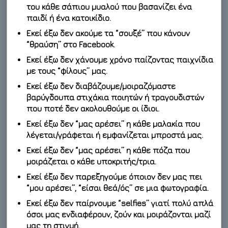
του κάθε σάπιου μυαλού που βασανίζει ένα
παιδί ή ένα κατοικίδιο.
Εκεί έξω δεν ακούμε τα “σουξέ” που κάνουν
“θραύση” στο Facebook.
Εκεί έξω δεν χάνουμε χρόνο παίζοντας παιχνίδια
με τους “φίλους” μας.
Εκεί έξω δεν διαβάζουμε/μοιραζόμαστε
βαρύγδουπα στιχάκια ποιητών ή τραγουδιστών
που ποτέ δεν ακολουθούμε οι ίδιοι.
Εκεί έξω δεν “μας αρέσει” η κάθε μαλακία που
λέγεται/γράφεται ή εμφανίζεται μπροστά μας.
Εκεί έξω δεν “μας αρέσει” η κάθε πόζα που
μοιράζεται ο κάθε υποκριτής/τρια.
Εκεί έξω δεν παρεξηγούμε όποιον δεν μας πει
“μου αρέσει”, “είσαι θεά/ός” σε μια φωτογραφία.
Εκεί έξω δεν παίρνουμε “selfies” γιατί πολύ απλά
όσοι μας ενδιαφέρουν, ζούν και μοιράζονται μαζί
μας τη στιγμή.