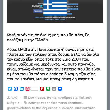
Καλή συνέχεια σε όλους μας, που θα πάει, θα
αλλάξουμε την Ελλάδα.
Αύριο ΟΛΟΙ στην Πανευρωπαϊκή συνάντηση στις
πλατείες των πόλεων όπου ζούμε. Θέλω να δω όλο
τον κόσμο έξω, όπως τότε στο Euro 2004 που
πανηγυρίζαμε για μερόνυκτα, και αυτό πανηγύρι
είναι, απλώς γίνεται πριν την επέτειο που θα είναι
η μέρα που θα πάρει ο λαός τη δύναμη εξουσίας
που του ανήκει, για μια πραγματική Δημοκρατία.
T
F
L
P
F
E
E
w
a
i
i
l
v
m
i
c
n
n
i
e
a
VAG
⋅
Downloads
,
Events
,
Αντιδράσεις
,
Πολιτική
,
t
e
k
t
p
r
i
Σκέψεις
⋅
#25Mgr
,
#aganaktismenoi
,
facebook
,
t
b
e
e
b
n
l
greekrevolution
e
o
d
r
,
twitter
,
δημοκρατία
o
o
,
ελλάδα
,
επανάσταση
,