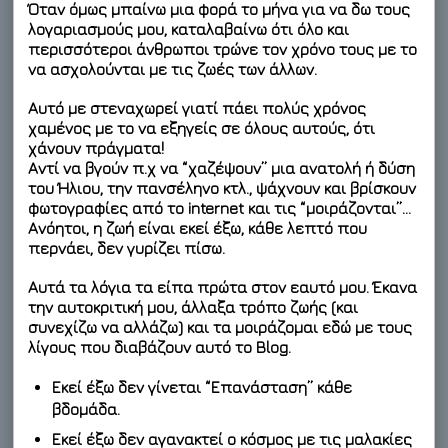
Όταν όμως μπαίνω μια φορά το μήνα για να δω τους
λογαριασμούς μου, καταλαβαίνω ότι όλο και
περισσότεροι άνθρωποι τρώνε τον χρόνο τους με το
να ασχολούνται με τις ζωές των άλλων.
Αυτό με στεναχωρεί γιατί πάει πολύς χρόνος
χαμένος με το να εξηγείς σε όλους αυτούς, ότι
χάνουν πράγματα!
Αντί να βγούν π.χ να “χαζέψουν” μια ανατολή ή δύση
του Ήλιου, την πανσέληνο κτλ., ψάχνουν και βρίσκουν
φωτογραφίες από το internet και τις “μοιράζονται”…
Ανόητοι, η ζωή είναι εκεί έξω, κάθε λεπτό που
περνάει, δεν γυρίζει πίσω.
Αυτά τα λόγια τα είπα πρώτα στον εαυτό μου. Έκανα
την αυτοκριτική μου, άλλαξα τρόπο ζωής (και
συνεχίζω να αλλάζω) και τα μοιράζομαι εδώ με τους
λίγους που διαβάζουν αυτό το Blog.
Εκεί έξω δεν γίνεται “Επανάσταση” κάθε
βδομάδα.
Εκεί έξω δεν αγανακτεί ο κόσμος με τις μαλακίες