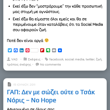
Εκεί έξω δεν “μοστράρουμε” την κάθε προσωπική
μας στιγμή με αγνώστους.
Εκεί έξω θα είμαστε όλοι εμείς και θα σε
περιμένουμε όταν καταλάβεις ότι τα Social Media
σου αφαιρούν ζωή.
Ποτέ δεν είναι αργά
T
F
L
P
F
E
E
w
a
i
i
l
v
m
i
c
n
n
i
e
a
VAG
⋅
Σκέψεις
⋅
facebook
,
social media
,
twitter
,
ζωή
,
t
e
k
t
p
r
i
τρόπος σκέψης
⋅
No comments
t
b
e
e
b
n
l
e
o
d
r
o
o
r
o
I
e
a
t
k
n
s
r
e
t
d
15 ΙΟΥΝΊΟΥ, 2011
ΓΑΠ: Δεν με σώζει ούτε ο Τσάκ
Νόρις – No Hope
Αφιερωμένο σε όλους σας.