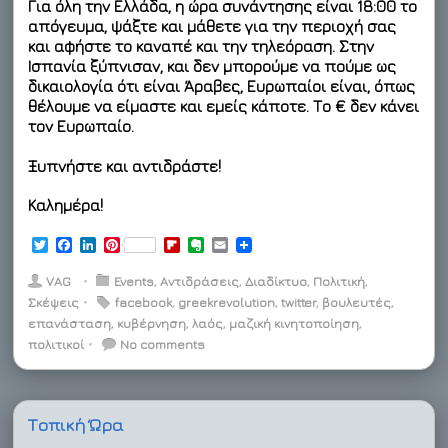
Για όλη την Ελλάδα, η ώρα συνάντησης είναι 18:00 το
απόγευμα, ψάξτε και μάθετε για την περιοχή σας
και αφήστε το καναπέ και την τηλεόραση. Στην
Ισπανία ξύπνισαν, και δεν μπορούμε να πούμε ως
δικαιολογία ότι είναι Άραβες, Ευρωπαίοι είναι, όπως
θέλουμε να είμαστε και εμείς κάποτε. Το € δεν κάνει
τον Ευρωπαίο.
Ξυπνήστε και αντιδράστε!
Καλημέρα!
T
F
L
P
F
E
E
w
a
i
i
l
v
m
i
c
n
n
i
e
a
VAG
⋅
Events
,
Αντιδράσεις
,
Διαδίκτυο
,
Πολιτική
,
t
e
k
t
p
r
i
Σκέψεις
⋅
facebook
,
greekrevolution
,
twitter
,
βουλευτές
,
t
b
e
e
b
n
l
επανάσταση
e
o
d
,
κυβέρνηση
r
o
,
λαός
o
,
μαζική κινητοποίηση
,
r
o
I
e
a
t
πολιτικοί
⋅
No comments
k
n
s
r
e
t
d
Τοπική Ώρα