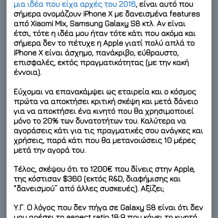
μια ιδέα που είχα αρχές του 2016
, είναι αυτό που
σήμερα ονομάζουν iPhone X με δανεισμένα features
από Xiaomi Mix, Samsung Galaxy S8 κτλ. Αν είναι
έτσι, τότε η ιδέα μου ήταν τότε κάτι που ακόμα και
σήμερα δεν το πέτυχε η Apple γιατί πολύ απλά το
iPhone X είναι άσχημο, πανάκριβο, εύθραυστο,
επισφαλές, εκτός πραγματικότητας (με την κακή
έννοια).
Εύχομαι να επανακάμψει ως εταιρεία και ο κόσμος
πρώτα να αποκτήσει κριτική σκέψη και μετά δάνειο
για να αποκτήσει ένα κινητό που θα χρησιμοποιεί
μόνο το 20% των δυνατοτήτων του. Καλύτερα να
αγοράσεις κάτι για τις πραγματικές σου ανάγκες και
χρήσεις, παρά κάτι που θα μετανοιώσεις 10 μέρες
μετά την αγορά του.
Τέλος, σκέψου ότι το 1200€ που δίνεις στην Apple,
της κόστισαν $360 (εκτός R&D, διαφήμισης και
“δανεισμού” από άλλες συσκευές). Αξίζει;
Υ.Γ. Ο λόγος που δεν πήγα σε Galaxy S8 είναι ότι δεν
μου αρέσει το aspect ratio 18:9 που κάνει το κινητό