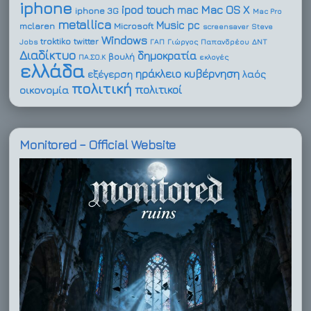
iphone
ipod touch
Mac OS X
mac
iphone 3G
Mac Pro
metallica
Music
pc
mclaren
Microsoft
screensaver
Steve
Windows
troktiko
twitter
Jobs
ΓΑΠ
Γιώργος Παπανδρέου
ΔΝΤ
Διαδίκτυο
δημοκρατία
βουλή
ΠΑ.ΣΟ.Κ
εκλογές
ελλάδα
ηράκλειο
κυβέρνηση
εξέγερση
λαός
πολιτική
πολιτικοί
οικονομία
Monitored – Official Website