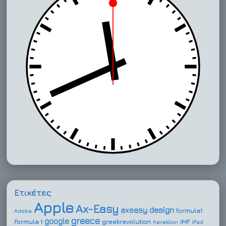
Ετικέτες
Apple
Ax-Easy
design
axeasy
formula1
Adobe
greece
google
Formula 1
greekrevolution
IMF
heraklion
iPad