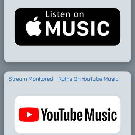
Stream Monitored – Ruins On YouTube Music