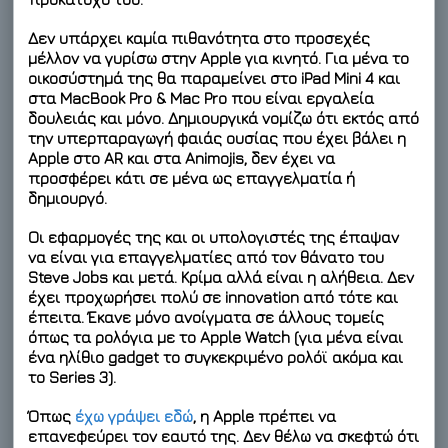
Δεν υπάρχει καμία πιθανότητα στο προσεχές
μέλλον να γυρίσω στην Apple για κινητό
. Για μένα το
οικοσύστημά της θα παραμείνει στο iPad Mini 4 και
στα MacBook Pro & Mac Pro που είναι εργαλεία
δουλειάς και μόνο. Δημιουργικά νομίζω ότι εκτός από
την υπερπαραγωγή φαιάς ουσίας που έχει βάλει η
Apple στο AR και στα Animojis, δεν έχει να
προσφέρει κάτι σε μένα ως επαγγελματία ή
δημιουργό.
Οι εφαρμογές της και οι υπολογιστές της έπαψαν
να είναι για επαγγελματίες από τον θάνατο του
Steve Jobs και μετά. Κρίμα αλλά είναι η αλήθεια. Δεν
έχει προχωρήσει πολύ σε innovation από τότε και
έπειτα. Έκανε μόνο ανοίγματα σε άλλους τομείς
όπως τα ρολόγια με το Apple Watch (για μένα είναι
ένα ηλίθιο gadget το συγκεκριμένο ρολόϊ ακόμα και
το Series 3).
Όπως
έχω γράψει εδώ
, η Apple πρέπει να
επανεφεύρει τον εαυτό της. Δεν θέλω να σκεφτώ ότι