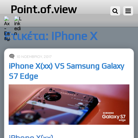
Point.of.view
Ετικέτα:
iPhone X
10 ΝΟΕΜΒΡΊΟΥ, 2017
iPhone X(xx) VS Samsung Galaxy
S7 Edge
iPhone X(xx)