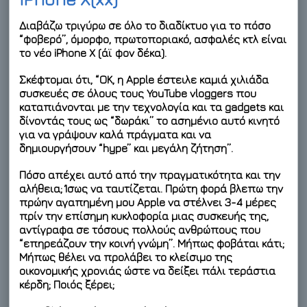
Διαβάζω τριγύρω σε όλο το διαδίκτυο για το πόσο
“φοβερό”, όμορφο, πρωτοποριακό, ασφαλές κτλ είναι
το νέο iPhone X (άϊ φον δέκα).
Σκέφτομαι ότι, “ΟΚ, η Apple έστειλε καμιά χιλιάδα
συσκευές σε όλους τους YouTube vloggers που
καταπιάνονται με την τεχνολογία και τα gadgets και
δίνοντάς τους ως “δωράκι” το ασημένιο αυτό κινητό
για να γράψουν καλά πράγματα και να
δημιουργήσουν “hype” και μεγάλη ζήτηση”.
Πόσο απέχει αυτό από την πραγματικότητα και την
αλήθεια; Ίσως να ταυτίζεται. Πρώτη φορά βλεπω την
πρώην αγαπημένη μου Apple να στέλνει 3-4 μέρες
πρίν την επίσημη κυκλοφορία μιας συσκευής της,
αντίγραφα σε τόσους πολλούς ανθρώπους που
“επηρεάζουν την κοινή γνώμη”. Μήπως φοβάται κάτι;
Μήπως θέλει να προλάβει το κλείσιμο της
οικονομικής χρονιάς ώστε να δείξει πάλι τεράστια
κέρδη; Ποιός ξέρει;