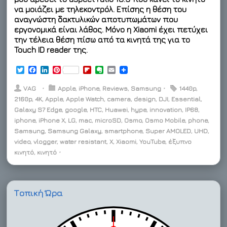
να μοιάζει με τηλεκοντρόλ. Επίσης η θέση του
αναγνώστη δακτυλικών αποτυπωμάτων που
εργονομικά είναι λάθος. Μόνο η Xiaomi έχει πετύχει
την τέλεια θέση πίσω από τα κινητά της για το
Touch ID reader της.
T
F
L
P
F
E
E
w
a
i
i
l
v
m
i
c
n
n
i
e
a
VAG
⋅
Apple
,
iPhone
,
Reviews
,
Samsung
⋅
1440p
,
t
e
k
t
p
r
i
2160p
,
4K
,
Apple
,
Apple Watch
,
camera
,
design
,
DJI
,
Essential
,
t
b
e
e
b
n
l
Galaxy S7 Edge
e
o
d
r
,
google
,
HTC
o
,
o
Huawei
,
hype
,
innovation
,
IP68
,
r
o
I
e
a
t
iphone
,
iPhone X
,
LG
,
mac
,
microSD
,
Osmo
,
Osmo Mobile
,
phone
,
k
n
s
r
e
Samsung
,
Samsung Galaxy
,
smartphone
,
Super AMOLED
,
UHD
,
t
d
video
,
vlogger
,
water resistant
,
X
,
Xiaomi
,
YouTube
,
έξυπνο
κινητό
,
κινητό
⋅
Τοπική Ώρα