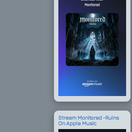
Stream Monitored -Ruins
On Apple Music