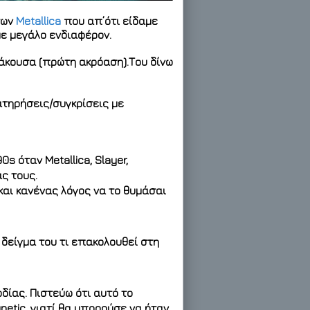
των
Metallica
που απ’ότι είδαμε
ε μεγάλο ενδιαφέρον.
 άκουσα (πρώτη ακρόαση).Του δίνω
ατηρήσεις/συγκρίσεις με
s όταν Metallica, Slayer,
ας τους.
 και κανένας λόγος να το θυμάσαι
ι δείγμα του τι επακολουθεί στη
δίας. Πιστεύω ότι αυτό το
netic, γιατί θα μπορούσε να ήταν