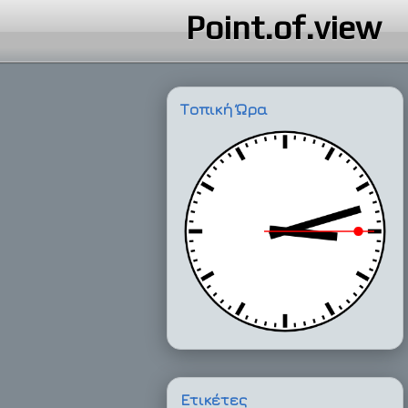
Point.of.view
Τοπική Ώρα
Ετικέτες