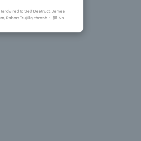
Hardwired to Self Destruct
,
James
um
,
Robert Trujillo
,
thrash
⋅
No