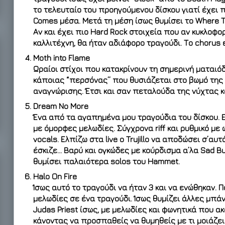
το τελευταίο του προηγούμενου δίσκου γιατί έχει π
Comes μέσα. Μετά τη μέση ίσως θυμίσει το Where Th
Αν και έχει πιο Hard Rock στοιχεία που αν κυκλοφ
καλλιτέχνη, θα ήταν αδιάφορο τραγούδι. Το chorus 
Moth into Flame
Ωραίοι στίχοι που κατακρίνουν τη σημερινή ματαιό
κάποιας “περσόνας” που θυσιάζεται στο βωμό της
αναγνώρισης. Έτσι και σαν πεταλούδα της νύχτας κ
Dream No More
Ένα από τα αγαπημένα μου τραγούδια του δίσκου. Ε
με όμορφες μελωδίες. Σύγχρονα riff και ρυθμικό με 
vocals. Ελπίζω στα live ο Trujillo να αποδώσει σ’αυ
έσκιζε… Βαρύ και ογκώδες με κούρδισμα α’λα Sad But
θυμίσει παλαιότερα solos του Hammet.
Halo On Fire
Ίσως αυτό το τραγούδι να ήταν 3 και να ενώθηκαν. 
μελωδίες σε ένα τραγούδι. Ίσως θυμίζει άλλες μπάν
Judas Priest ίσως, με μελωδίες και φωνητικά που ακ
κάνοντας να προσπαθείς να θυμηθείς με τι μοιάζει.