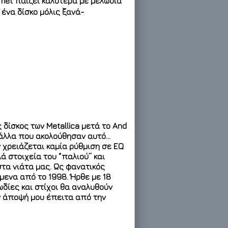
mmet παίζει καλύτερα με μελωδία
 ένα δίσκο μόλις ξανά-
 δίσκος των Metallica μετά το And
τα άλλα που ακολούθησαν αυτό…
 χρειάζεται καμία ρύθμιση σε EQ
ά στοιχεία του “παλιού” και
τα νιάτα μας. Ως φανατικός
ίμενα από το 1998. Ήρθε με 18
ωδίες και στίχοι θα αναλυθούν
ην άποψή μου έπειτα από την