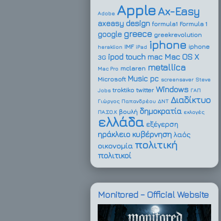
Apple
Ax-Easy
Adobe
design
axeasy
formula1
Formula 1
greece
google
greekrevolution
iphone
IMF
iphone
heraklion
iPad
ipod touch
Mac OS X
mac
3G
metallica
mclaren
Mac Pro
Music
pc
Microsoft
screensaver
Steve
Windows
troktiko
twitter
Jobs
ΓΑΠ
Διαδίκτυο
Γιώργος Παπανδρέου
ΔΝΤ
δημοκρατία
βουλή
ΠΑ.ΣΟ.Κ
εκλογές
ελλάδα
εξέγερση
ηράκλειο
κυβέρνηση
λαός
πολιτική
οικονομία
πολιτικοί
Monitored – Official Website