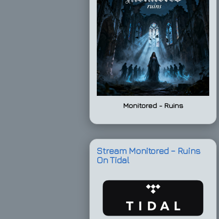
Monitored - Ruins
Stream Monitored – Ruins
On Tidal