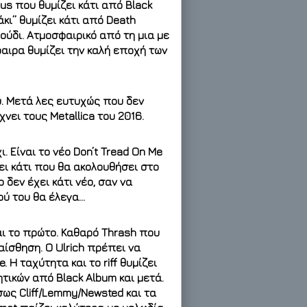
rus που θυμίζει κάτι από Black
άκι” θυμίζει κάτι από Death
ούδι. Ατμοσφαιρικό από τη μια με
αιρα θυμίζει την καλή εποχή των
υ. Μετά λες ευτυχώς που δεν
χνει τους Metallica του 2016.
. Είναι το νέο Don’t Tread On Me
ει κάτι που θα ακολουθήσει στο
 δεν έχει κάτι νέο, σαν να
ού του θα έλεγα…
αι το πρώτο. Καθαρό Thrash που
αίσθηση. Ο Ulrich πρέπει να
 Η ταχύτητα και το riff θυμίζει
ητικών από Black Album και μετά.
σως Cliff/Lemmy/Newsted και τα