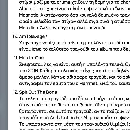
στίχοι μαζί με τα drums χτίζουν τη δομή για το cho
Album. Οι στίχοι είναι απλοί και φωνητικά το “κοκορ
Magnetic. Ακατέργαστο όσο και καλά δομημένο τραγ
ωραία μελωδία των στίχων αλλά σιγά σιγά η ατμόσφ
Metallica. Άλλο ένα αγαπημένο τραγούδι.
Am I Savage?
Στην αρχή νομίζεις ότι είναι η μπαλάντα του δίσκο
είναι. Ίσως το καλύτερο τραγούδι του album που δεί
Murder One
Σκέφτεσαι, λες να είναι αυτή η μπαλάντα τελικά; Όχι
του 2016. Καθαρά πολιτικός στίχος που ίσως δηλών
άμεσο μέλλον. Κάπως αδιάφορο τραγούδι και το solo
αντιγράφει τον εαυτό του ο Hammet. Σκιά του εαυτ
Spit Out The Bone
Το τελευταίο τραγούδι του δίσκου. Γρήγορο όπως κ
όταν ακούσεις το δίσκο στο Repeat δίνει μια ωραία 
ξαπατώνεται σε αυτό το τραγούδι αν το παίξουν live.
τραγούδι από And Justice For All με ωριμότητα φων
Το μπάσο κοντά στη μέση του τραγουδιού θυμίζει ί