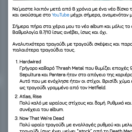
Να’μαστε λοιπόν μετά από 8 χρόνια με ένα νέο δίσκο 
και ακούσαμε στο
YouTube
μέχρι σήμερα, αναμενόταν μ
Σήμερα πήρα στα χέρια μου το νέο album και μόλις το
Βαθμολογία 8.7/10
ίσως ανέβει, ίσως και όχι
.
Αναλυτικότερα τραγούδι με τραγούδι σκέψεις και παρ
παλαιότερα τραγούδια τους.
Hardwired
Γρήγορο καθαρό Thrash Metal που θυμίζει εποχές 90
Sepultura και Pantera ήταν στο απόγειο της καριέρ
Αυτό που με ενόχλησε ήταν οι στίχοι. Βρισίδι χύμα
ως τραγούδι γραμμένο από τον Hetfield.
Atlas, Rise
Πολύ καλό με ωραίους στίχους και δομή. Ρυθμικό κα
συνέχεια του album.
Now That We’re Dead
Πολύ ωραίο τραγούδι με εναλλαγές ρυθμού και μελω
τραγούδι ίσως έχει μείνει “stock” από το Death Mag