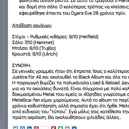
φωνητικά δίνουν ρέστα. Σε αυτό το τραγούδι ο Ha
και δομή στο σόλο. Ο καλύτερος τρόπος να κλείσεις
εφευρέθηκε έπειτα του Dyers Eve 28 χρόνια πρίν.
Απόδοση οργάνων:
Στίχοι – Ρυθμικές κιθάρες: 9/10 (Hetfield)
Σόλο: 7/10 (Hammet)
Μπάσο: 8/10 (Trujillo)
Κρουστά: 9/10 (Ulrich)
ΣΥΝΟΨΗ:
Σε γενικές γραμμές ήταν ότι έπρεπε. Ίσως ο καλύτερος
Justice For All και ακολουθεί το Black Album και όλα 
Η παραγωγή θυμίζει τα πολυκάναλα Load & Reload. Δεν
για να το ακούσεις δυνατά. Είναι σύγχρονο με πολύ καλ
δοκιμασμένου Metal που εμείς οι 40ρηδες γνωρίσαμε σ
Metallica-fan είμαι χαρούμενος. Αυτό το album το περ
χρόνια καθυστέρηση, αλλά σημασία έχει ότι ήρθε. Μελ
από ειδικούς του “τύπου”. Εγώ μόλις σας κατέθεσα τ
πρώτη ακρόαση. Θα ακολουθήσουν χιλιάδες άλλες…
T
F
L
P
F
E
E