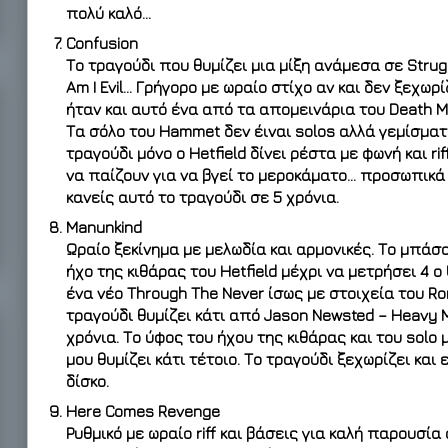
πολύ καλό…
Confusion
Το τραγούδι που θυμίζει μια μίξη ανάμεσα σε Strugg
Am I Evil… Γρήγορο με ωραίο στίχο αν και δεν ξεχωρ
ήταν και αυτό ένα από τα απομεινάρια του Death 
Τα σόλο του Hammet δεν έιναι solos αλλά γεμίσματ
τραγούδι μόνο ο Hetfield δίνει ρέστα με φωνή και ri
να παίζουν για να βγεί το μεροκάματο… προσωπικά 
κανείς αυτό το τραγούδι σε 5 χρόνια.
Manunkind
Ωραίο ξεκίνημα με μελωδία και αρμονικές. Το μπάσο 
ήχο της κιθάρας του Hetfield μέχρι να μετρήσει 4 ο 
ένα νέο Through The Never ίσως με στοιχεία του Ro
τραγούδι θυμίζει κάτι από Jason Newsted – Heavy 
χρόνια. Το ύφος του ήχου της κιθάρας και του solo
μου θυμίζει κάτι τέτοιο. Το τραγούδι ξεχωρίζει κα
δίσκο.
Here Comes Revenge
Ρυθμικό με ωραίο riff και βάσεις για καλή παρουσία