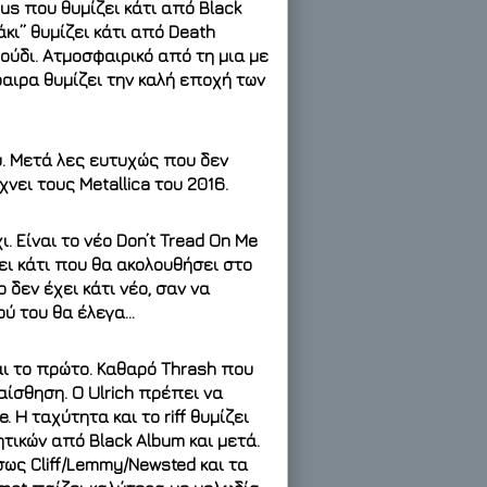
rus που θυμίζει κάτι από Black
άκι” θυμίζει κάτι από Death
ούδι. Ατμοσφαιρικό από τη μια με
αιρα θυμίζει την καλή εποχή των
υ. Μετά λες ευτυχώς που δεν
χνει τους Metallica του 2016.
. Είναι το νέο Don’t Tread On Me
ει κάτι που θα ακολουθήσει στο
 δεν έχει κάτι νέο, σαν να
ού του θα έλεγα…
αι το πρώτο. Καθαρό Thrash που
αίσθηση. Ο Ulrich πρέπει να
 Η ταχύτητα και το riff θυμίζει
ητικών από Black Album και μετά.
σως Cliff/Lemmy/Newsted και τα