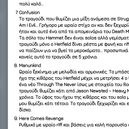
πολύ καλό…
Confusion
Το τραγούδι που θυμίζει μια μίξη ανάμεσα σε Strugg
Am I Evil… Γρήγορο με ωραίο στίχο αν και δεν ξεχωρ
ήταν και αυτό ένα από τα απομεινάρια του Death 
Τα σόλο του Hammet δεν έιναι solos αλλά γεμίσματ
τραγούδι μόνο ο Hetfield δίνει ρέστα με φωνή και ri
να παίζουν για να βγεί το μεροκάματο… προσωπικά 
κανείς αυτό το τραγούδι σε 5 χρόνια.
Manunkind
Ωραίο ξεκίνημα με μελωδία και αρμονικές. Το μπάσο 
ήχο της κιθάρας του Hetfield μέχρι να μετρήσει 4 ο 
ένα νέο Through The Never ίσως με στοιχεία του Ro
τραγούδι θυμίζει κάτι από Jason Newsted – Heavy 
χρόνια. Το ύφος του ήχου της κιθάρας και του solo
μου θυμίζει κάτι τέτοιο. Το τραγούδι ξεχωρίζει κα
δίσκο.
Here Comes Revenge
Ρυθμικό με ωραίο riff και βάσεις για καλή παρουσία