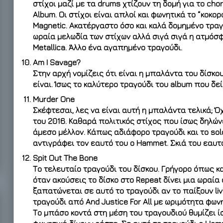
στίχοι μαζί με τα drums χτίζουν τη δομή για το cho
Album. Οι στίχοι είναι απλοί και φωνητικά το “κοκορ
Magnetic. Ακατέργαστο όσο και καλά δομημένο τραγ
ωραία μελωδία των στίχων αλλά σιγά σιγά η ατμόσφ
Metallica. Άλλο ένα αγαπημένο τραγούδι.
Am I Savage?
Στην αρχή νομίζεις ότι είναι η μπαλάντα του δίσκο
είναι. Ίσως το καλύτερο τραγούδι του album που δεί
Murder One
Σκέφτεσαι, λες να είναι αυτή η μπαλάντα τελικά; Όχι
του 2016. Καθαρά πολιτικός στίχος που ίσως δηλών
άμεσο μέλλον. Κάπως αδιάφορο τραγούδι και το solo
αντιγράφει τον εαυτό του ο Hammet. Σκιά του εαυτ
Spit Out The Bone
Το τελευταίο τραγούδι του δίσκου. Γρήγορο όπως κ
όταν ακούσεις το δίσκο στο Repeat δίνει μια ωραία 
ξαπατώνεται σε αυτό το τραγούδι αν το παίξουν live.
τραγούδι από And Justice For All με ωριμότητα φων
Το μπάσο κοντά στη μέση του τραγουδιού θυμίζει ί