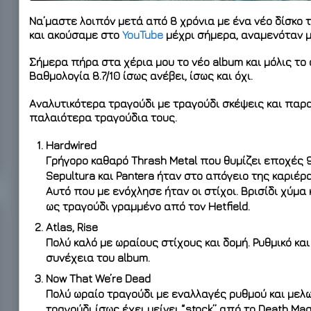
Να’μαστε λοιπόν μετά από 8 χρόνια με ένα νέο δίσκο 
και ακούσαμε στο
YouTube
μέχρι σήμερα, αναμενόταν μ
Σήμερα πήρα στα χέρια μου το νέο album και μόλις το
Βαθμολογία 8.7/10
ίσως ανέβει, ίσως και όχι
.
Αναλυτικότερα τραγούδι με τραγούδι σκέψεις και παρ
παλαιότερα τραγούδια τους.
Hardwired
Γρήγορο καθαρό Thrash Metal που θυμίζει εποχές 90
Sepultura και Pantera ήταν στο απόγειο της καριέρ
Αυτό που με ενόχλησε ήταν οι στίχοι. Βρισίδι χύμα
ως τραγούδι γραμμένο από τον Hetfield.
Atlas, Rise
Πολύ καλό με ωραίους στίχους και δομή. Ρυθμικό κα
συνέχεια του album.
Now That We’re Dead
Πολύ ωραίο τραγούδι με εναλλαγές ρυθμού και μελω
τραγούδι ίσως έχει μείνει “stock” από το Death Mag