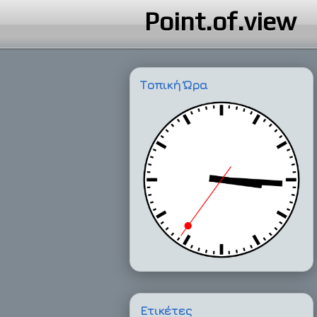
Point.of.view
Τοπική Ώρα
Ετικέτες