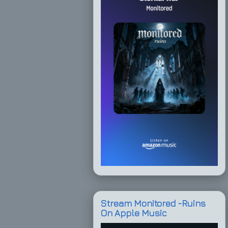
Stream Monitored -Ruins
On Apple Music