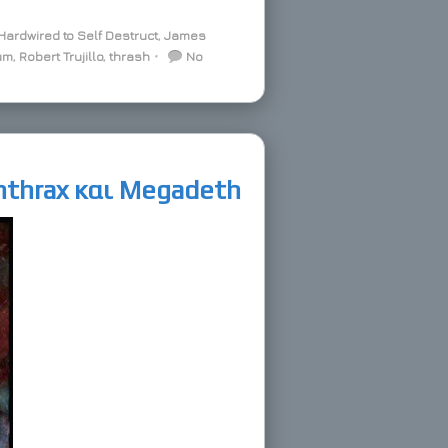
Hardwired to Self Destruct
,
James
um
,
Robert Trujillo
,
thrash
⋅
No
 Anthrax και Megadeth