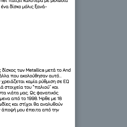
mmet παίζει καλύτερα με μελωδία
 ένα δίσκο μόλις ξανά-
 δίσκος των Metallica μετά το And
τα άλλα που ακολούθησαν αυτό…
 χρειάζεται καμία ρύθμιση σε EQ
ά στοιχεία του “παλιού” και
τα νιάτα μας. Ως φανατικός
ίμενα από το 1998. Ήρθε με 18
ωδίες και στίχοι θα αναλυθούν
ην άποψή μου έπειτα από την