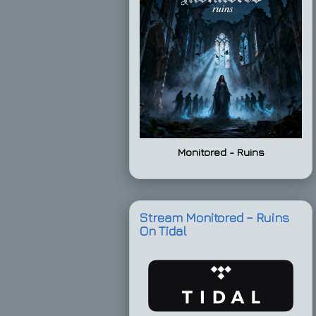
Monitored - Ruins
Stream Monitored – Ruins
On Tidal