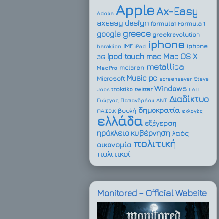
Apple
Ax-Easy
Adobe
design
axeasy
formula1
Formula 1
greece
google
greekrevolution
iphone
IMF
iphone
heraklion
iPad
ipod touch
Mac OS X
mac
3G
metallica
mclaren
Mac Pro
Music
pc
Microsoft
screensaver
Steve
Windows
troktiko
twitter
Jobs
ΓΑΠ
Διαδίκτυο
Γιώργος Παπανδρέου
ΔΝΤ
δημοκρατία
βουλή
ΠΑ.ΣΟ.Κ
εκλογές
ελλάδα
εξέγερση
ηράκλειο
κυβέρνηση
λαός
πολιτική
οικονομία
πολιτικοί
Monitored – Official Website