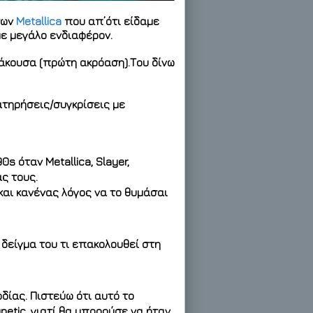
των
Metallica
που απ’ότι είδαμε
ε μεγάλο ενδιαφέρον.
 άκουσα (πρώτη ακρόαση).Του δίνω
ατηρήσεις/συγκρίσεις με
s όταν Metallica, Slayer,
ας τους.
 και κανένας λόγος να το θυμάσαι
ι δείγμα του τι επακολουθεί στη
δίας. Πιστεύω ότι αυτό το
netic, γιατί θα μπορούσε να ήταν