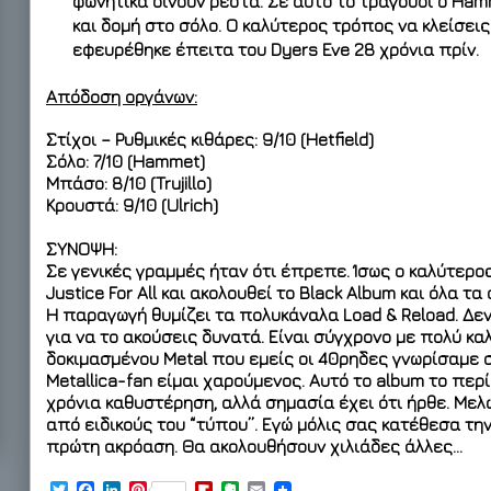
φωνητικά δίνουν ρέστα. Σε αυτό το τραγούδι ο Ha
και δομή στο σόλο. Ο καλύτερος τρόπος να κλείσεις
εφευρέθηκε έπειτα του Dyers Eve 28 χρόνια πρίν.
Απόδοση οργάνων:
Στίχοι – Ρυθμικές κιθάρες: 9/10 (Hetfield)
Σόλο: 7/10 (Hammet)
Μπάσο: 8/10 (Trujillo)
Κρουστά: 9/10 (Ulrich)
ΣΥΝΟΨΗ:
Σε γενικές γραμμές ήταν ότι έπρεπε. Ίσως ο καλύτερος
Justice For All και ακολουθεί το Black Album και όλα 
Η παραγωγή θυμίζει τα πολυκάναλα Load & Reload. Δεν
για να το ακούσεις δυνατά. Είναι σύγχρονο με πολύ καλ
δοκιμασμένου Metal που εμείς οι 40ρηδες γνωρίσαμε σ
Metallica-fan είμαι χαρούμενος. Αυτό το album το περ
χρόνια καθυστέρηση, αλλά σημασία έχει ότι ήρθε. Μελ
από ειδικούς του “τύπου”. Εγώ μόλις σας κατέθεσα τ
πρώτη ακρόαση. Θα ακολουθήσουν χιλιάδες άλλες…
T
F
L
P
F
E
E