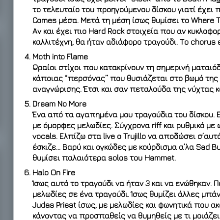
το τελευταίο του προηγούμενου δίσκου γιατί έχει π
Comes μέσα. Μετά τη μέση ίσως θυμίσει το Where Th
Αν και έχει πιο Hard Rock στοιχεία που αν κυκλοφ
καλλιτέχνη, θα ήταν αδιάφορο τραγούδι. Το chorus 
Moth into Flame
Ωραίοι στίχοι που κατακρίνουν τη σημερινή ματαιό
κάποιας “περσόνας” που θυσιάζεται στο βωμό της
αναγνώρισης. Έτσι και σαν πεταλούδα της νύχτας κ
Dream No More
Ένα από τα αγαπημένα μου τραγούδια του δίσκου. Ε
με όμορφες μελωδίες. Σύγχρονα riff και ρυθμικό με 
vocals. Ελπίζω στα live ο Trujillo να αποδώσει σ’αυ
έσκιζε… Βαρύ και ογκώδες με κούρδισμα α’λα Sad But
θυμίσει παλαιότερα solos του Hammet.
Halo On Fire
Ίσως αυτό το τραγούδι να ήταν 3 και να ενώθηκαν. 
μελωδίες σε ένα τραγούδι. Ίσως θυμίζει άλλες μπάν
Judas Priest ίσως, με μελωδίες και φωνητικά που ακ
κάνοντας να προσπαθείς να θυμηθείς με τι μοιάζει.