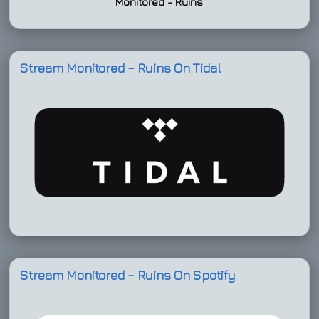
Monitored - Ruins
Stream Monitored – Ruins On Tidal
Stream Monitored – Ruins On Spotify