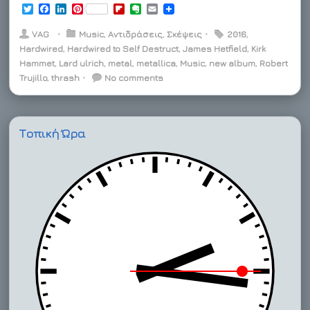
T
F
L
P
F
E
E
w
a
i
i
l
v
m
i
c
n
n
i
e
a
VAG
⋅
Music
,
Αντιδράσεις
,
Σκέψεις
⋅
2016
,
t
e
k
t
p
r
i
Hardwired
,
Hardwired to Self Destruct
,
James Hetfield
,
Kirk
t
b
e
e
b
n
l
Hammet
e
o
,
Lard ulrich
d
r
,
metal
o
,
metallica
o
,
Music
,
new album
,
Robert
r
o
I
e
a
t
Trujillo
,
thrash
⋅
No comments
k
n
s
r
e
t
d
Τοπική Ώρα