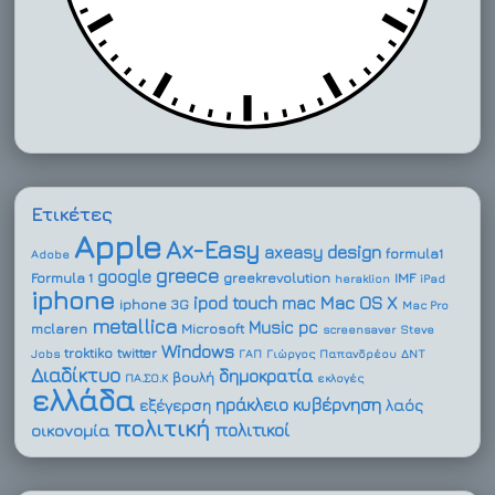
Ετικέτες
Apple
Ax-Easy
design
axeasy
formula1
Adobe
greece
google
Formula 1
greekrevolution
IMF
heraklion
iPad
iphone
ipod touch
Mac OS X
mac
iphone 3G
Mac Pro
metallica
Music
pc
mclaren
Microsoft
screensaver
Steve
Windows
troktiko
twitter
Jobs
ΓΑΠ
Γιώργος Παπανδρέου
ΔΝΤ
Διαδίκτυο
δημοκρατία
βουλή
ΠΑ.ΣΟ.Κ
εκλογές
ελλάδα
ηράκλειο
κυβέρνηση
εξέγερση
λαός
πολιτική
πολιτικοί
οικονομία