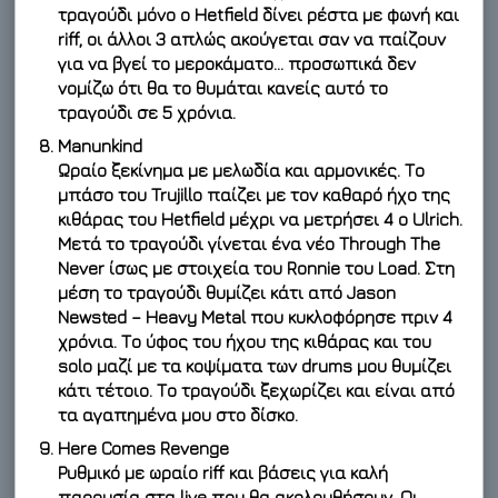
τραγούδι μόνο ο Hetfield δίνει ρέστα με φωνή και
riff, οι άλλοι 3 απλώς ακούγεται σαν να παίζουν
για να βγεί το μεροκάματο… προσωπικά δεν
νομίζω ότι θα το θυμάται κανείς αυτό το
τραγούδι σε 5 χρόνια.
Manunkind
Ωραίο ξεκίνημα με μελωδία και αρμονικές. Το
μπάσο του Trujillo παίζει με τον καθαρό ήχο της
κιθάρας του Hetfield μέχρι να μετρήσει 4 ο Ulrich.
Μετά το τραγούδι γίνεται ένα νέο Through The
Never ίσως με στοιχεία του Ronnie του Load. Στη
μέση το τραγούδι θυμίζει κάτι από Jason
Newsted – Heavy Metal που κυκλοφόρησε πριν 4
χρόνια. Το ύφος του ήχου της κιθάρας και του
solo μαζί με τα κοψίματα των drums μου θυμίζει
κάτι τέτοιο. Το τραγούδι ξεχωρίζει και είναι από
τα αγαπημένα μου στο δίσκο.
Here Comes Revenge
Ρυθμικό με ωραίο riff και βάσεις για καλή
παρουσία στα live που θα ακολουθήσουν. Οι