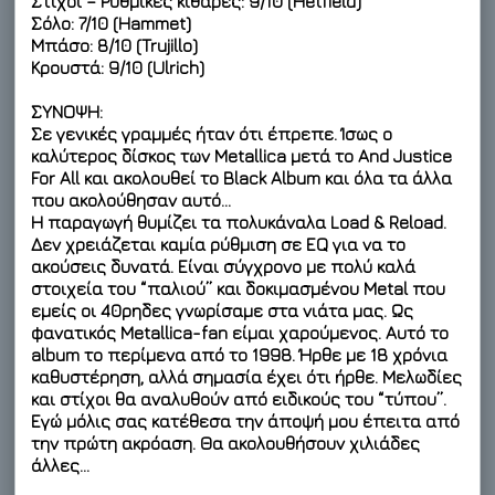
Στίχοι – Ρυθμικές κιθάρες: 9/10 (Hetfield)
Σόλο: 7/10 (Hammet)
Μπάσο: 8/10 (Trujillo)
Κρουστά: 9/10 (Ulrich)
ΣΥΝΟΨΗ:
Σε γενικές γραμμές ήταν ότι έπρεπε. Ίσως ο
καλύτερος δίσκος των Metallica μετά το And Justice
For All και ακολουθεί το Black Album και όλα τα άλλα
που ακολούθησαν αυτό…
Η παραγωγή θυμίζει τα πολυκάναλα Load & Reload.
Δεν χρειάζεται καμία ρύθμιση σε EQ για να το
ακούσεις δυνατά. Είναι σύγχρονο με πολύ καλά
στοιχεία του “παλιού” και δοκιμασμένου Metal που
εμείς οι 40ρηδες γνωρίσαμε στα νιάτα μας. Ως
φανατικός Metallica-fan είμαι χαρούμενος. Αυτό το
album το περίμενα από το 1998. Ήρθε με 18 χρόνια
καθυστέρηση, αλλά σημασία έχει ότι ήρθε. Μελωδίες
και στίχοι θα αναλυθούν από ειδικούς του “τύπου”.
Εγώ μόλις σας κατέθεσα την άποψή μου έπειτα από
την πρώτη ακρόαση. Θα ακολουθήσουν χιλιάδες
άλλες…