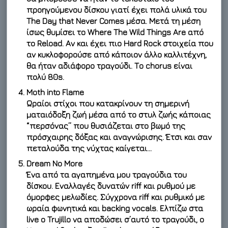
προηγούμενου δίσκου γιατί έχει πολά υλικά του
The Day that Never Comes μέσα. Μετά τη μέση
ίσως θυμίσει το Where The Wild Things Are από
το Reload. Αν και έχει πιο Hard Rock στοιχεία που
αν κυκλοφορούσε από κάποιον άλλο καλλιτέχνη,
θα ήταν αδιάφορο τραγούδι. Το chorus είναι
πολύ 80s.
Moth into Flame
Ωραίοι στίχοι που κατακρίνουν τη σημερινή
ματαιόδοξη ζωή μέσα από το στυλ ζωής κάποιας
“περσόνας” που θυσιάζεται στο βωμό της
πρόσχαιρης δόξας και αναγνώρισης. Έτσι και σαν
πεταλούδα της νύχτας καίγεται…
Dream No More
Ένα από τα αγαπημένα μου τραγούδια του
δίσκου. Εναλλαγές δυνατών riff και ρυθμού με
όμορφες μελωδίες. Σύγχρονα riff και ρυθμικό με
ωραία φωνητικά και backing vocals. Ελπίζω στα
live ο Trujillo να αποδώσει σ’αυτό το τραγούδι, ο