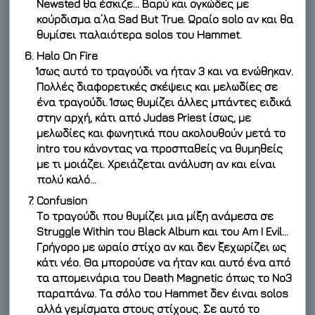
Newsted θα έσκιζε… Βαρύ και ογκώδες με
κούρδισμα α’λα Sad But True. Ωραίο solo αν και θα
θυμίσει παλαιότερα solos του Hammet.
Halo On Fire
Ίσως αυτό το τραγούδι να ήταν 3 και να ενώθηκαν.
Πολλές διαφορετικές σκέψεις και μελωδίες σε
ένα τραγούδι. Ίσως θυμίζει άλλες μπάντες ειδικά
στην αρχή, κάτι από Judas Priest ίσως, με
μελωδίες και φωνητικά που ακολουθούν μετά το
intro του κάνοντας να προσπαθείς να θυμηθείς
με τι μοιάζει. Χρειάζεται ανάλυση αν και είναι
πολύ καλό…
Confusion
Το τραγούδι που θυμίζει μια μίξη ανάμεσα σε
Struggle Within του Black Album και του Am I Evil…
Γρήγορο με ωραίο στίχο αν και δεν ξεχωρίζει ως
κάτι νέο. Θα μπορούσε να ήταν και αυτό ένα από
τα απομεινάρια του Death Magnetic όπως το Νο3
παραπάνω. Τα σόλο του Hammet δεν έιναι solos
αλλά γεμίσματα στους στίχους. Σε αυτό το