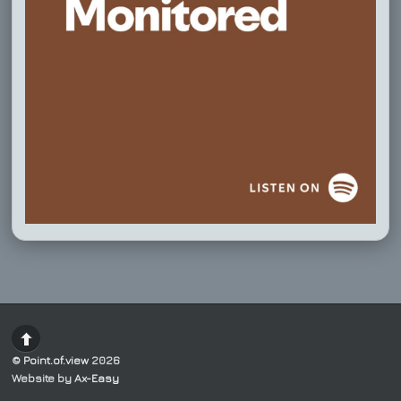
©
Point.of.view
2026
Website by
Ax-Easy