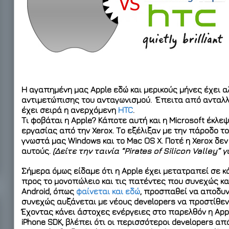
Η αγαπημένη μας Apple εδώ και μερικούς μήνες έχει α
αντιμετώπισης του ανταγωνισμού. Έπειτα από ανταλ
έχει σειρά η ανερχόμενη
HTC
.
Τι φοβάται η Apple? Κάποτε αυτή και η Microsoft έκλ
εργασίας από την Xerox. Το εξέλιξαν με την πάροδο τ
γνωστά μας Windows και το Mac OS X. Ποτέ η Xerox δε
αυτούς.
(Δείτε την ταινία “Pirates of Silicon Valley” 
Σήμερα όμως είδαμε ότι η Apple έχει μετατραπεί σε κά
προς το μονοπώλειο και τις πατέντες που συνεχώς κα
Android, όπως
φαίνεται και εδώ
, προσπαθεί να αποδυν
συνεχώς αυξάνεται με νέους developers να προστίθεντ
Έχοντας κάνει άστοχες ενέργειες στο παρελθόν η App
iPhone SDK, βλέπει ότι οι περισσότεροι developers απ