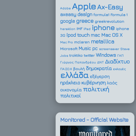
Apple
Ax-Easy
Adobe
design
axeasy
formula1
Formula 1
greece
google
greekrevolution
iphone
IMF
iphone
heraklion
iPad
ipod touch
Mac OS X
mac
3G
metallica
mclaren
Mac Pro
Music
pc
Microsoft
screensaver
Steve
Windows
troktiko
twitter
Jobs
ΓΑΠ
Διαδίκτυο
Γιώργος Παπανδρέου
ΔΝΤ
δημοκρατία
βουλή
ΠΑ.ΣΟ.Κ
εκλογές
ελλάδα
εξέγερση
ηράκλειο
κυβέρνηση
λαός
πολιτική
οικονομία
πολιτικοί
Monitored – Official Website