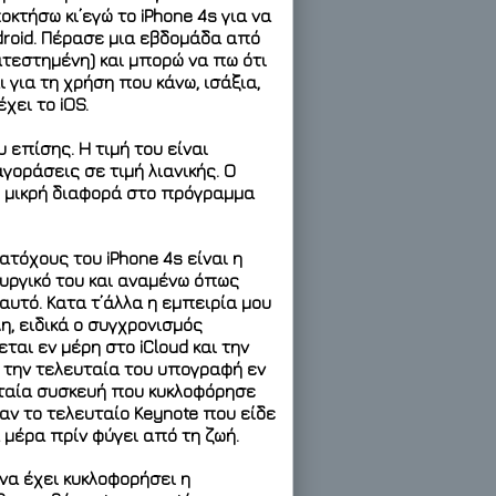
κτήσω κι’εγώ το iPhone 4s για να
ndroid. Πέρασε μια εβδομάδα από
κατεστημένη) και μπορώ να πω ότι
ι για τη χρήση που κάνω, ισάξια,
χει το iOS.
υ επίσης. Η τιμή του είναι
οράσεις σε τιμή λιανικής. Ο
η μικρή διαφορά στο πρόγραμμα
τόχους του iPhone 4s είναι η
ουργικό του και αναμένω όπως
αυτό. Κατα τ’άλλα η εμπειρία μου
η, ειδικά ο συγχρονισμός
ται εν μέρη στο iCloud και την
ε την τελευταία του υπογραφή εν
ευταία συσκευή που κυκλοφόρησε
αν το τελευταίο Keynote που είδε
 μέρα πρίν φύγει από τη ζωή.
να έχει κυκλοφορήσει η