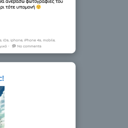
 θα ανεβάσω φωτογραφίες του
χρι τότε υπομονή
e
,
iOs
,
iphone
,
iPhone 4s
,
mobile
,
γικό
⋅
No comments
c!