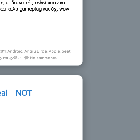
τε, οι διακοπές τελείωσαν και
και καλό gameplay και όχι wow
011
,
Android
,
Angry Birds
,
Apple
,
best
ς
,
παιχνίδι
⋅
No comments
eal – NOT