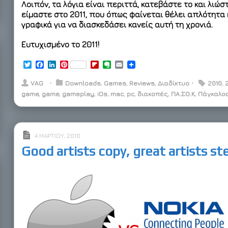
Λοιπόν, τα λόγια είναι περιττά, κατεβάστε το και λιώσ
είμαστε στο 2011, που όπως φαίνεται θέλει απλότητα 
γραφικά για να διασκεδάσει κανείς αυτή τη χρονιά.
Ευτυχισμένο το 2011!
T
F
L
P
F
E
E
w
a
i
i
l
v
m
i
c
n
n
i
e
a
VAG
⋅
Downloads
,
Games
,
Reviews
,
Διαδίκτυο
⋅
2010
,
2
t
e
k
t
p
r
i
game
,
game
,
gameplay
,
iOs
,
mac
,
pc
,
διακοπές
,
ΠΑ.ΣΟ.Κ
,
Πάγκαλο
t
b
e
e
b
n
l
e
o
d
r
o
o
r
o
I
e
a
t
k
n
s
r
e
t
d
4 ΜΑΡΤΊΟΥ, 2010
Good artists copy, great artists st