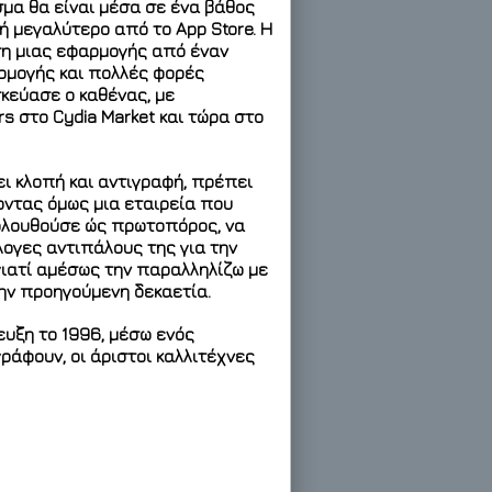
σμα θα είναι μέσα σε ένα βάθος
 ή μεγαλύτερο από το App Store. Η
ση μιας εφαρμογής από έναν
αρμογής και πολλές φορές
κεύασε ο καθένας, με
s στο Cydia Market και τώρα στο
ει κλοπή και αντιγραφή, πρέπει
οντας όμως μια εταιρεία που
ολουθούσε ώς πρωτοπόρος, να
λογες αντιπάλους της για την
γιατί αμέσως την παραλληλίζω με
την προηγούμενη δεκαετία.
ευξη το 1996, μέσω ενός
γράφουν, οι άριστοι καλλιτέχνες