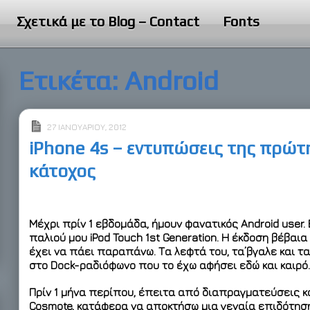
Σχετικά με το Blog – Contact
Fonts
Ετικέτα:
Android
27 ΙΑΝΟΥΑΡΊΟΥ, 2012
iPhone 4s – εντυπώσεις της πρώ
κάτοχος
Μέχρι πρίν 1 εβδομάδα, ήμουν φανατικός Android user.
παλιού μου iPod Touch 1st Generation. Η έκδοση βέβαια π
έχει να πάει παραπάνω. Τα λεφτά του, τα’βγαλε και τ
στο Dock-ραδιόφωνο που το έχω αφήσει εδώ και καιρό.
Πρίν 1 μήνα περίπου, έπειτα από διαπραγματεύσεις κ
Cosmote, κατάφερα να αποκτήσω μια γεναία επιδότηση