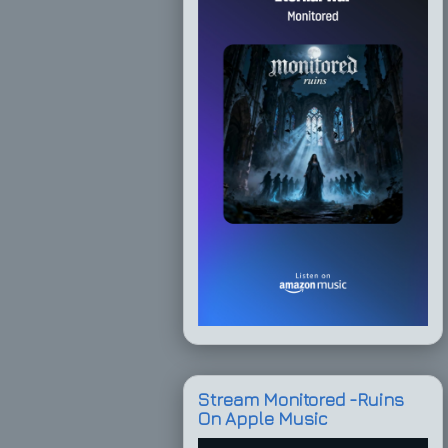
Stream Monitored -Ruins
On Apple Music