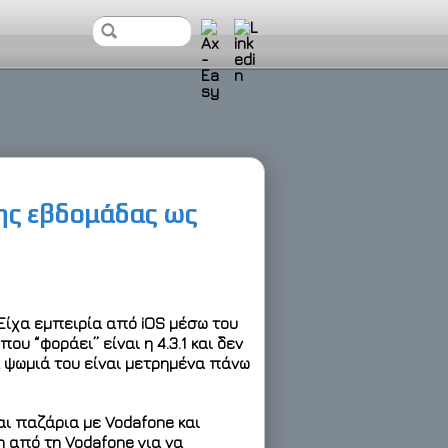
της εβδομάδας ως
 Είχα εμπειρία από iOS μέσω του
ου “φοράει” είναι η 4.3.1 και δεν
α ψωμιά του είναι μετρημένα πάνω
αι παζάρια με Vodafone και
 από τη Vodafone για να