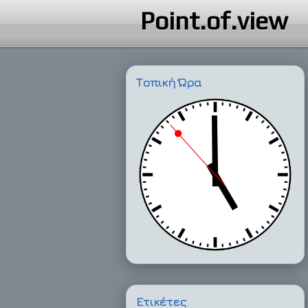
Point.of.view
Τοπική Ώρα
Ετικέτες