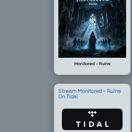
Monitored - Ruins
Stream Monitored – Ruins
On Tidal