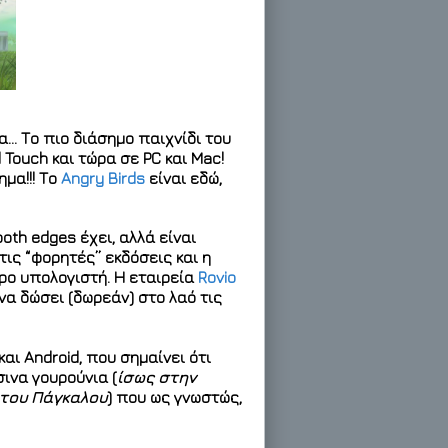
α… Το πιο διάσημο παιχνίδι του
 Touch και τώρα σε PC και Mac!
μα!!! Το
Angry Birds
είναι εδώ,
oth edges έχει, αλλά είναι
τις “φορητές” εκδόσεις και η
ρο υπολογιστή. Η εταιρεία
Rovio
να δώσει (δωρεάν) στο λαό τις
 και Android, που σημαίνει ότι
ινα γουρούνια (
ίσως στην
 του Πάγκαλου
) που ως γνωστώς,