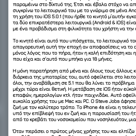
παραμέινω στο δίκτυό της. Έτσι και έβαλα στόχο να απο
συγκρίνω το λειτουργικό του με το γνώριμο σε μένα A
τη χρήση του iOS 5.0.1 (που ήρθε το κινητό μ’αυτήν εγ
τα δύο επικρατέστερα λειτουργικά (Android & iOS) είνα
με ένα προβάδισμα στη φιλικότητα του χρήστη να την έ
Το κινητό είναι αυτό που υπόσχεται, το λειτουργικό το
απαγορευτική αυτή την εποχή αν αποφασίσεις να το αγ
μόνος λόγος που το πήρα, ήταν η καλή επιδότηση και 
που είχα και σ’αυτό που μπήκα για 18 μήνες.
Η μόνη παρατήρηση από μένα και όλους τους άλλους κα
διάρκεια της μπαταρίας του, αυτό οφείλεται στο λειτ
όλοι, την αναβάθμιση σε 5.1 που θα λύνει το πρόβλημα 
μέχρι τώρα είναι θετική. Η μετάβαση σε iOS ήταν εύκολ
επαφών, ημερολογίων κτλ. ήταν παιχνιδάκι. Αυτό οφείλε
ευκολία χρήσης του με Mac και PC. Ο Steve Jobs άφησ
ζωή με τον καλύτερο τρόπο. Το iPhone 4s είναι η τελ
υπό την επίβλεψή του εν ζωή και η παρουσίασή του ήτ
από το κρεβάτι του νοσοκομείου που νοσηλευόταν, μια
Όταν περάσει ο πρώτος μήνας χρήσης του και ελπίζω 