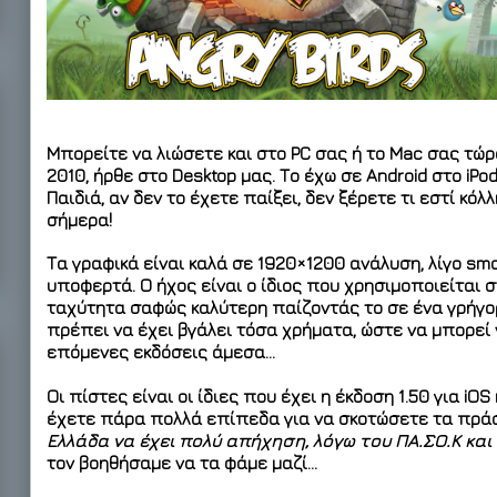
Μπορείτε να λιώσετε και στο PC σας ή το Mac σας τώρ
2010, ήρθε στο Desktop μας. Το έχω σε Android στο iPod
Παιδιά, αν δεν το έχετε παίξει, δεν ξέρετε τι εστί κόλλη
σήμερα!
Τα γραφικά είναι καλά σε 1920×1200 ανάλυση, λίγο smo
υποφερτά. Ο ήχος είναι ο ίδιος που χρησιμοποιείται σ
ταχύτητα σαφώς καλύτερη παίζοντάς το σε ένα γρήγο
πρέπει να έχει βγάλει τόσα χρήματα, ώστε να μπορεί 
επόμενες εκδόσεις άμεσα…
Οι πίστες είναι οι ίδιες που έχει η έκδοση 1.50 για iOS
έχετε πάρα πολλά επίπεδα για να σκοτώσετε τα πράσ
Ελλάδα να έχει πολύ απήχηση, λόγω του ΠΑ.ΣΟ.Κ και
τον βοηθήσαμε να τα φάμε μαζί…