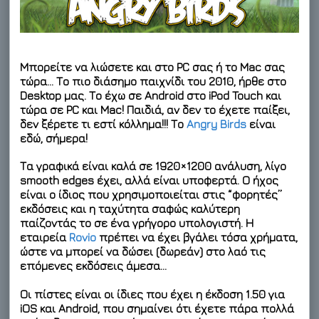
Μπορείτε να λιώσετε και στο PC σας ή το Mac σας
τώρα… Το πιο διάσημο παιχνίδι του 2010, ήρθε στο
Desktop μας. Το έχω σε Android στο iPod Touch και
τώρα σε PC και Mac! Παιδιά, αν δεν το έχετε παίξει,
δεν ξέρετε τι εστί κόλλημα!!! Το
Angry Birds
είναι
εδώ, σήμερα!
Τα γραφικά είναι καλά σε 1920×1200 ανάλυση, λίγο
smooth edges έχει, αλλά είναι υποφερτά. Ο ήχος
είναι ο ίδιος που χρησιμοποιείται στις “φορητές”
εκδόσεις και η ταχύτητα σαφώς καλύτερη
παίζοντάς το σε ένα γρήγορο υπολογιστή. Η
εταιρεία
Rovio
πρέπει να έχει βγάλει τόσα χρήματα,
ώστε να μπορεί να δώσει (δωρεάν) στο λαό τις
επόμενες εκδόσεις άμεσα…
Οι πίστες είναι οι ίδιες που έχει η έκδοση 1.50 για
iOS και Android, που σημαίνει ότι έχετε πάρα πολλά