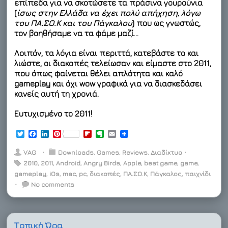
επίπεδα για να σκοτώσετε τα πράσινα γουρούνια
(
ίσως στην Ελλάδα να έχει πολύ απήχηση, λόγω
του ΠΑ.ΣΟ.Κ και του Πάγκαλου
) που ως γνωστώς,
τον βοηθήσαμε να τα φάμε μαζί…
Λοιπόν, τα λόγια είναι περιττά, κατεβάστε το και
λιώστε, οι διακοπές τελείωσαν και είμαστε στο 2011,
που όπως φαίνεται θέλει απλότητα και καλό
gameplay και όχι wow γραφικά για να διασκεδάσει
κανείς αυτή τη χρονιά.
Ευτυχισμένο το 2011!
T
F
L
P
F
E
E
w
a
i
i
l
v
m
i
c
n
n
i
e
a
VAG
⋅
Downloads
,
Games
,
Reviews
,
Διαδίκτυο
⋅
t
e
k
t
p
r
i
2010
,
2011
,
Android
,
Angry Birds
,
Apple
,
best game
,
game
,
t
b
e
e
b
n
l
gameplay
e
o
,
d
iOs
,
r
mac
,
pc
,
διακοπές
o
o
,
ΠΑ.ΣΟ.Κ
,
Πάγκαλος
,
παιχνίδι
r
o
I
e
a
t
⋅
No comments
k
n
s
r
e
t
d
Τοπική Ώρα