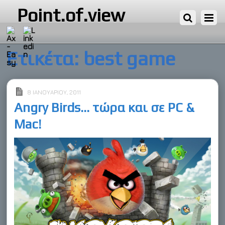
Point.of.view
Ετικέτα:
best game
8 ΙΑΝΟΥΑΡΊΟΥ, 2011
Angry Birds… τώρα και σε PC &
Mac!