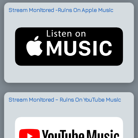
Stream Monitored -Ruins On Apple Music
Stream Monitored – Ruins On YouTube Music