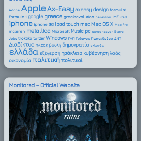
Apple
Ax-Easy
design
axeasy
formula1
Adobe
greece
google
Formula 1
greekrevolution
IMF
heraklion
iPad
iphone
ipod touch
Mac OS X
mac
iphone 3G
Mac Pro
metallica
Music
pc
mclaren
Microsoft
screensaver
Steve
Windows
troktiko
twitter
Jobs
ΓΑΠ
Γιώργος Παπανδρέου
ΔΝΤ
Διαδίκτυο
δημοκρατία
βουλή
ΠΑ.ΣΟ.Κ
εκλογές
ελλάδα
ηράκλειο
κυβέρνηση
εξέγερση
λαός
πολιτική
πολιτικοί
οικονομία
Monitored – Official Website