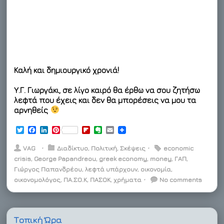
Καλή και δημιουργικό χρονιά!
Υ.Γ. Γιωργάκι, σε λίγο καιρό θα έρθω να σου ζητήσω
λεφτά που έχεις και δεν θα μπορέσεις να μου τα
αρνηθείς
T
F
L
P
F
E
E
w
a
i
i
l
v
m
i
c
n
n
i
e
a
VAG
⋅
Διαδίκτυο
,
Πολιτική
,
Σκέψεις
⋅
economic
t
e
k
t
p
r
i
crisis
,
George Papandreou
,
greek economy
,
money
,
ΓΑΠ
,
t
b
e
e
b
n
l
Γιώργος Παπανδρέου
e
o
d
r
,
λεφτά υπάρχουν
o
o
,
οικονομία
,
r
o
I
e
a
t
οικονομολόγος
,
ΠΑ.ΣΟ.Κ
,
ΠΑΣΟΚ
,
χρήματα
⋅
No comments
k
n
s
r
e
t
d
Τοπική Ώρα