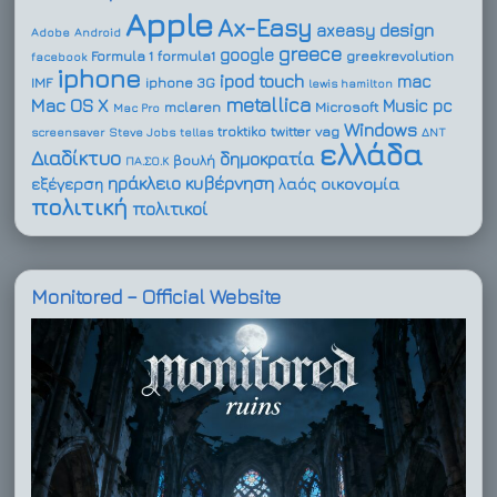
Apple
Ax-Easy
design
axeasy
Adobe
Android
greece
google
Formula 1
formula1
greekrevolution
facebook
iphone
ipod touch
mac
IMF
iphone 3G
lewis hamilton
metallica
Mac OS X
Music
pc
mclaren
Microsoft
Mac Pro
Windows
troktiko
twitter
vag
screensaver
Steve Jobs
tellas
ΔΝΤ
ελλάδα
Διαδίκτυο
δημοκρατία
βουλή
ΠΑ.ΣΟ.Κ
ηράκλειο
κυβέρνηση
οικονομία
εξέγερση
λαός
πολιτική
πολιτικοί
Monitored – Official Website