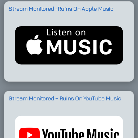
Stream Monitored -Ruins On Apple Music
Stream Monitored – Ruins On YouTube Music