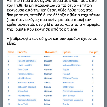
Hamilton που στον αγώνα τερμάτισε 4ος πίσω από
τον Trulli. Να μη παραλείψω να πώ ότι ο Hamilton
εκκινούσε από την 18η θέση. Χθές ήρθε 15ος στα
δοκιμαστικά, επειδή όμως άλλαξε κιβώτιο ταχυτήτων
(που ήταν ο λόγος που εκκίνησε τόσο πίσω) τον
έριξε τελευταίο στο grid έπειτα και από την τιμωρία
της Toyota που εκκίνησε από το pit lane.
Η βαθμολογία των οδηγών και των ομάδων έχουν ως
εξής: