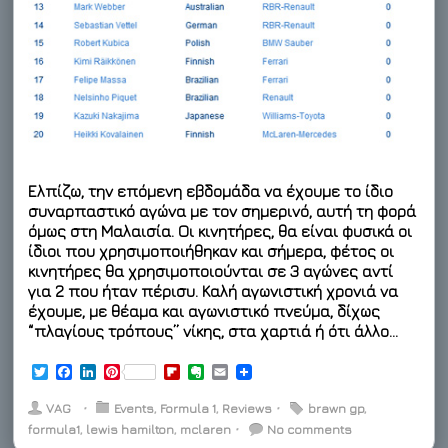
Ελπίζω, την επόμενη εβδομάδα να έχουμε το ίδιο
συναρπαστικό αγώνα με τον σημερινό, αυτή τη φορά
όμως στη Μαλαισία. Οι κινητήρες, θα είναι φυσικά οι
ίδιοι που χρησιμοποιήθηκαν και σήμερα, φέτος οι
κινητήρες θα χρησιμοποιούνται σε 3 αγώνες αντί
για 2 που ήταν πέρισυ. Καλή αγωνιστική χρονιά να
έχουμε, με θέαμα και αγωνιστικό πνεύμα, δίχως
“πλαγίους τρόπους” νίκης, στα χαρτιά ή ότι άλλο…
T
F
L
P
F
E
E
w
a
i
i
l
v
m
i
c
n
n
i
e
a
VAG
⋅
Events
,
Formula 1
,
Reviews
⋅
brawn gp
,
t
e
k
t
p
r
i
formula1
,
lewis hamilton
,
mclaren
⋅
No comments
t
b
e
e
b
n
l