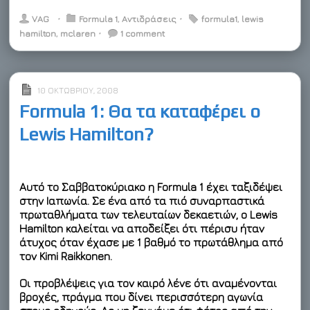
w
a
i
i
l
v
m
i
c
n
n
i
e
a
VAG
⋅
Formula 1
,
Αντιδράσεις
⋅
formula1
,
lewis
t
e
k
t
p
r
i
hamilton
,
mclaren
⋅
1 comment
t
b
e
e
b
n
l
e
o
d
r
o
o
r
o
I
e
a
t
k
n
s
r
e
t
d
10 ΟΚΤΩΒΡΊΟΥ, 2008
Formula 1: Θα τα καταφέρει ο
Lewis Hamilton?
Αυτό το Σαββατοκύριακο η Formula 1 έχει ταξιδέψει
στην Ιαπωνία. Σε ένα από τα πιό συναρπαστικά
πρωταθλήματα των τελευταίων δεκαετιών, ο Lewis
Hamilton καλείται να αποδείξει ότι πέρισυ ήταν
άτυχος όταν έχασε με 1 βαθμό το πρωτάθλημα από
τον Kimi Raikkonen.
Οι προβλέψεις για τον καιρό λένε ότι αναμένονται
βροχές, πράγμα που δίνει περισσότερη αγωνία