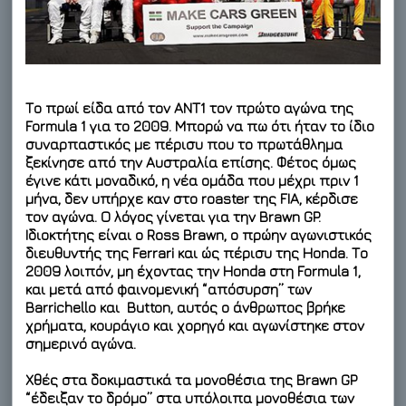
Το πρωί είδα από τον ΑΝΤ1 τον πρώτο αγώνα της
Formula 1 για το 2009. Μπορώ να πω ότι ήταν το ίδιο
συναρπαστικός με πέρισυ που το πρωτάθλημα
ξεκίνησε από την Αυστραλία επίσης. Φέτος όμως
έγινε κάτι μοναδικό, η νέα ομάδα που μέχρι πριν 1
μήνα, δεν υπήρχε καν στο roaster της FIA, κέρδισε
τον αγώνα. Ο λόγος γίνεται για την Brawn GP.
Ιδιοκτήτης είναι ο Ross Brawn, ο πρώην αγωνιστικός
διευθυντής της Ferrari και ώς πέρισυ της Honda. Το
2009 λοιπόν, μη έχοντας την Honda στη Formula 1,
και μετά από φαινομενική “απόσυρση” των
Barrichello και Button, αυτός ο άνθρωπος βρήκε
χρήματα, κουράγιο και χορηγό και αγωνίστηκε στον
σημερινό αγώνα.
Χθές στα δοκιμαστικά τα μονοθέσια της Brawn GP
“έδειξαν το δρόμο” στα υπόλοιπα μονοθέσια των