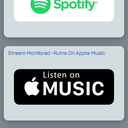
Stream Monitored -Ruins On Apple Music