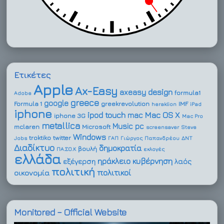
Ετικέτες
Apple
Ax-Easy
design
axeasy
formula1
Adobe
greece
google
Formula 1
greekrevolution
IMF
heraklion
iPad
iphone
ipod touch
Mac OS X
mac
iphone 3G
Mac Pro
metallica
Music
pc
mclaren
Microsoft
screensaver
Steve
Windows
troktiko
twitter
Jobs
ΓΑΠ
Γιώργος Παπανδρέου
ΔΝΤ
Διαδίκτυο
δημοκρατία
βουλή
ΠΑ.ΣΟ.Κ
εκλογές
ελλάδα
ηράκλειο
κυβέρνηση
εξέγερση
λαός
πολιτική
πολιτικοί
οικονομία
Monitored – Official Website