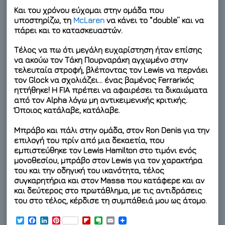
Και του χρόνου εύχομαι στην ομάδα που
υποστηρίζω, τη
McLaren
να κάνει το “double” και να
πάρει και το κατασκευαστών.
Τέλος να πω ότι μεγάλη ευχαρίστηση ήταν επίσης
να ακούω τον Τάκη Πουρναράκη αγχωμένο στην
τελευταία στροφή, βλέποντας τον Lewis να περνάει
τον Glock να σχολιάζει… ένας βαμένος Ferrariκός
ηττήθηκε! Η FIA πρέπει να αφαιρέσει τα δικαιώματα
από τον Alpha λόγω μη αντικειμενικής κριτικής.
Όποιος κατάλαβε, κατάλαβε.
Μπράβο και πάλι στην ομάδα, στον Ron Denis για την
επιλογή του πρίν από μια δεκαετία, που
εμπιστεύθηκε τον Lewis Hamilton στο τιμόνι ενός
μονοθεσίου, μπράβο στον Lewis για τον χαρακτήρα
του και την οδηγική του ικανότητα, τέλος
συγκαρητήρια και στον Massa που κατάφερε και αν
και δεύτερος στο πρωτάθλημα, με τις αντιδράσεις
του στο τέλος, κέρδισε τη συμπάθειά μου ως άτομο.
T
F
L
P
F
E
E