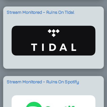
Stream Monitored – Ruins On Tidal
Stream Monitored – Ruins On Spotify