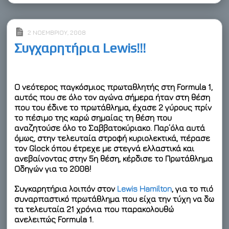
e
o
d
r
o
o
r
o
I
e
a
t
k
n
s
r
e
t
d
2 ΝΟΕΜΒΡΊΟΥ, 2008
Συγχαρητήρια Lewis!!!
Ο νεότερος παγκόσμιος πρωταθλητής στη Formula 1,
αυτός που σε όλο τον αγώνα σήμερα ήταν στη θέση
που του έδινε το πρωτάθλημα, έχασε 2 γύρους πρίν
το πέσιμο της καρώ σημαίας τη θέση που
αναζητούσε όλο το Σαββατοκύριακο. Παρ’όλα αυτά
όμως, στην τελευταία στροφή κυριολεκτικά, πέρασε
τον Glock όπου έτρεχε με στεγνά ελλαστικά και
ανεβαίνοντας στην 5η θέση,
κέρδισε το Πρωτάθλημα
Οδηγών για το 2008!
Συγκαρητήρια λοιπόν στον
Lewis Hamilton
, για το πιό
συναρπαστικό πρωτάθλημα που είχα την τύχη να δω
τα τελευταία 21 χρόνια που παρακολουθώ
ανελειπώς Formula 1.