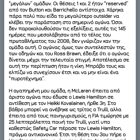
“μεγάλων” ομάδων. Οι θέσεις 1 και 2 ήταν “reserved”
από τον Button και Barrichello αντίστοιχα. Χάρηκα
πάρα πολύ που είδα το μεγαλύτερο outsider να
κλέβει την παράσταση στο σημερινό αγώνα. Όσοι
δεν παρακολουθούσαν τις εξελίξεις, αυτές τις 145
ημέρες που μεσολάβησαν από το τέλος του
πρωταθλήματος του 2008, δεν γνώριζαν καν την
ομάδα αυτή. Ο αγώνας όμως των συντελεστών της,
των οδηγών και του Ross Brawn, έδειξε ότι ο αγώνας
δίνεται μέχρι την τελευταία στιγμή. Αποτέλεσμα σε
αυτή την περίπτωση ήταν η νίκη. Μπράβο τους και
ελπίζω να συνεχίσουν έτσι και να μην είναι ένα
“πυροτέχνημα”.
Η αγαπημένη μου ομάδα, η McLaren έπειτα από
άριστο αγώνα που έδωσε ο Lewis Hamilton σε
αντίθεση με τον Heikki Kovalainen, ήρθε 3η. Στο
βάθρο μπορεί να ανέβηκε ως τρίτος ο Trulli, αλλα
έπειτα από τους πανηγυρισμούς, η FIA τιμώρησε με
25 λεπτερόλεπτα ποινή τον Trulli, γιατί υπο
καθεστώς Safety Car πέρασε τον Lewis Hamilton,
πράγμα αντικανονικό. Έτσι τη θέση του 3ου πήρε ο