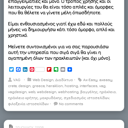
επαγγελματίες και μόνο
. Ο τρόπος χρήσης και οι
λειτουργίες του θα είναι τόσο απλές και όμορφες
που θα θέλετε να γίνετε μέλη όπωσδήποτε.
Είμαι ενθουσιασμένος γιατί έχω εδώ και πολλούς
μήνες να δημιουργήσω κάτι τόσο όμορφο, απλό και
χρηστικό.
Μείνετε συντονισμένοι για να σας παρουσιάσω
αυτή την υπηρεσία που σιγά σιγά θα γίνει η
αγαπημένη όλων των ηρακλειωτών (και όχι μόνο).
T
F
L
P
F
E
E
w
a
i
i
l
v
m
i
c
n
n
i
e
a
VAG
⋅
Web Design
,
Διαδίκτυο
⋅
Ax-Easy
,
axeasy
,
t
e
k
t
p
r
i
crete
,
design
,
greece
,
heraklion
,
hosting
,
interfaces
,
vag
,
t
b
e
e
b
n
l
vagdesign
e
o
,
d
web
r
,
webdesign
o
,
webhosting
o
,
βαγγέλης
,
ηράκλειο
,
r
o
I
e
a
t
ηράκλειο κρήτης
,
μακρυδάκης
,
σχεδιασμός ιστοσελίδων
,
k
n
s
r
e
φιλοξενία ιστοσελίδων
⋅
No comments
t
d
20 ΙΟΥΛΊΟΥ, 2008