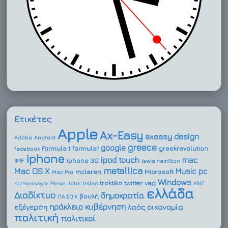
Ετικέτες
Apple
Ax-Easy
design
axeasy
Adobe
Android
greece
google
Formula 1
formula1
greekrevolution
facebook
iphone
ipod touch
mac
IMF
iphone 3G
lewis hamilton
metallica
Mac OS X
Music
pc
mclaren
Microsoft
Mac Pro
Windows
troktiko
twitter
vag
screensaver
Steve Jobs
tellas
ΔΝΤ
ελλάδα
Διαδίκτυο
δημοκρατία
βουλή
ΠΑ.ΣΟ.Κ
ηράκλειο
κυβέρνηση
οικονομία
εξέγερση
λαός
πολιτική
πολιτικοί