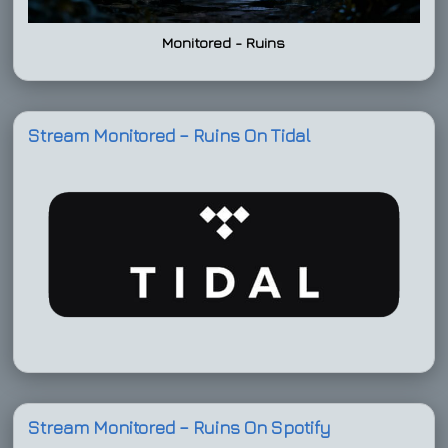
Monitored - Ruins
Stream Monitored – Ruins On Tidal
Stream Monitored – Ruins On Spotify