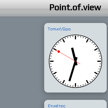
Point.of.view
Τοπική Ώρα
Ετικέτες