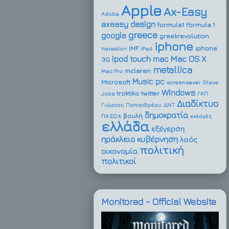
Apple
Ax-Easy
Adobe
design
axeasy
formula1
Formula 1
greece
google
greekrevolution
iphone
IMF
iphone
heraklion
iPad
ipod touch
Mac OS X
mac
3G
metallica
mclaren
Mac Pro
Music
pc
Microsoft
screensaver
Steve
Windows
troktiko
twitter
Jobs
ΓΑΠ
Διαδίκτυο
Γιώργος Παπανδρέου
ΔΝΤ
δημοκρατία
βουλή
ΠΑ.ΣΟ.Κ
εκλογές
ελλάδα
εξέγερση
ηράκλειο
κυβέρνηση
λαός
πολιτική
οικονομία
πολιτικοί
Monitored – Official Website