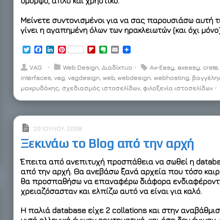
όμορφο, απλό και χρηστικό.
Μείνετε συντονισμένοι για να σας παρουσιάσω αυτή τ
γίνει η αγαπημένη όλων των ηρακλειωτών (και όχι μόνο)
T
F
L
P
F
E
E
w
a
i
i
l
v
m
i
c
n
n
i
e
a
VAG
⋅
Web Design
,
Διαδίκτυο
⋅
Ax-Easy
,
axeasy
,
crete
t
e
k
t
p
r
i
interfaces
,
vag
,
vagdesign
,
web
,
webdesign
,
webhosting
,
βαγγέλη
t
b
e
e
b
n
l
μακρυδάκης
e
o
d
,
σχεδιασμός ιστοσελίδων
r
o
o
,
φιλοξενία ιστοσελίδων
⋅
r
o
I
e
a
t
k
n
s
r
e
t
d
20 ΙΟΥΛΊΟΥ, 2008
Ξεκινάω το Blog από την αρχή
Έπειτα από ανεπιτυχή προσπάθεια να σωθεί η databa
από την αρχή. Θα ανεβάσω ξανά αρχεία που τόσο καιρ
θα προσπαθήσω να επαναφέρω διάφορα ενδιαφέροντα
χρειαζόσασταν και ελπίζω αυτό να είναι για καλό.
Η παλιά database είχε 2 collations και στην αναβάθμισ