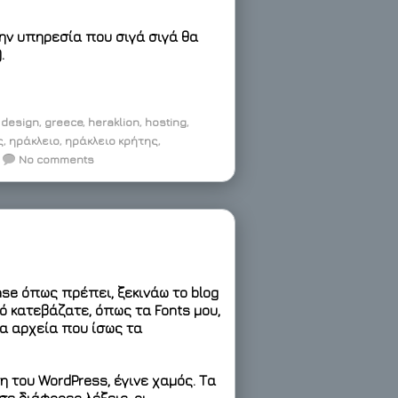
ην υπηρεσία που σιγά σιγά θα
.
,
design
,
greece
,
heraklion
,
hosting
,
ς
,
ηράκλειο
,
ηράκλειο κρήτης
,
No comments
se όπως πρέπει, ξεκινάω το blog
ό κατεβάζατε, όπως τα Fonts μου,
 αρχεία που ίσως τα
η του WordPress, έγινε χαμός. Τα