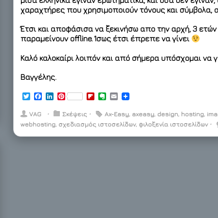
μισά ελληνικά έγιναν ερωτηματικά, και όσα δεν έγιναν, 
χαραχτήρες που χρησιμοποιούν τόνους και σύμβολα, α
Έτσι και αποφάσισα να ξεκινήσω απο την αρχή, 3 ετών 
παραμείνουν offline. Ίσως έτσι έπρεπε να γίνει
Καλό καλοκαίρι λοιπόν και από σήμερα υπόσχομαι να 
Βαγγέλης.
T
F
L
P
F
E
E
w
a
i
i
l
v
m
i
c
n
n
i
e
a
VAG
⋅
Σκέψεις
⋅
Ax-Easy
,
axeasy
,
design
,
hosting
,
ima
t
e
k
t
p
r
i
webhosting
,
σχεδιασμός ιστοσελίδων
,
φιλοξενία ιστοσελίδων
⋅
t
b
e
e
b
n
l
e
o
d
r
o
o
r
o
I
e
a
t
k
n
s
r
e
t
d