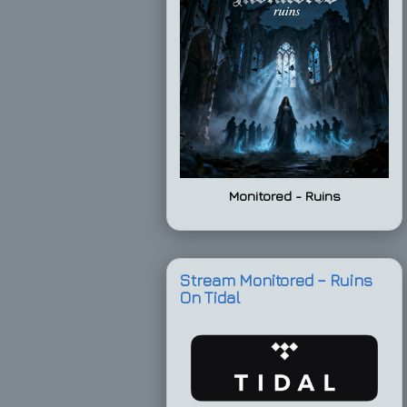
Monitored - Ruins
Stream Monitored – Ruins
On Tidal