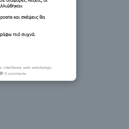
σε διάφορες λέξεις, οι
λλιώθηκαν.
posts και σκέψεις θα
γράφω πιό συχνά.
c
,
interfaces
,
web
,
webdesign
,
5 comments