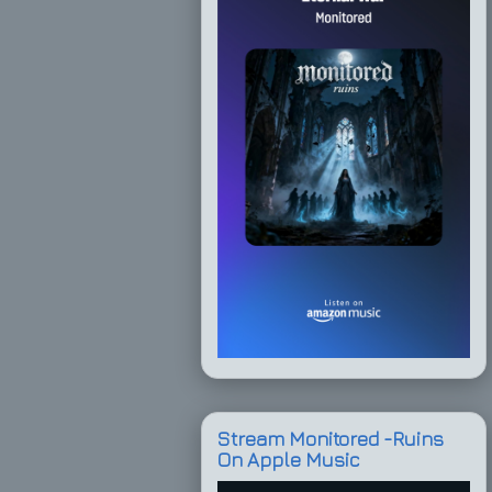
Stream Monitored -Ruins
On Apple Music