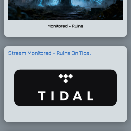
Monitored - Ruins
Stream Monitored – Ruins On Tidal