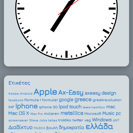
Ετικέτες
Apple
Ax-Easy
design
axeasy
Adobe
Android
greece
google
Formula 1
formula1
greekrevolution
facebook
iphone
ipod touch
mac
IMF
iphone 3G
lewis hamilton
metallica
Mac OS X
Music
pc
mclaren
Microsoft
Mac Pro
Windows
troktiko
twitter
vag
screensaver
Steve Jobs
tellas
ΔΝΤ
ελλάδα
Διαδίκτυο
δημοκρατία
βουλή
ΠΑ.ΣΟ.Κ