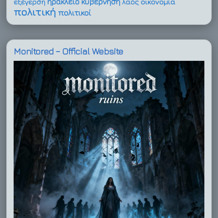
ηράκλειο
κυβέρνηση
οικονομία
εξέγερση
λαός
πολιτική
πολιτικοί
Monitored – Official Website