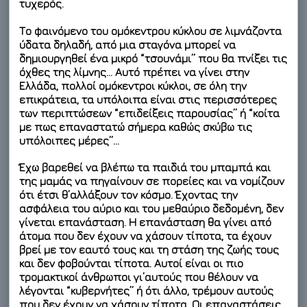
τυχερός.
Το
φαινόμενο του ομόκεντρου κύκλου σε λιμνάζοντα
ύδατα
δηλαδή, από μια σταγόνα μπορεί να
δημιουργηθεί ένα μικρό “τσουνάμι” που θα πνίξει τις
όχθες της λίμνης… Αυτό πρέπει να γίνει στην
Ελλάδα, πολλοί ομόκεντροι κύκλοι, σε όλη την
επικράτεια, τα υπόλοιπα είναι στις περισσότερες
των περιπτώσεων “επιδείξεις παρουσίας” ή “κοίτα
με πως επαναστατώ σήμερα καθώς σκύβω τις
υπόλοιπες μέρες”…
Έχω βαρεθεί να βλέπω τα παιδιά του μπαμπά και
της μαμάς να πηγαίνουν σε πορείες και να νομίζουν
ότι έτσι θ’αλλάξουν τον κόσμο. Έχοντας την
ασφάλεια του αύριο και του μεθαύριο δεδομένη, δεν
γίνεται επανάσταση. Η επανάσταση θα γίνει από
άτομα που δεν έχουν να χάσουν τίποτα, τα έχουν
βρεί με τον εαυτό τους και τη στάση της ζωής τους
και δεν φοβούνται τίποτα. Αυτοί είναι οι πιο
τρομακτικοί άνθρωποι γι’αυτούς που θέλουν να
λέγονται “κυβερνήτες” ή ότι άλλο, τρέμουν αυτούς
που δεν έχουν να χάσουν τίποτα. Οι επαναστάσεις