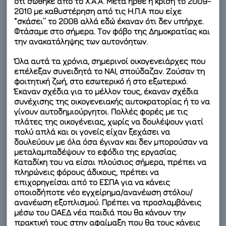
ότι σώθηκε από το Χ.Α.Α. Μετά ήρθε η κρίση το 2009-
2010 με καθυστέρηση από τις Η.Π.Α που είχε
“σκάσει” το 2008 αλλά εδώ έκαναν ότι δεν υπήρχε.
Φτάσαμε στο σήμερα. Τον φόβο της Δημοκρατίας και
την ανακατάληψης των αυτονόητων.
Όλα αυτά τα χρόνια, σημερινοί οικογενειάρχες που
επέλεξαν συνειδητά το ΝΑΙ, σπούδαζαν. Ζούσαν τη
φοιτητική ζωή, στο εσωτερικό ή στο εξωτερικό.
Έκαναν σχέδια για το μέλλον τους, έκαναν σχέδια
συνέχισης της οικογενειακής αυτοκρατορίας ή το να
γίνουν αυτοδημιούργητοι. Πολλές φορές με τις
πλάτες της οικογένειας, χωρίς να δουλέψουν γιατί
πολύ απλά και οι γονείς είχαν ξεχάσει να
δουλεύουν με όλα όσα έγιναν και δεν μπορούσαν να
μεταλαμπαδέψουν το εφόδιο της εργασίας.
Καταδίκη του να είσαι πλούσιος σήμερα, πρέπει να
πληρώνεις φόρους άδικους, πρέπει να
επιχορηγείσαι από το ΕΣΠΑ για να κάνεις
οποιοδήποτε νέο εγχείρημα/ανανέωση στόλου/
ανανέωση εξοπλισμού. Πρέπει να προσλαμβάνεις
μέσω του ΟΑΕΔ νέα παιδιά που θα κάνουν την
πρακτική τους στην αφαίμαξη που θα τους κάνεις