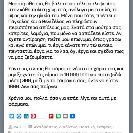
Μεσοπρόθεσμο, θα βάλετε και τέλη κυκλοφορίας
στον κάθε πολίτη χωριστά, ανάλογα με τα κιλά, το
ύψος και την ηλικία του. Μόνο που τότε, πρέπει ο
Πάγκαλος και ο Βενιζέλος να πληρώσουν
περισσότερα απ’όλους μας. Σκατά στα μούτρα σας
κοπρίτες, λαμόγια, που μόνο να αρπάζετε είστε. Αν
έχετε αντίρρηση, πείτε μου επώνυμα, όπως γράφω
και εγώ επώνυμα, τι έργα κάνατε την τελευταία
πενταετία, έργα για το λαό, όχι έργα και σχέδια πως
να μας ξεζουμίσετε.
Σύντομα, ο λαός θα πάρει το νόμο στα χέρια του, και
μην ξεχνάτε ότι, είμαστε 10.000.000 και είστε (εδώ
μέσα) 300, μαζί με τα τσιράκια σας, άντε να είστε
1000. Δεν σας παίρνει.
Χρόνια μου πολλά, όσο για εσάς, λίγα και αυτά με
φάρμακα.
T
F
L
P
F
E
E
w
a
i
i
l
v
m
i
c
n
n
i
e
a
VAG
⋅
Αντιδράσεις
,
Διαδίκτυο
,
Πολιτική
,
Σκέψεις
⋅
t
e
k
t
p
r
i