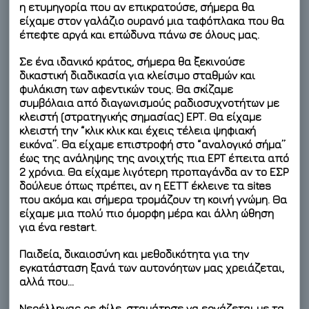
η ετυμηγορία που αν επικρατούσε, σήμερα θα
είχαμε στον γαλάζιο ουρανό μια ταφόπλακα που θα
έπεφτε αργά και επώδυνα πάνω σε όλους μας.
Σε ένα ιδανικό κράτος, σήμερα θα ξεκινούσε
δικαστική διαδικασία για κλείσιμο σταθμών και
φυλάκιση των αφεντικών τους. Θα σκίζαμε
συμβόλαια από διαγωνισμούς ραδιοσυχνοτήτων με
κλειστή (στρατηγικής σημασίας) ΕΡΤ. Θα είχαμε
κλειστή την “κλικ κλικ και έχεις τέλεια ψηφιακή
εικόνα”. Θα είχαμε επιστροφή στο “αναλογικό σήμα”
έως της ανάληψης της ανοιχτής πια ΕΡΤ έπειτα από
2 χρόνια. Θα είχαμε λιγότερη προπαγάνδα αν το ΕΣΡ
δούλευε όπως πρέπει, αν η ΕΕΤΤ έκλεινε τα sites
που ακόμα και σήμερα τρομάζουν τη κοινή γνώμη. Θα
είχαμε μια πολύ πιο όμορφη μέρα και άλλη ώθηση
για ένα restart.
Παιδεία, δικαιοσύνη και μεθοδικότητα για την
εγκατάσταση ξανά των αυτονόητων μας χρειάζεται,
αλλά που…
Νεοέλληνας ρε φίλε, σταμάτησε να εργάζεται με τα