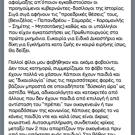
αφαίμαξης απ’όποιον εγκαθιστούσαν οι
προηγούμενοι κυβερνώντες-δοσίλογοι της Ιστορίας.
Σιγά σιγά αφήνουν τις “προεδρικές θέσεις” τους,
(Βενιζέλος – Παπανδρέου – Σαμαράς – Καραμανλής
– Σημίτης – Μητσοτάκης) καθώς και οι υπάλληλοι
που είχαν εγκαταστήσει ως Πρωθυπουργούς στα
πρώτα μνημόνια. Ευκαιρία για Ειδικό Δικαστήριο και
δίκη για Εγκλήματα κατα ζωής εν καιρώ ειρήνης ίσως;
Θα δείξει.
Πολλοί φίλοι μου φοβήθηκαν και ακόμα φοβούνται.
Δεν τους κατηγορώ, συμμερίζομαι το φόβο τους,
έχουν πολλά να χάσουν. Κάποιοι έχουν παιδιά και
ως “δικαιολογία” ίσως τις περισσότερες φορές, τα
βάζουν μπροστά σε οποιαδήποτε “δύσκολη ώρα” ως
ασπίδα. Ψέμα, αδικαιολόγητο και κατακριτέο από
άλλους που δεν έχουν παιδιά από επιλογή ή από
αντίσταση του “πρέπει” των οικογενειών ή των
παραδόσεων της κοινωνίας. Κάποιες φορές το να
κάνεις παιδί/α ντε και καλά ίσως είναι άκρως
εγωιστικό. Αυτοσυμπλήρωση, συνδετικός κρίκος
μεταξύ των 2 που απαρτίζουν την οικογένεια πριν
από την απόκτηση ενός παιδιού. Στο βάθος του