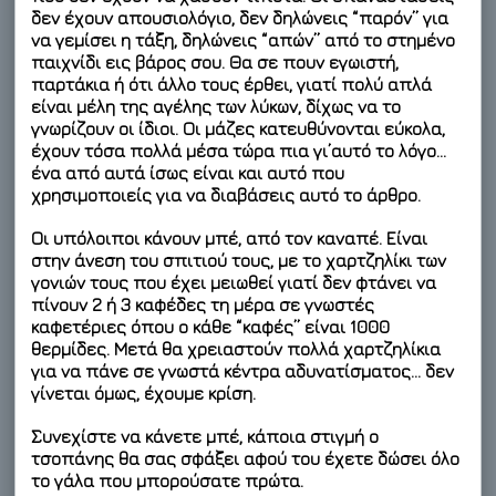
δεν έχουν απουσιολόγιο, δεν δηλώνεις “παρόν” για
να γεμίσει η τάξη, δηλώνεις “απών” από το στημένο
παιχνίδι εις βάρος σου. Θα σε πουν εγωιστή,
παρτάκια ή ότι άλλο τους έρθει, γιατί πολύ απλά
είναι μέλη της αγέλης των λύκων, δίχως να το
γνωρίζουν οι ίδιοι. Οι μάζες κατευθύνονται εύκολα,
έχουν τόσα πολλά μέσα τώρα πια γι’αυτό το λόγο…
ένα από αυτά ίσως είναι και αυτό που
χρησιμοποιείς για να διαβάσεις αυτό το άρθρο.
Οι υπόλοιποι κάνουν μπέ, από τον καναπέ. Είναι
στην άνεση του σπιτιού τους, με το χαρτζηλίκι των
γονιών τους που έχει μειωθεί γιατί δεν φτάνει να
πίνουν 2 ή 3 καφέδες τη μέρα σε γνωστές
καφετέριες όπου ο κάθε “καφές” είναι 1000
θερμίδες. Μετά θα χρειαστούν πολλά χαρτζηλίκια
για να πάνε σε γνωστά κέντρα αδυνατίσματος… δεν
γίνεται όμως, έχουμε κρίση.
Συνεχίστε να κάνετε μπέ, κάποια στιγμή ο
τσοπάνης θα σας σφάξει αφού του έχετε δώσει όλο
το γάλα που μπορούσατε πρώτα.