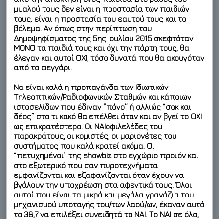
μυαλού τους δεν είναι η προστασία των παιδιών
τους, είναι η προστασία του εαυτού τους και το
βόλεμα. Αν όπως στην περίπτωση του
Δημοψηφίσματος της
5ης Ιουλίου 2015
σκεφτόταν
ΜΟΝΟ τα παιδιά τους και όχι την πάρτη τους, θα
έλεγαν και αυτοί ΟΧΙ, τόσο δυνατά που θα ακουγόταν
από το φεγγάρι.
Να είναι καλά η προπαγάνδα των Ιδιωτικών
Τηλεοπτικών/Ραδιοφωνικών Σταθμών και κάποιων
ιστοσελίδων που έδιναν “πόνο” ή αλλιώς “σοκ και
δέος” στο τι κακό θα επέλθει όταν και αν βγεί το ΟΧΙ
ως επικρατέστερο. Οι ΝΑΙοφιλελέδες του
παρακράτους, οι κομιστές, οι μαριονέτες του
συστήματος που καλά κρατεί ακόμα. Οι
“πετυχημένοι” της showbiz στο εγχώριο προϊόν και
στο εξωτερικό που σαν πυροτεχνήματα
εμφανίζονται και εξαφανίζονται όταν έχουν να
βγάλουν την υποχρέωση στα αφεντικά τους. Όλοι
αυτοί που είναι τα μικρά και μεγάλα γρανάζια του
μηχανισμού υποταγής του/των λαού/ων, έκαναν αυτό
το 38,7 να επιλέξει συνειδητά το ΝΑΙ. Το ΝΑΙ σε όλα,