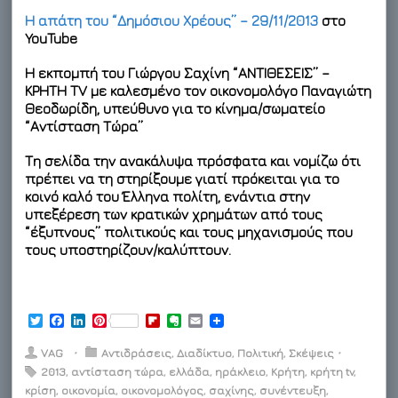
Η απάτη του “Δημόσιου Χρέους” – 29/11/2013
στο
YouTube
Η εκπομπή του Γιώργου Σαχίνη “ΑΝΤΙΘΕΣΕΙΣ” –
ΚΡΗΤΗ TV με καλεσμένο τον οικονομολόγο Παναγιώτη
Θεοδωρίδη, υπεύθυνο για το κίνημα/σωματείο
“Αντίσταση Τώρα”
Tη σελίδα την ανακάλυψα πρόσφατα και νομίζω ότι
πρέπει να τη στηρίξουμε γιατί πρόκειται για το
κοινό καλό του Έλληνα πολίτη, ενάντια στην
υπεξέρεση των κρατικών χρημάτων από τους
“έξυπνους” πολιτικούς και τους μηχανισμούς που
τους υποστηρίζουν/καλύπτουν.
T
F
L
P
F
E
E
w
a
i
i
l
v
m
i
c
n
n
i
e
a
VAG
⋅
Αντιδράσεις
,
Διαδίκτυο
,
Πολιτική
,
Σκέψεις
⋅
t
e
k
t
p
r
i
2013
,
αντίσταση τώρα
,
ελλάδα
,
ηράκλειο
,
Κρήτη
,
κρήτη tv
,
t
b
e
e
b
n
l
κρίση
e
,
οικονομία
o
d
r
,
οικονομολόγος
o
o
,
σαχίνης
,
συνέντευξη
,