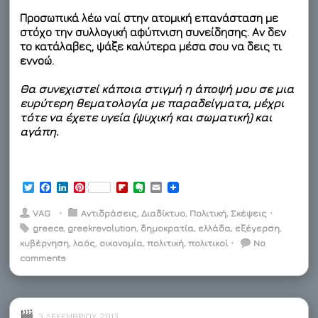
Προσωπικά λέω
ναί στην ατομική επανάσταση
με
στόχο την συλλογική αφύπνιση συνείδησης
. Αν δεν
το κατάλαβες, ψάξε καλύτερα μέσα σου να δεις τι
εννοώ.
Θα συνεχιστεί κάποια στιγμή η άποψή μου σε μια
ευρύτερη θεματολογία με παραδείγματα, μέχρι
τότε να έχετε υγεία (ψυχική και σωματική) και
αγάπη.
T
F
L
P
F
E
E
w
a
i
i
l
v
m
i
c
n
n
i
e
a
VAG
⋅
Αντιδράσεις
,
Διαδίκτυο
,
Πολιτική
,
Σκέψεις
⋅
t
e
k
t
p
r
i
greece
,
greekrevolution
,
δημοκρατία
,
ελλάδα
,
εξέγερση
,
t
b
e
e
b
n
l
κυβέρνηση
e
o
d
,
λαός
r
,
οικονομία
o
,
o
πολιτική
,
πολιτικοί
⋅
No
r
o
I
e
a
t
comments
k
n
s
r
e
t
d
3 ΔΕΚΕΜΒΡΊΟΥ, 2013