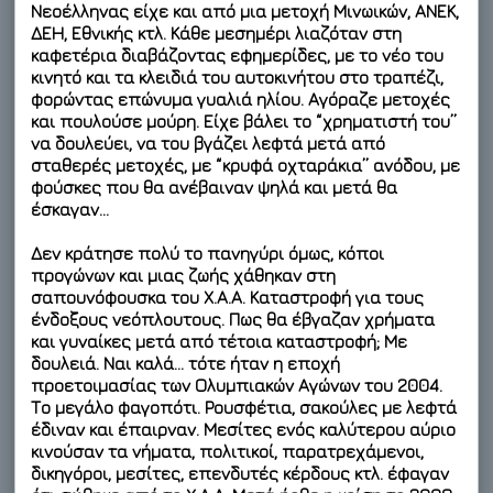
Νεοέλληνας είχε και από μια μετοχή Μινωικών, ΑΝΕΚ,
ΔΕΗ, Εθνικής κτλ. Κάθε μεσημέρι λιαζόταν στη
καφετέρια διαβάζοντας εφημερίδες, με το νέο του
κινητό και τα κλειδιά του αυτοκινήτου στο τραπέζι,
φορώντας επώνυμα γυαλιά ηλίου. Αγόραζε μετοχές
και πουλούσε μούρη. Είχε βάλει το “χρηματιστή του”
να δουλεύει, να του βγάζει λεφτά μετά από
σταθερές μετοχές, με “κρυφά οχταράκια” ανόδου, με
φούσκες που θα ανέβαιναν ψηλά και μετά θα
έσκαγαν…
Δεν κράτησε πολύ το πανηγύρι όμως, κόποι
προγώνων και μιας ζωής χάθηκαν στη
σαπουνόφουσκα του Χ.Α.Α. Καταστροφή για τους
ένδοξους νεόπλουτους. Πως θα έβγαζαν χρήματα
και γυναίκες μετά από τέτοια καταστροφή; Με
δουλειά. Ναι καλά… τότε ήταν η εποχή
προετοιμασίας των Ολυμπιακών Αγώνων του 2004.
Το μεγάλο φαγοπότι. Ρουσφέτια, σακούλες με λεφτά
έδιναν και έπαιρναν. Μεσίτες ενός καλύτερου αύριο
κινούσαν τα νήματα, πολιτικοί, παρατρεχάμενοι,
δικηγόροι, μεσίτες, επενδυτές κέρδους κτλ. έφαγαν