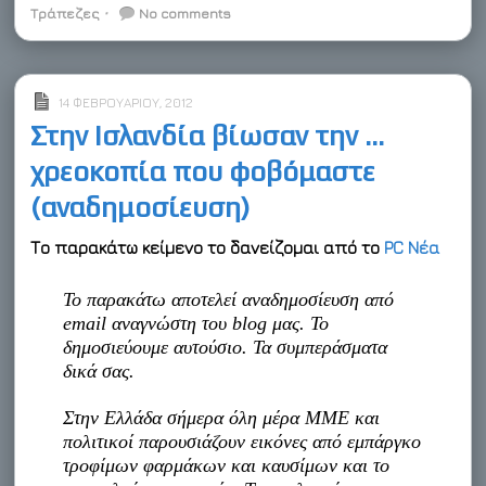
r
o
I
e
a
t
Τράπεζες
⋅
No comments
k
n
s
r
e
t
d
14 ΦΕΒΡΟΥΑΡΊΟΥ, 2012
Στην Ισλανδία βίωσαν την …
χρεοκοπία που φοβόμαστε
(αναδημοσίευση)
Το παρακάτω κείμενο το δανείζομαι από το
PC Νέα
Το παρακάτω αποτελεί αναδημοσίευση από
email αναγνώστη του blog μας. Το
δημοσιεύουμε αυτούσιο. Τα συμπεράσματα
δικά σας.
Στην Ελλάδα σήμερα όλη μέρα ΜΜΕ και
πολιτικοί παρουσιάζουν εικόνες από εμπάργκο
τροφίμων φαρμάκων και καυσίμων και το