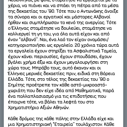
χέρια, να πιάνει και να σπάει τη πέτρα από τα μέσα
της δεκαετίας του ’90. Τότε που ο Αντωνάκης άνοιξε
τα σύνορα και οι εργατικοί και μάστορες Αλβανοί
ήρθαν και συμπλήρωσαν το κενό της ανεργίας. Τότε
ο Έλληνας σταμάτησε να δουλεύει, σταμάτησε να
καλλιεργεί τη γη του, για όλα αυτά είχαν και από
έναν “αλβανό”. Ναι, ένα λαό τον είχαν ονομάσει/
κατηγοριοποιήσει ως εργαλείο. 20 χρόνια τώρα αυτά
τα εργαλεία έχουν στηρίξει τα Ασφαλιστικά Ταμεία,
έχουν κάνει περιουσίες, έχουν σπουδάσει, έχουν
βγάλει χρήμα έξω και έχουν μεγαλουργήσει στη
χώρα τους. Μπράβο τους, αυτό έκαναν και οι
Έλληνες μερικές δεκαετίες πριν, ειδικά στη Βόρεια
Ελλάδα. Τότε, στο τέλος της δεκαετίας του ’90 ο
Σημίτης προέτρεπε τον κάθε αστό-μικροαστό-
χωριάτη που δεν είχε ιδέα από Μαθηματικά, παρά
ένα πολλαπλασιασμό για τις επιδοτήσεις που
έπαιρνε τότε, να βάλει τα λεφτά του στο
Χρηματιστήριο Αξιών Αθηνών.
Κάθε δρόμος της κάθε πόλης στην Ελλάδα είχε και
μια Χρηματιστηριακή “Εταιρεία” τουλάχιστον. Κάθε