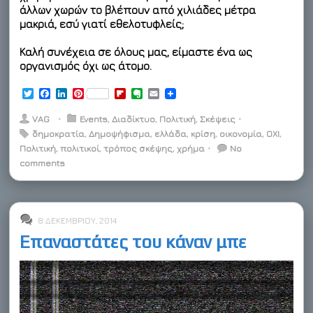
άλλων χωρών το βλέπουν από χιλιάδες μέτρα
μακριά, εσύ γιατί εθελοτυφλείς;
Καλή συνέχεια σε όλους μας, είμαστε ένα ως
οργανισμός όχι ως άτομο.
T
F
L
P
F
E
E
w
a
i
i
l
v
m
i
c
n
n
i
e
a
VAG
⋅
Events
,
Διαδίκτυο
,
Πολιτική
,
Σκέψεις
⋅
t
e
k
t
p
r
i
δημοκρατία
,
Δημοψήφισμα
,
ελλάδα
,
κρίση
,
οικονομία
,
ΟΧΙ
,
t
b
e
e
b
n
l
Πολιτική
e
o
,
πολιτικοί
d
r
,
τρόπος σκέψης
o
o
,
χρήμα
⋅
No
r
o
I
e
a
t
comments
k
n
s
r
e
t
d
8 ΔΕΚΕΜΒΡΊΟΥ, 2014
Επαναστάτες του κάναν μπε