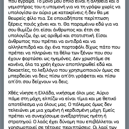
που έγραψα. Το μόνο μου όπλο είναι η αλήθεια και ο
γεμιστήρας του η υπομονή για να τη γράψω χωρίς να
υπολογίσω αν αύριο με κατακρίνεις ή δεν θα με
θεωρείς φίλο πια. Σε οποιαδήποτε περίπτωση
ξέρεις ποιός χάνει και τι. Θα παραμέινω εδώ για να
σου θυμίζω ότι είσαι άνθρωπος και έτσι σε
υπολογίζω, όχι ως αριθμό και στατιστική. Είσαι
άνθρωπος που πρέπει να αντιδρά και να
αλληλεπιδρά και όχι ένα πορτοφόλι δίχως πάτο που
πρέπει να πληρώνει τα θέλω των ξένων που σου
έχουν φορτώσει ως ηγεμόνες. Δεν χρωστάμε σε
κανένα, όλα τα χρέη έχουν αποπληρωθεί εδώ και
δεκαετίες, το λεξιλόγιο που χρησιμοποιούν όμως σε
μπερδεύει να δεις πίσω απ’ότι γράφεται και πίσω
απ’ότι σου δείχνουν να δεις.
Χθές νίκησε η Ελλάδα, νικήσαμε όλοι μας. Αύριο
πάμε στη μάχη, ελπίζω να είναι τίμια και με θετικό
αποτέλεσμα για όλους μας. Ο πόλεμος όμως δεν
τελειώνει με μια χαμένη ή κερδισμένη μάχη. Εμείς
πρέπει να συνεχίσουμε ανεξαρτήτως ηγέτη ή
στρατηγού. Ο λαός έχει δύναμη που επιβάλλεται να
χρησιμοποιεί σε τέτοιες περιπτώσεις. Οι λαοί των