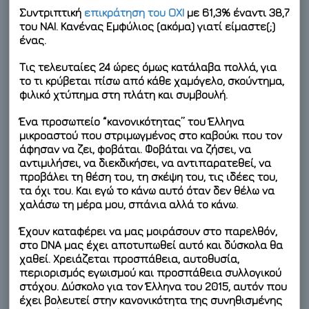
Συντριπτική
επικράτηση του
ΟΧΙ
με 61,3%
έναντι 38,7
του ΝΑΙ. Κανένας Εμφύλιος (ακόμα) γιατί είμαστε(;)
ένας.
Τις τελευταίες 24 ώρες όμως κατάλαβα πολλά, για
το τι κρύβεται πίσω από κάθε χαμόγελο, σκούντημα,
φιλικό χτύπημα στη πλάτη και συμβουλή.
Ένα προσωπείο “κανονικότητας” του Έλληνα
μικροαστού που στριμωγμένος στο καβούκι που τον
άφησαν να ζει, φοβάται. Φοβάται να ζήσει, να
αντιμιλήσει, να διεκδικήσει, να αντιπαρατεθεί, να
προβάλει τη θέση του, τη σκέψη του, τις ιδέες του,
τα όχι του. Και εγώ το κάνω αυτό όταν δεν θέλω να
χαλάσω τη μέρα μου, σπάνια αλλά το κάνω.
Έχουν καταφέρει να μας μοιράσουν στο παρελθόν,
στο DNA μας έχει αποτυπωθεί αυτό και δύσκολα θα
χαθεί. Χρειάζεται προσπάθεια, αυτοθυσία,
περιορισμός εγωισμού και προσπάθεια συλλογικού
στόχου. Δύσκολο για τον Έλληνα του 2015, αυτόν που
έχει βολευτεί στην κανονικότητα της συνηθισμένης