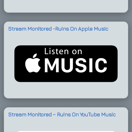
Stream Monitored -Ruins On Apple Music
Stream Monitored – Ruins On YouTube Music