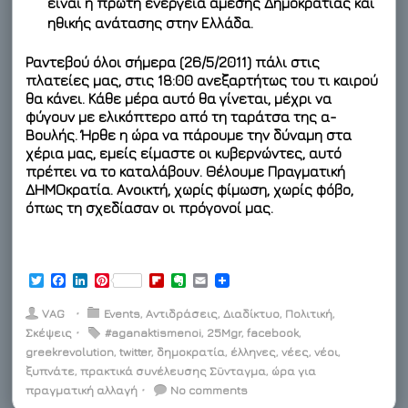
είναι η πρώτη ενέργεια άμεσης Δημοκρατίας και
ηθικής ανάτασης στην Ελλάδα.
Ραντεβού όλοι σήμερα (26/5/2011)
πάλι στις
πλατείες μας, στις 18:00 ανεξαρτήτως του τι καιρού
θα κάνει
. Κάθε μέρα αυτό θα γίνεται, μέχρι να
φύγουν με ελικόπτερο από τη ταράτσα της α-
Βουλής. Ήρθε η ώρα να πάρουμε την δύναμη στα
χέρια μας, εμείς είμαστε οι κυβερνώντες, αυτό
πρέπει να το καταλάβουν. Θέλουμε Πραγματική
ΔΗΜΟκρατία
. Ανοικτή, χωρίς φίμωση, χωρίς φόβο,
όπως τη σχεδίασαν οι πρόγονοί μας.
T
F
L
P
F
E
E
w
a
i
i
l
v
m
i
c
n
n
i
e
a
VAG
⋅
Events
,
Αντιδράσεις
,
Διαδίκτυο
,
Πολιτική
,
t
e
k
t
p
r
i
Σκέψεις
⋅
#aganaktismenoi
,
25Μgr
,
facebook
,
t
b
e
e
b
n
l
greekrevolution
e
o
d
r
,
twitter
,
δημοκρατία
o
o
,
έλληνες
,
νέες
,
νέοι
,
r
o
I
e
a
t
ξυπνάτε
,
πρακτικά συνέλευσης Σϋνταγμα
,
ώρα για
k
n
s
r
e
πραγματική αλλαγή
⋅
No comments
t
d