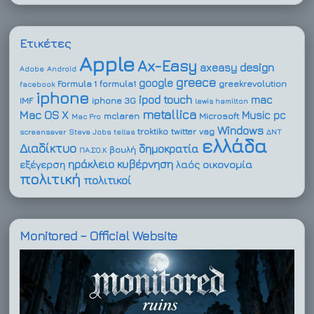
Ετικέτες
Apple
Ax-Easy
design
axeasy
Adobe
Android
greece
google
Formula 1
formula1
greekrevolution
facebook
iphone
ipod touch
mac
IMF
iphone 3G
lewis hamilton
metallica
Mac OS X
Music
pc
mclaren
Microsoft
Mac Pro
Windows
troktiko
twitter
vag
screensaver
Steve Jobs
tellas
ΔΝΤ
ελλάδα
Διαδίκτυο
δημοκρατία
βουλή
ΠΑ.ΣΟ.Κ
ηράκλειο
κυβέρνηση
οικονομία
εξέγερση
λαός
πολιτική
πολιτικοί
Monitored – Official Website