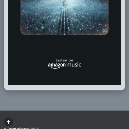
©
Point.of.view
2026