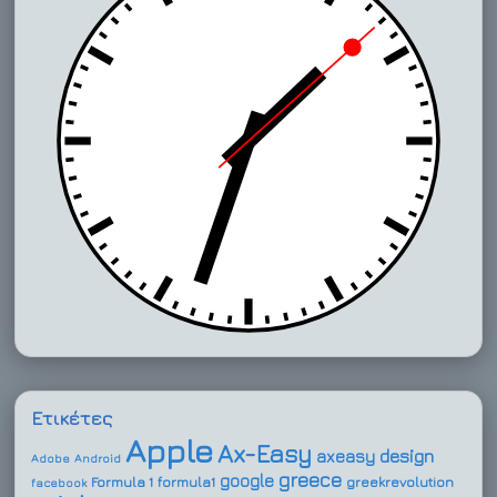
Ετικέτες
Apple
Ax-Easy
design
axeasy
Adobe
Android
greece
google
Formula 1
formula1
greekrevolution
facebook