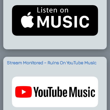
Stream Monitored – Ruins On YouTube Music