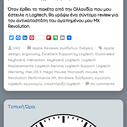
Όταν έρθει το πακέτο από την Ολλανδία που μου
έστειλε η Logitech, θα γράψω ένα σύντομο review για
τον αντικαταστάτη του αγαπημένου μου MX
Revolution.
T
F
L
P
F
E
E
w
a
i
i
l
v
m
i
c
n
n
i
e
a
VAG
⋅
Apple
,
Reviews
,
Διαδίκτυο
,
Σκέψεις
⋅
Apple
,
t
e
k
t
p
r
i
design
,
ergonomy
,
Excellent Support by Logitech
,
Illuminated
t
b
e
e
b
n
l
Keyboard
e
o
,
interaction
d
r
,
keyboard
o
o
,
Logitech
,
Logitech
r
o
I
e
a
t
Replacements
,
Logitech Service
,
Logitech Support
,
Logitech
k
n
s
r
e
Warranty
,
Mac OS X
,
Magic Mouse
,
Microsoft
,
mouse
,
MX
t
d
Revolution
,
Performance MX
,
Windows
,
διάδραση
,
εγγύηση
logitech
,
εργονομία
,
υποστήριξη logitech
⋅
No comments
Τοπική Ώρα