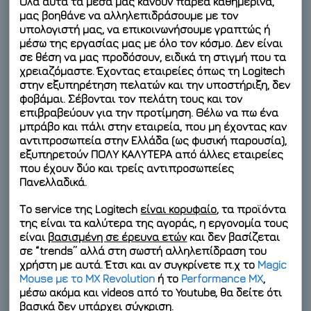
Όλα αυτά τα μέσα μας κάνουν παρέα καθημερινά,
μας βοηθάνε να αλληλεπιδράσουμε με τον
υπολογιστή μας, να επικοινωνήσουμε γραπτώς ή
μέσω της εργασίας μας με όλο τον κόσμο. Δεν είναι
σε θέση να μας προδόσουν, ειδικά τη στιγμή που τα
χρειαζόμαστε. Έχοντας εταιρείες όπως τη Logitech
στην εξυπηρέτηση πελατών και την υποστήριξη, δεν
φοβάμαι. Σέβονται τον πελάτη τους και τον
επιβραβεύουν για την προτίμηση. Θέλω να πω ένα
μπράβο και πάλι στην εταιρεία, που μη έχοντας καν
αντιπροσωπεία στην Ελλάδα (ως φυσική παρουσία),
εξυπηρετούν ΠΟΛΥ ΚΑΛΥΤΕΡΑ από άλλες εταιρείες
που έχουν δύο και τρείς αντιπροσωπείες
Πανελλαδικά.
Το service της Logitech
είναι κορυφαίο
, τα προϊόντα
της είναι τα καλύτερα της αγοράς, η εργονομία τους
είναι
βασισμένη σε έρευνα ετών
και δεν βασίζεται
σε “trends” αλλά στη σωστή αλληλεπίδραση του
χρήστη με αυτά. Έτσι και αν συγκρίνετε π.χ το
Magic
Mouse με το MX Revolution
ή το
Performance MX
,
μέσω ακόμα και videos από το Youtube, θα δείτε ότι
βασικά δεν υπάρχει σύγκριση.