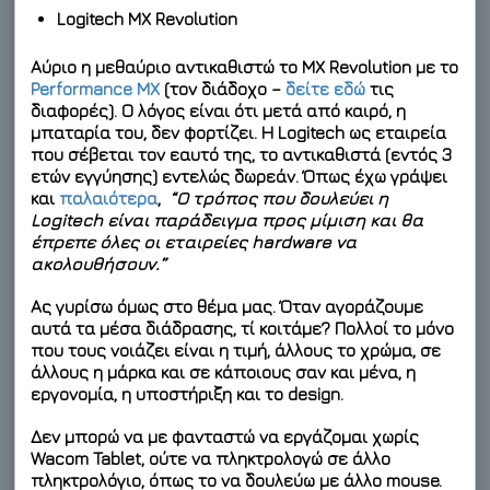
Logitech MX Revolution
Αύριο η μεθαύριο αντικαθιστώ το MX Revolution με το
Performance MX
(τον διάδοχο –
δείτε εδώ
τις
διαφορές). Ο λόγος είναι ότι μετά από καιρό, η
μπαταρία του, δεν φορτίζει. Η Logitech ως εταιρεία
που σέβεται τον εαυτό της, το αντικαθιστά (εντός 3
ετών εγγύησης) εντελώς δωρεάν. Όπως έχω γράψει
και
παλαιότερα
,
“Ο τρόπος που δουλεύει η
Logitech είναι παράδειγμα προς μίμιση και θα
έπρεπε όλες οι εταιρείες hardware να
ακολουθήσουν.”
Ας γυρίσω όμως στο θέμα μας. Όταν αγοράζουμε
αυτά τα μέσα διάδρασης, τί κοιτάμε? Πολλοί το μόνο
που τους νοιάζει είναι η τιμή, άλλους το χρώμα, σε
άλλους η μάρκα και σε κάποιους σαν και μένα, η
εργονομία, η υποστήριξη και το design.
Δεν μπορώ να με φανταστώ να εργάζομαι χωρίς
Wacom Tablet, ούτε να πληκτρολογώ σε άλλο
πληκτρολόγιο, όπως το να δουλεύω με άλλο mouse.