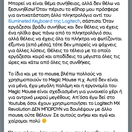
Μπορεί να είναι θέμα συνήθειας, αλλά δεν θέλω να
ξεσυνηθίσω! Όταν πέρισυ το eShop μου πρόσφερε
για αντικατάσταση άλλο πληκτρολόγιο αντί του
Illuminated Keyboard της Logitech
, σάστισα. Όταν
εργάζεσαι βράδυ συνήθως και
δεν θέλεις
να έχεις
ένα ηλίθιο φως πάνω από το πληκτρολόγιό σου,
αλλά θέλεις να έχεις όλα τα πλήκτρα να φωτίζονται
έξυπνα (από μέσα), τότε δεν μπορείς να ψάχνεις
για άλλες λύσεις. Θέλεις το τέλειο με το οποίο
εργάζεσαι καιρό και αποδίδεις τα μέγιστα όλες τις
ώρες και κάτω από όλες τις συνθήκες.
Το ίδιο και με το mouse, βλέπω πολλούς να
χρησιμοποιούν το Magic Mouse π.χ. Αυτό δεν είναι
για μένα, έχω μεγάλη παλάμη και η εργονομία του
Magic Mouse είναι σχεδιασμένη για γυναικείο χέρι ή
για αντρικό μικρού μεγέθους. Απ’όσα έγω δεί στο
Youtube, όσοι έχουν χρησιμοποιήσει το Logitech MX
Revolution ΔΕΝ ΜΠΟΡΟΥΝ να δουλέψουν με άλλο
mouse, ούτε θέλουν. Σε αυτούς ανήκω και εγώ και
χαίρομαι πολύ