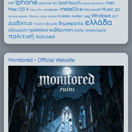
iphone
ipod touch
mac
IMF
iphone 3G
lewis hamilton
metallica
Mac OS X
Music
pc
mclaren
Microsoft
Mac Pro
Windows
troktiko
twitter
vag
screensaver
Steve Jobs
tellas
ΔΝΤ
ελλάδα
Διαδίκτυο
δημοκρατία
βουλή
ΠΑ.ΣΟ.Κ
ηράκλειο
κυβέρνηση
οικονομία
εξέγερση
λαός
πολιτική
πολιτικοί
Monitored – Official Website