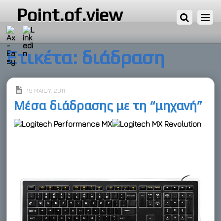
Point.of.view
Ετικέτα:
διάδραση
19 ΜΑΪ́ΟΥ, 2011
Μέσα διάδρασης με τη “μηχανή”