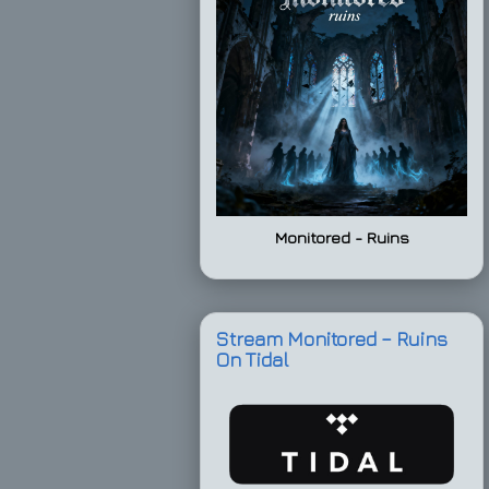
Monitored - Ruins
Stream Monitored – Ruins
On Tidal