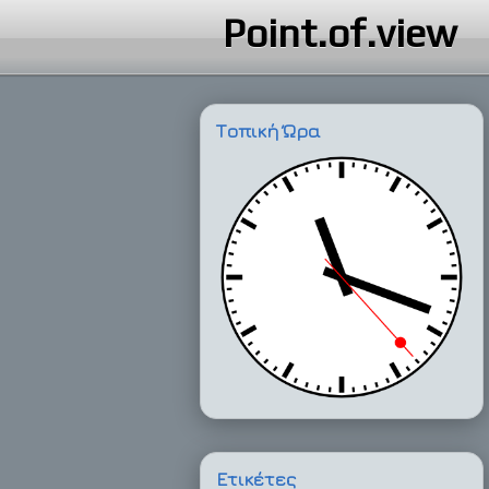
Point.of.view
Τοπική Ώρα
Ετικέτες