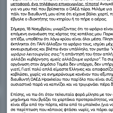
μεταφορά, ένα τηλέφωνο επικοινωνίας, τίποτα!
Αναγκά
για να μου πεί που βρίσκεται ο ΟΑΕΔ τώρα. Μιλάμε γι
πάλι τον διευθυντή, μου είπε ότι είχανε βάλει χαρτί, 
έβγαλε ο ιδιοκτήτης του κτηρίου ή το πήρε ο αέρας.
Σήμερα,
18 Νοεμβρίου
, γνωρίζοντας ότι το ωράριο είνα
επόμενη ανανέωση της κάρτας της κοπέλας μου. Παρκ
απ’έξω, υποθέτω ότι λόγω κρύου είναι όλοι μέσα. Πλ
έκπληκτοι ότι ΠΑΛΙ άλλαξαν το ωράριο τους, ισχύει
μέχ
εκνευρισμένος και βλέπω έναν υπάλληλο, τον ρωτάω
“
ωράριο λειτουργίας σας;”
η απάντησή του ήταν απλή 
αλλάζει κυβέρνηση, εμείς αλλάζουμε ωράριο”
. Τα σ
οργάνωση στον Δημόσιο Τομέα δεν υπάρχει, δεν υπήρχ
γιατί; Γιατί πολύ απλά είμαστε Έλληνες και αποφασίζ
καβλώσει, χωρίς να ενημερώνουμε κανέναν που εξυπη
διευθυντή ΟΑΕΔ Ηρακλείου που παρ’όλο που είναι συζη
ουσιαστικό παρά να καπνίζει και να τριγυρνάει πέρα δ
Επίσης, να πω ότι όταν τελευταία φορά μίλησα με τον 
μηχάνημα που βγάζει τα χαρτάκια προτεραιότητας, να
είναι έξω από την πόρτα, κάτω από το μπαλκόνι (για να
σε περίπτωση που κάποιος φτάσει νωρίς, να πάρει α