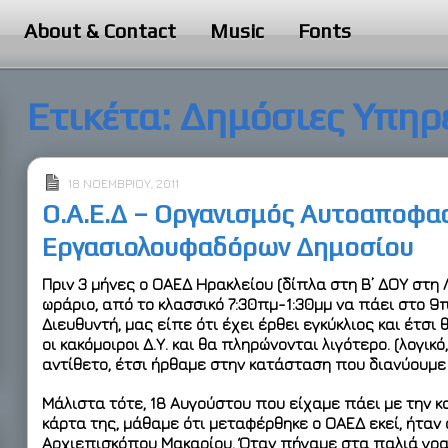
About & Contact
Music
Fonts
Ετικέτα:
Δημόσιες Υπηρ
18 ΝΟΕΜΒΡΊΟΥ, 2011
Ο.Α.Ε.Δ – Οργανισμός Αυτοαποφα
Εργασιολουφαδόρων Δημοσίου
Πριν 3 μήνες ο
ΟΑΕΔ Ηρακλείου
(δίπλα στη Β’ ΔΟΥ στη
ωράριο, από το κλασσικό
7:30πμ-1:30μμ
να πάει στο
9π
Διευθυντή, μας είπε ότι έχει έρθει εγκύκλιος και έτσ
οι κακόμοιροι Δ.Υ. και θα πληρώνονται λιγότερο. (λογικό
αντίθετο, έτσι ήρθαμε στην κατάσταση που διανύουμε 
Μάλιστα τότε,
18 Αυγούστου
που είχαμε πάει με την κ
κάρτα της, μάθαμε ότι μεταφέρθηκε ο ΟΑΕΔ εκεί, ήταν 
Αρχιεπισκόπου Μακαρίου
. Όταν πήγαμε στα παλιά γρ