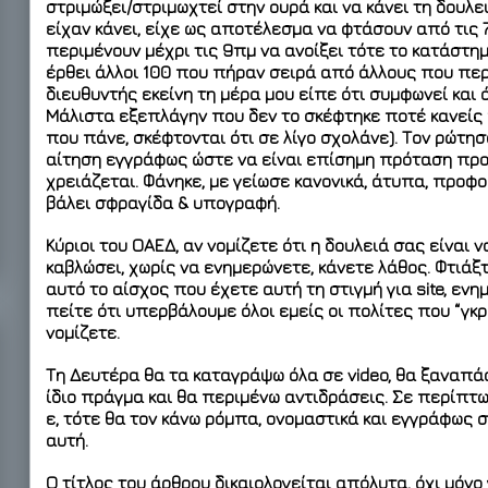
στριμώξει/στριμωχτεί στην ουρά και να κάνει τη δουλε
είχαν κάνει, είχε ως αποτέλεσμα να φτάσουν από τις 
περιμένουν μέχρι τις 9πμ να ανοίξει τότε το κατάστη
έρθει άλλοι 100 που πήραν σειρά από άλλους που περί
διευθυντής εκείνη τη μέρα μου είπε ότι συμφωνεί και ό
Μάλιστα εξεπλάγην που δεν το σκέφτηκε ποτέ κανείς π
που πάνε, σκέφτονται ότι σε λίγο σχολάνε). Τον ρώτησ
αίτηση εγγράφως ώστε να είναι επίσημη πρόταση προς
χρειάζεται. Φάνηκε, με γείωσε κανονικά, άτυπα, προφο
βάλει σφραγίδα & υπογραφή.
Κύριοι του ΟΑΕΔ, αν νομίζετε ότι η δουλειά σας είναι
καβλώσει, χωρίς να ενημερώνετε, κάνετε λάθος. Φτιάξτ
αυτό το αίσχος που έχετε αυτή τη στιγμή για site, εν
πείτε ότι υπερβάλουμε όλοι εμείς οι πολίτες που “γκ
νομίζετε.
Τη Δευτέρα θα τα καταγράψω όλα σε video, θα ξαναπάω
ίδιο πράγμα και θα περιμένω αντιδράσεις. Σε περίπτω
ε, τότε θα τον κάνω ρόμπα, ονομαστικά και εγγράφως στ
αυτή.
Ο τίτλος του άρθρου δικαιολογείται απόλυτα, όχι μόνο