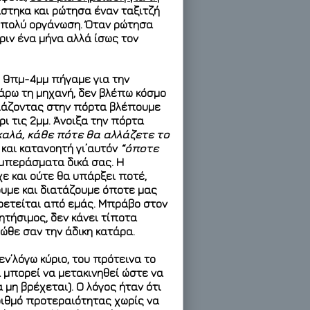
στηκα και ρώτησα έναν ταξιτζή
α πολύ οργάνωση. Όταν ρώτησα
πριν ένα μήνα αλλά ίσως τον
ι
9πμ-4μμ
πήγαμε για την
άρω τη μηχανή, δεν βλέπω κόσμο
ησιάζοντας στην πόρτα βλέπουμε
ρι τις 2μμ
. Άνοιξα την πόρτα
καλά, κάθε πότε θα αλλάζετε το
και κατανοητή γι’αυτόν
“όποτε
υμπεράσματα δικά σας. Η
ε και ούτε θα υπάρξει ποτέ,
ουμε και διατάζουμε όποτε μας
ρετείται από εμάς. Μπράβο στον
τήσιμος, δεν κάνει τίποτα
ώθε σαν την άδικη κατάρα.
εν’λόγω κύριο, του πρότεινα το
 μπορεί να μετακινηθεί ώστε να
 μη βρέχεται). Ο λόγος ήταν ότι
ριθμό προτεραιότητας χωρίς να