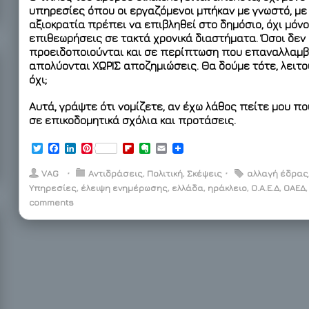
υπηρεσίες όπου οι εργαζόμενοι μπήκαν με γνωστό, με
αξιοκρατία πρέπει να επιβληθεί στο δημόσιο, όχι μόνο
επιθεωρήσεις σε τακτά χρονικά διαστήματα. Όσοι δεν 
προειδοποιούνται και σε περίπτωση που επαναλλαμβά
απολύονται ΧΩΡΙΣ αποζημιώσεις. Θα δούμε τότε, λειτο
όχι;
Αυτά, γράψτε ότι νομίζετε, αν έχω λάθος πείτε μου που 
σε επικοδομητικά σχόλια και προτάσεις.
T
F
L
P
F
E
E
w
a
i
i
l
v
m
i
c
n
n
i
e
a
VAG
⋅
Αντιδράσεις
,
Πολιτική
,
Σκέψεις
⋅
αλλαγή έδρας
t
e
k
t
p
r
i
Υπηρεσίες
,
έλειψη ενημέρωσης
,
ελλάδα
,
ηράκλειο
,
Ο.Α.Ε.Δ
,
ΟΑΕΔ
t
b
e
e
b
n
l
comments
e
o
d
r
o
o
r
o
I
e
a
t
k
n
s
r
e
t
d