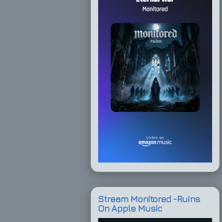
Stream Monitored -Ruins
On Apple Music