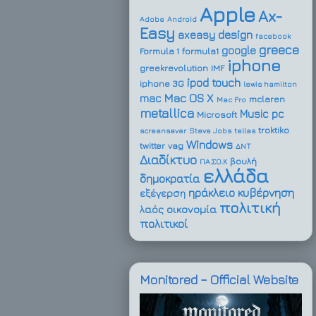
Apple
Ax-
Adobe
Android
Easy
design
axeasy
facebook
greece
google
Formula 1
formula1
iphone
greekrevolution
IMF
ipod touch
iphone 3G
lewis hamilton
Mac OS X
mac
mclaren
Mac Pro
metallica
Music
pc
Microsoft
troktiko
screensaver
Steve Jobs
tellas
Windows
twitter
vag
ΔΝΤ
Διαδίκτυο
βουλή
ΠΑ.ΣΟ.Κ
ελλάδα
δημοκρατία
ηράκλειο
κυβέρνηση
εξέγερση
πολιτική
οικονομία
λαός
πολιτικοί
Monitored – Official Website