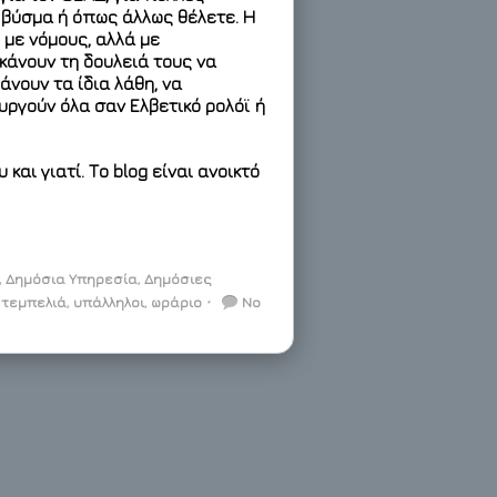
 βύσμα ή όπως άλλως θέλετε. Η
 με νόμους, αλλά με
κάνουν τη δουλειά τους να
νουν τα ίδια λάθη, να
υργούν όλα σαν Ελβετικό ρολόϊ ή
και γιατί. Το blog είναι ανοικτό
,
Δημόσια Υπηρεσία
,
Δημόσιες
,
τεμπελιά
,
υπάλληλοι
,
ωράριο
⋅
No