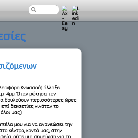
εσίες
σιζόμενων
Λεωφόρο Κνωσσού
) άλλαξε
μ-4μμ
. Όταν ρώτησα τον
ι θα δουλεύουν περισσότερες ώρες
, επί δεκαετίες γινόταν το
όλοι μας)
οπέλα μου για να ανανεώσει την
στο κέντρο, κοντά μας, στην
αφεία,
ούτε μια σημείωση για τη