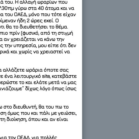
ιά του
. Η αλλαγή ωραρίων που
7:30πμ γύρω στα 40 άτομα και να
μα του ΟΑΕΔ, μόνο που τότε είχαν
μεναν ήδη 2 ώρες εκεί. Ο
τι θα το διευθετήσει το θέμα.
ιο πρίν (φυσικό, από τη στιγμή
α αν χρειάζεται να κάνω την
 την υπηρεσία, μου είπε ότι δεν
ρικά και χωρίς να χρειαστεί να
 να αλλάζετε ωράρια όποτε σας
ε ένα λειτουργικό site, κατεβάστε
ημερώστε το και ελάτε μετά να μας
ρινιάζουμε” δίχως λόγο όπως ίσως
 στο διευθυντή, θα του πω το
ση όμως που και πάλι με γειώσει,
η διοίκηση, όπου και αν είναι
 για τον ΟΕΑΔ, για πολλές