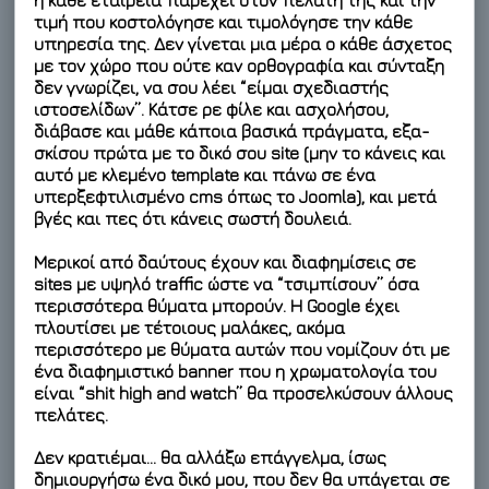
η κάθε εταιρεία παρέχει στον πελάτη της και την
τιμή που κοστολόγησε και τιμολόγησε την κάθε
υπηρεσία της. Δεν γίνεται μια μέρα ο κάθε άσχετος
με τον χώρο που ούτε καν ορθογραφία και σύνταξη
δεν γνωρίζει, να σου λέει “είμαι σχεδιαστής
ιστοσελίδων”. Κάτσε ρε φίλε και ασχολήσου,
διάβασε και μάθε κάποια βασικά πράγματα, εξα-
σκίσου πρώτα με το δικό σου site (μην το κάνεις και
αυτό με κλεμένο template και πάνω σε ένα
υπερξεφτιλισμένο cms όπως το Joomla), και μετά
βγές και πες ότι κάνεις σωστή δουλειά.
Μερικοί από δαύτους έχουν και διαφημίσεις σε
sites με υψηλό traffic ώστε να “τσιμπίσουν” όσα
περισσότερα θύματα μπορούν. Η Google έχει
πλουτίσει με τέτοιους μαλάκες, ακόμα
περισσότερο με θύματα αυτών που νομίζουν ότι με
ένα διαφημιστικό banner που η χρωματολογία του
είναι “shit high and watch” θα προσελκύσουν άλλους
πελάτες.
Δεν κρατιέμαι… θα αλλάξω επάγγελμα, ίσως
δημιουργήσω ένα δικό μου, που δεν θα υπάγεται σε