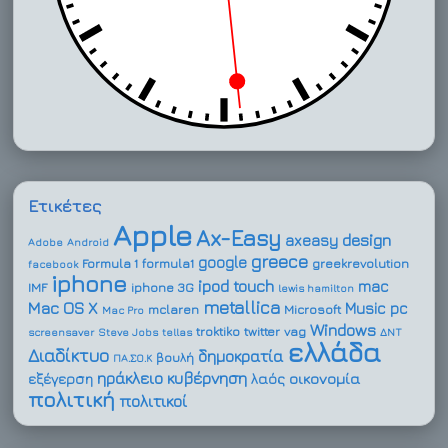
Ετικέτες
Apple
Ax-Easy
design
axeasy
Adobe
Android
greece
google
Formula 1
formula1
greekrevolution
facebook
iphone
ipod touch
mac
IMF
iphone 3G
lewis hamilton
metallica
Mac OS X
Music
pc
mclaren
Microsoft
Mac Pro
Windows
troktiko
twitter
vag
screensaver
Steve Jobs
tellas
ΔΝΤ
ελλάδα
Διαδίκτυο
δημοκρατία
βουλή
ΠΑ.ΣΟ.Κ
ηράκλειο
κυβέρνηση
οικονομία
εξέγερση
λαός
πολιτική
πολιτικοί