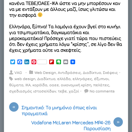
κανένα ΤΕΒΕ/ΟΑΕΕ-IKA ώστε να μην μπορέσουν καν
να με εντάξουν με άλλους μαζί, ίσως γλιτώσω και
την εισφορά
Ελληνάρα, ξύπνα! Τα λαμόγια έχουν βγεί στο κυνήγι
για τσιμπιματάκια, δαγκωματάκια και
μεροκαματάκια! Πρόσεχε γιατί τώρα που πιστεύεις
ότι δεν έχεις χρήματα λόγω “κρίσης”, σε λίγο δεν θα
έχεις χρήματα ούτε να σκεφτείς.
T
F
L
P
F
E
E
w
a
i
i
l
v
m
i
c
n
n
i
e
a
VAG
⋅
Web Design
,
Αντιδράσεις
,
Διαδίκτυο
,
Σκέψεις
⋅
t
e
k
t
p
r
i
web design
,
Διαδίκτυο
,
ελλάδα
,
ελληνάρες
,
έξυπνοι
,
t
b
e
e
b
n
l
θύματα
e
o
,
ΙΚΑ
d
,
κορόϊδα
r
,
οαεε
o
,
οικονομική κρίση
o
,
πελάτες
,
r
o
I
e
a
t
σχεδιασμός ιστοσελίδων
,
τεβε
,
χαζοί
⋅
No comments
k
n
s
r
e
t
d
«
Σημαντικό: Το μνημόνιο όπως είναι
πραγματικά
»
Vodafone McLaren Mercedes MP4-26
Παρουσίαση