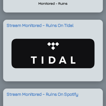
Monitored - Ruins
Stream Monitored – Ruins On Tidal
Stream Monitored – Ruins On Spotify