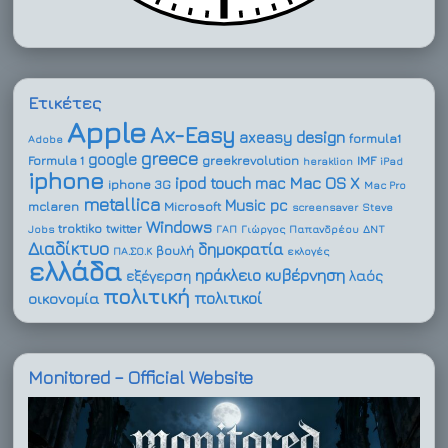
Ετικέτες
Apple
Ax-Easy
design
axeasy
formula1
Adobe
greece
google
Formula 1
greekrevolution
IMF
heraklion
iPad
iphone
ipod touch
Mac OS X
mac
iphone 3G
Mac Pro
metallica
Music
pc
mclaren
Microsoft
screensaver
Steve
Windows
troktiko
twitter
Jobs
ΓΑΠ
Γιώργος Παπανδρέου
ΔΝΤ
Διαδίκτυο
δημοκρατία
βουλή
ΠΑ.ΣΟ.Κ
εκλογές
ελλάδα
ηράκλειο
κυβέρνηση
εξέγερση
λαός
πολιτική
πολιτικοί
οικονομία
Monitored – Official Website