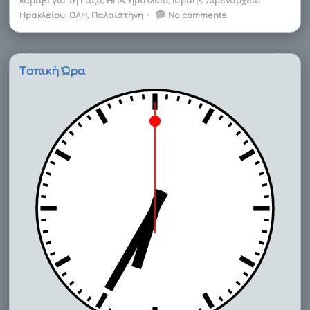
καράβι για τη Γάζα
,
ΗΠΑ
,
ηράκλειο
,
Ισραήλ
,
Λιμεναρχείο
k
n
s
r
e
Ηρακλείου
,
ΟΛΗ
,
Παλαιστήνη
⋅
No comments
t
d
Τοπική Ώρα