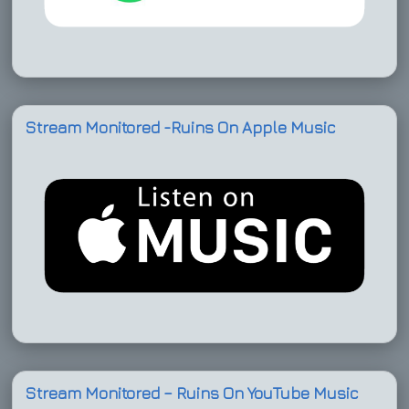
Stream Monitored -Ruins On Apple Music
Stream Monitored – Ruins On YouTube Music