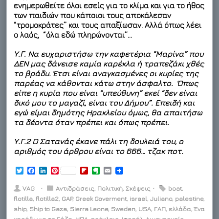
ενημερωθείτε όλοι εσείς για το κλίμα και για το ήθος
των παιδιών που κάποιοι τους αποκάλεσαν
“τρομοκράτες” και τους απαξίωσαν. Αλλά όπως λέει
ο λαός, “όλα εδώ πληρώνονται”…
Υ.Γ. Να ευχαριστήσω την καφετέρια “Μαρίνα” που
ΔΕΝ μας δάνεισε καμία καρέκλα ή τραπεζάκι χθές
το βράδυ. Έτσι είναι αναγκασμένες οι κυρίες της
παρέας να κάθονται κάτω στην άσφαλτο. Όπως
είπε η κυρία που είναι “υπεύθυνη” εκεί “δεν είναι
δικό μου το μαγαζί, είναι του Δήμου”. Επειδή και
εγώ είμαι δημότης Ηρακλείου όμως, θα απαιτήσω
τα δέοντα όταν πρέπει και όπως πρέπει.
Υ.Γ.2 Ο Σατανάς έκανε πάλι τη δουλειά του, ο
αριθμός του άρθρου είναι το 666… τζακ ποτ.
T
F
L
P
F
E
E
w
a
i
i
l
v
m
i
c
n
n
i
e
a
VAG
⋅
Αντιδράσεις
,
Πολιτική
,
Σκέψεις
⋅
boat
,
t
e
k
t
p
r
i
flotilla
,
flotilla2
,
GAP
,
Greek Goverment
,
israel
,
Juliano
,
palestine
,
t
b
e
e
b
n
l
ship
e
,
Ship to Gaza
o
d
r
,
Sierra Leone
o
o
,
Sweden
,
USA
,
ΓΑΠ
,
ελλάδα
,
Ένα
r
o
I
e
a
t