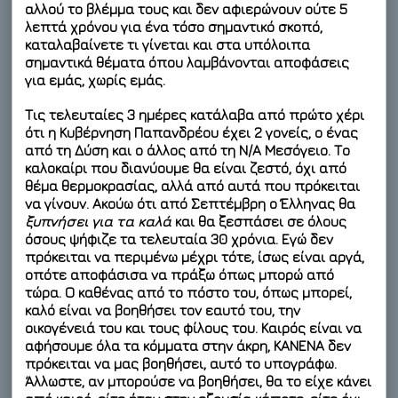
αλλού το βλέμμα τους και δεν αφιερώνουν ούτε 5
λεπτά χρόνου για ένα τόσο σημαντικό σκοπό,
καταλαβαίνετε τι γίνεται και στα υπόλοιπα
σημαντικά θέματα όπου λαμβάνονται αποφάσεις
για εμάς, χωρίς εμάς.
Τις τελευταίες 3 ημέρες κατάλαβα από πρώτο χέρι
ότι η Κυβέρνηση Παπανδρέου έχει 2 γονείς, ο ένας
από τη Δύση και ο άλλος από τη Ν/Α Μεσόγειο. Το
καλοκαίρι που διανύουμε θα είναι ζεστό, όχι από
θέμα θερμοκρασίας, αλλά από αυτά που πρόκειται
να γίνουν. Ακούω ότι από Σεπτέμβρη ο Έλληνας θα
ξυπνήσει για τα καλά
και θα ξεσπάσει σε όλους
όσους ψήφιζε τα τελευταία 30 χρόνια. Εγώ δεν
πρόκειται να περιμένω μέχρι τότε,
ίσως είναι αργά
,
οπότε αποφάσισα να πράξω όπως μπορώ από
τώρα. Ο καθένας από το πόστο του, όπως μπορεί,
καλό είναι να βοηθήσει τον εαυτό του, την
οικογένειά του και τους φίλους του. Καιρός είναι να
αφήσουμε όλα τα κόμματα στην άκρη, ΚΑΝΕΝΑ δεν
πρόκειται να μας βοηθήσει, αυτό το υπογράφω.
Άλλωστε, αν μπορούσε να βοηθήσει, θα το είχε κάνει