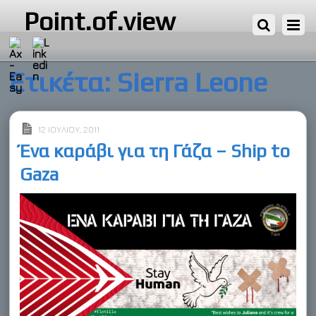
Point.of.view
Ετικέτα:
Sierra Leone
12 ΙΟΥΛΊΟΥ, 2011
Ένα καράβι για τη Γάζα – Ship to
Gaza