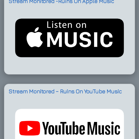
Stream Monitored -Ruins On Apple Music
Stream Monitored – Ruins On YouTube Music