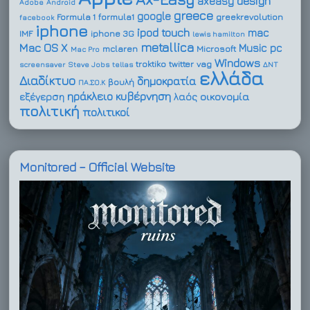
design
axeasy
Adobe
Android
greece
google
Formula 1
formula1
greekrevolution
facebook
iphone
ipod touch
mac
IMF
iphone 3G
lewis hamilton
metallica
Mac OS X
Music
pc
mclaren
Microsoft
Mac Pro
Windows
troktiko
twitter
vag
screensaver
Steve Jobs
tellas
ΔΝΤ
ελλάδα
Διαδίκτυο
δημοκρατία
βουλή
ΠΑ.ΣΟ.Κ
ηράκλειο
κυβέρνηση
οικονομία
εξέγερση
λαός
πολιτική
πολιτικοί
Monitored – Official Website