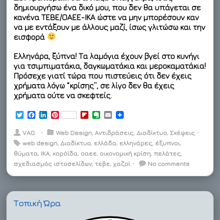
δημιουργήσω ένα δικό μου, που δεν θα υπάγεται σε
κανένα ΤΕΒΕ/ΟΑΕΕ-IKA ώστε να μην μπορέσουν καν
να με εντάξουν με άλλους μαζί, ίσως γλιτώσω και την
εισφορά
Ελληνάρα, ξύπνα! Τα λαμόγια έχουν βγεί στο κυνήγι
για τσιμπιματάκια, δαγκωματάκια και μεροκαματάκια!
Πρόσεχε γιατί τώρα που πιστεύεις ότι δεν έχεις
χρήματα λόγω “κρίσης”, σε λίγο δεν θα έχεις
χρήματα ούτε να σκεφτείς.
T
F
L
P
F
E
E
w
a
i
i
l
v
m
i
c
n
n
i
e
a
VAG
⋅
Web Design
,
Αντιδράσεις
,
Διαδίκτυο
,
Σκέψεις
⋅
t
e
k
t
p
r
i
web design
,
Διαδίκτυο
,
ελλάδα
,
ελληνάρες
,
έξυπνοι
,
t
b
e
e
b
n
l
θύματα
e
o
,
ΙΚΑ
d
,
κορόϊδα
r
,
οαεε
o
,
οικονομική κρίση
o
,
πελάτες
,
r
o
I
e
a
t
σχεδιασμός ιστοσελίδων
,
τεβε
,
χαζοί
⋅
No comments
k
n
s
r
e
t
d
Τοπική Ώρα