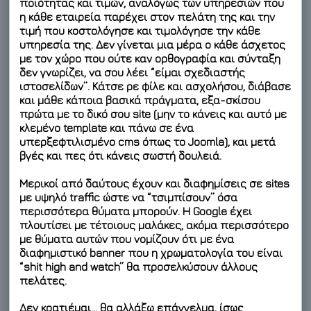
ποιότητας και τιμών, αναλόγως των υπηρεσιών που
η κάθε εταιρεία παρέχει στον πελάτη της και την
τιμή που κοστολόγησε και τιμολόγησε την κάθε
υπηρεσία της. Δεν γίνεται μια μέρα ο κάθε άσχετος
με τον χώρο που ούτε καν ορθογραφία και σύνταξη
δεν γνωρίζει, να σου λέει “είμαι σχεδιαστής
ιστοσελίδων”. Κάτσε ρε φίλε και ασχολήσου, διάβασε
και μάθε κάποια βασικά πράγματα, εξα-σκίσου
πρώτα με το δικό σου site (μην το κάνεις και αυτό με
κλεμένο template και πάνω σε ένα
υπερξεφτιλισμένο cms όπως το Joomla), και μετά
βγές και πες ότι κάνεις σωστή δουλειά.
Μερικοί από δαύτους έχουν και διαφημίσεις σε sites
με υψηλό traffic ώστε να “τσιμπίσουν” όσα
περισσότερα θύματα μπορούν. Η Google έχει
πλουτίσει με τέτοιους μαλάκες, ακόμα περισσότερο
με θύματα αυτών που νομίζουν ότι με ένα
διαφημιστικό banner που η χρωματολογία του είναι
“shit high and watch” θα προσελκύσουν άλλους
πελάτες.
Δεν κρατιέμαι… θα αλλάξω επάγγελμα, ίσως