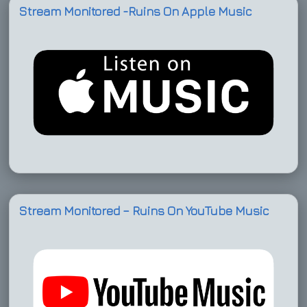
Stream Monitored -Ruins On Apple Music
Stream Monitored – Ruins On YouTube Music