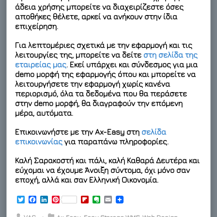
άδεια χρήσης μπορείτε να διαχειρίζεστε όσες
αποθήκες θέλετε, αρκεί να ανήκουν στην ίδια
επιχείρηση.
Για λεπτομέριες σχετικά με την εφαρμογή και τις
λειτουργίες της, μπορείτε να δείτε
στη σελίδα της
εταιρείας μας
. Εκεί υπάρχει και σύνδεσμος για μια
demo μορφή της εφαρμογής όπου και μπορείτε να
λειτουργήσετε την εφαρμογή χωρίς κανένα
περιορισμό, όλα τα δεδομένα που θα περάσετε
στην demo μορφή, θα διαγραφούν την επόμενη
μέρα, αυτόματα.
Επικοινωνήστε με την Ax-Easy στη
σελίδα
επικοινωνίας
για παραπάνω πληροφορίες.
Καλή Σαρακοστή και πάλι, καλή Καθαρά Δευτέρα και
εύχομαι να έχουμε Άνοιξη σύντομα, όχι μόνο σαν
εποχή, αλλά και σαν Ελληνική Οικονομία.
T
F
L
P
F
E
E
w
a
i
i
l
v
m
i
c
n
n
i
e
a