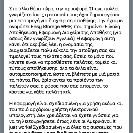
Στο άλλο θέμα τώρα, την προσφορά. Όπως πολλοί
γνωρίζετε ίσως, η εταιρεία μας έχει δημιουργήσει
μια εφαρμογή για διαχείριση αποθήκης. Την έχουμε
ονομάσει Easy Storage WMS, που σημαίνει: Εύκολη
Αποθήκευση, Εφαρμογή Διαχείρισης Αποθήκης (για
όσους δεν γνωρίζουν Αγγλικά). Η εφαρμογή αυτή
κάνει ότι ακριβώς λέει η ονομασία της.
Διαχειρίζεται πολύ εύκολα την αποθήκη σας και
τιμολογεί τους πελάτες σας. Εσείς το μόνο που
κάνετε είναι να προσθέσετε πελάτες, τομείς και
τύπους αποθήκευσης, όλα τα άλλα είναι
αυτοματοποιημένα ώστε να βλέπετε με μιά ματιά
τα πάντα. Που βρίσκονται τα προϊόντα των
πελατών σας, ο χώρος που σας απομένει, το
κόστος για κάθε πελάτη κτλ.
Η εφαρμογή είναι σχεδιασμένη για χρήση ακόμα και
του ποιό αρχάριου χρήστη ηλεκτρονικού
υπολογιστή. Δεν χρειάζεται να έχετε γνώσεις για
να τη λειτουργήσετε, όπως λένε οι Αμερικάνοι, It
just works! Σχεδιασμένη για όλες τις συσκευές που
έχουν σύνδεση με το διαδίκτυο (υπολογιστές