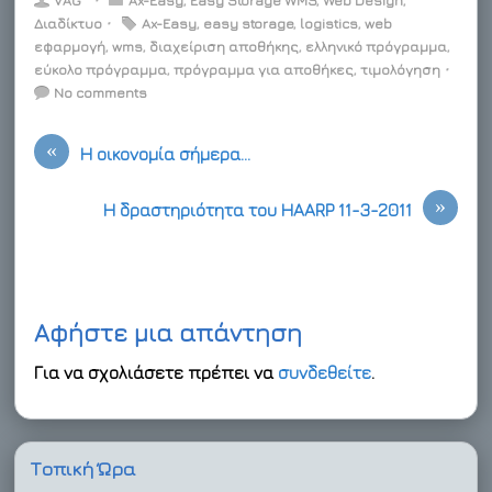
VAG
⋅
Ax-Easy
,
Easy Storage WMS
,
Web Design
,
t
e
k
t
p
r
i
Διαδίκτυο
⋅
Ax-Easy
,
easy storage
,
logistics
,
web
t
b
e
e
b
n
l
εφαρμογή
e
o
,
d
wms
r
,
διαχείριση αποθήκης
o
o
,
ελληνικό πρόγραμμα
,
r
o
I
e
a
t
εύκολο πρόγραμμα
,
πρόγραμμα για αποθήκες
,
τιμολόγηση
⋅
k
n
s
r
e
No comments
t
d
«
Η οικονομία σήμερα…
»
Η δραστηριότητα του HAARP 11-3-2011
Αφήστε μια απάντηση
Για να σχολιάσετε πρέπει να
συνδεθείτε
.
Τοπική Ώρα