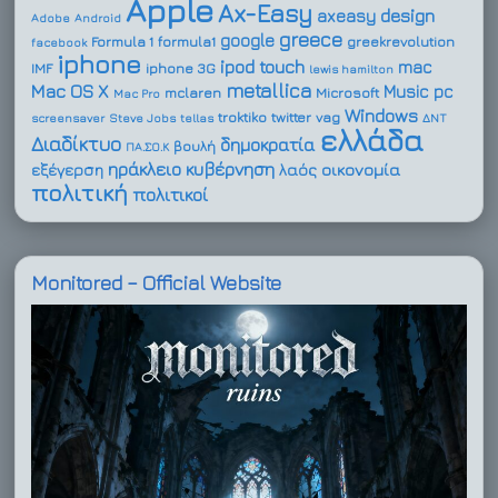
Apple
Ax-Easy
design
axeasy
Adobe
Android
greece
google
Formula 1
formula1
greekrevolution
facebook
iphone
ipod touch
mac
IMF
iphone 3G
lewis hamilton
metallica
Mac OS X
Music
pc
mclaren
Microsoft
Mac Pro
Windows
troktiko
twitter
vag
screensaver
Steve Jobs
tellas
ΔΝΤ
ελλάδα
Διαδίκτυο
δημοκρατία
βουλή
ΠΑ.ΣΟ.Κ
ηράκλειο
κυβέρνηση
οικονομία
εξέγερση
λαός
πολιτική
πολιτικοί
Monitored – Official Website