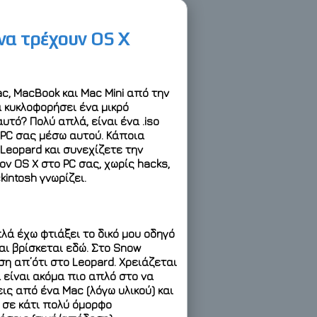
 να τρέχουν OS X
ac, MacBook και Mac Mini από την
 κυκλοφορήσει ένα μικρό
 αυτό? Πολύ απλά, είναι ένα .iso
 PC σας μέσω αυτού. Κάποια
 Leopard και συνεχίζετε την
ν OS X στο PC σας, χωρίς hacks,
intosh γνωρίζει.
λά έχω φτιάξει το δικό μου οδηγό
ι βρίσκεται εδώ. Στο Snow
ση απ’ότι στο Leopard. Χρειάζεται
 είναι ακόμα πιο απλό στο να
ις από ένα Mac (λόγω υλικού) και
 σε κάτι πολύ όμορφο