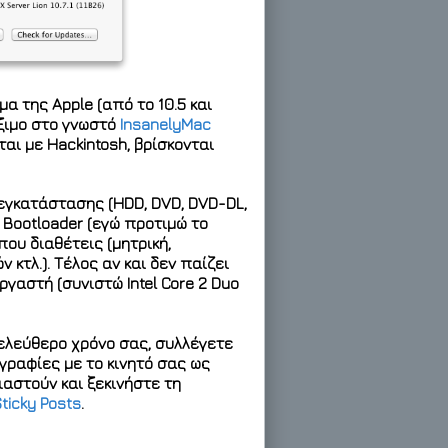
α της Apple (από το 10.5 και
ξιμο στο γνωστό
InsanelyMac
αι με Hackintosh, βρίσκονται
 εγκατάστασης (HDD, DVD, DVD-DL,
 Bootloader (εγώ προτιμώ το
ου διαθέτεις (μητρική,
κτλ.). Τέλος αν και δεν παίζει
ργαστή (συνιστώ Intel Core 2 Duo
ελεύθερο χρόνο σας, συλλέγετε
γραφίες με το κινητό σας ως
αστούν και ξεκινήστε τη
ticky Posts
.