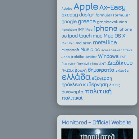
Apple
Ax-Easy
Adobe
design
axeasy
formula1
Formula 1
greece
google
greekrevolution
iphone
IMF
iphone
heraklion
iPad
ipod touch
Mac OS X
mac
3G
metallica
mclaren
Mac Pro
Music
pc
Microsoft
screensaver
Steve
Windows
troktiko
twitter
Jobs
ΓΑΠ
Διαδίκτυο
Γιώργος Παπανδρέου
ΔΝΤ
δημοκρατία
βουλή
ΠΑ.ΣΟ.Κ
εκλογές
ελλάδα
εξέγερση
ηράκλειο
κυβέρνηση
λαός
πολιτική
οικονομία
πολιτικοί
Monitored – Official Website