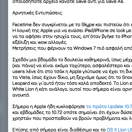
οποιοδήποτε αρχείο κάνατε Save αντί για Save As.
Αρνητικές Εντυπώσεις:
Facetime
δεν συγκρίνεται με το Skype και πιστεύω ότι
Η λογική της Apple για να ενώσει iPad/iPhone σε look με
να τα αφήσει στην ησυχία τους, απ’όταν βγήκε το iPho
εξέλιξη και wow αλλαγές.
Μετρήσεις που φέρνουν τα Windows 7 πιό ασφαλή από τ
Σχεδόν μια βδομάδα το δουλεύω καθημερινά, ίσως μέχρι
(και πάνω) να είναι ακόμα ταχύτερο, ασφαλέστερο και
users λένε ότι στο τσάκ η Apple γλύτωσε να έχει τη δι
τα Vista, ίσως έχουν δίκιο, μη ξεχνάμε όμως ότι το Sno
Leopard και γι’αυτό ήταν τόσο καλά αποδεκτό. Το Lion 
White Lion ή κάτι ανάλογο, αυτοί που σήμερα είναι αρνη
ανοικτό.
Σήμερα η Apple ήδη κυκλοφόρησε
το πρώτο Update 10.7.
και εβδομάδες το 10.7.2 οπότε σημαίνει ότι έχουν δώσ
χρηστών που προσπαθούν να βρούν προβλήματα και λύσ
Επίσης από σήμερα είναι διαθέσιμο και το
OS X Lion U