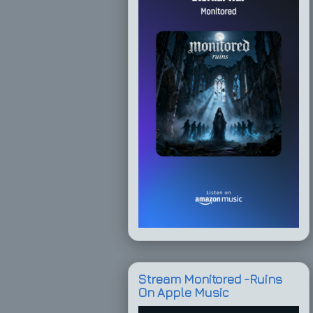
Stream Monitored -Ruins
On Apple Music