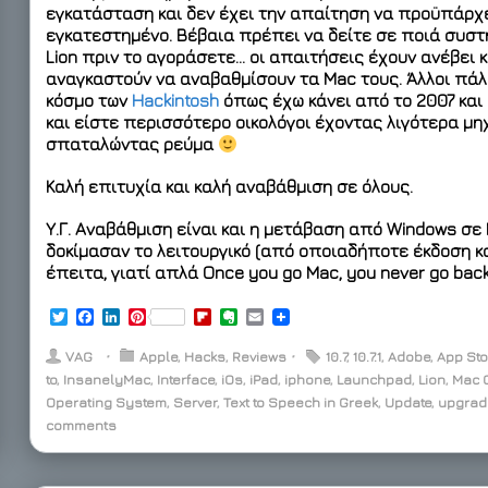
εγκατάσταση και δεν έχει την απαίτηση να προϋπάρχε
εγκατεστημένο. Βέβαια πρέπει να δείτε σε ποιά συστ
Lion πριν το αγοράσετε… οι απαιτήσεις έχουν ανέβει 
αναγκαστούν να αναβαθμίσουν τα Mac τους. Άλλοι πάλ
κόσμο των
Hackintosh
όπως έχω κάνει από το 2007 και
και είστε περισσότερο οικολόγοι έχοντας λιγότερα μ
σπαταλώντας ρεύμα
Καλή επιτυχία και καλή αναβάθμιση σε όλους.
Υ.Γ. Αναβάθμιση είναι και η μετάβαση από Windows σε 
δοκίμασαν το λειτουργικό (από οποιαδήποτε έκδοση κα
έπειτα, γιατί απλά Once you go Mac, you never go back
T
F
L
P
F
E
E
w
a
i
i
l
v
m
i
c
n
n
i
e
a
VAG
⋅
Apple
,
Hacks
,
Reviews
⋅
10.7
,
10.7.1
,
Adobe
,
App Sto
t
e
k
t
p
r
i
to
,
InsanelyMac
,
Interface
,
iOs
,
iPad
,
iphone
,
Launchpad
,
Lion
,
Mac 
t
b
e
e
b
n
l
Operating System
e
o
d
r
,
Server
o
,
Text to Speech in Greek
o
,
Update
,
upgrad
r
o
I
e
a
t
comments
k
n
s
r
e
t
d