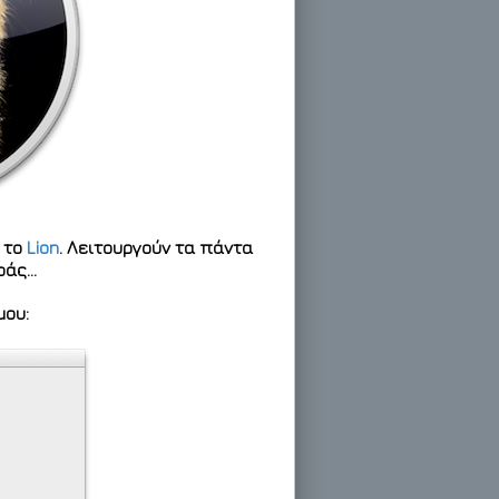
υ το
Lion
. Λειτουργούν τα πάντα
οράς…
μου: