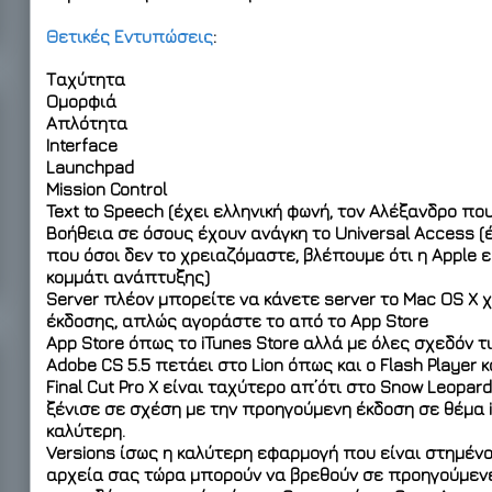
Θετικές Εντυπώσεις
:
Ταχύτητα
Ομορφιά
Απλότητα
Interface
Launchpad
Mission Control
Text to Speech
(έχει ελληνική φωνή, τον Αλέξανδρο πο
Βοήθεια σε όσους έχουν ανάγκη το Universal Access
(
που όσοι δεν το χρειαζόμαστε, βλέπουμε ότι η Apple 
κομμάτι ανάπτυξης)
Server
πλέον μπορείτε να κάνετε server το Mac OS X 
έκδοσης, απλώς αγοράστε το από το App Store
App Store
όπως το iTunes Store αλλά με όλες σχεδόν 
Adobe CS 5.5
πετάει στο Lion όπως και ο Flash Player και
Final Cut Pro X
είναι ταχύτερο απ’ότι στο Snow Leopard
ξένισε σε σχέση με την προηγούμενη έκδοση σε θέμα i
καλύτερη.
Versions
ίσως η καλύτερη εφαρμογή που είναι στημένο 
αρχεία σας τώρα μπορούν να βρεθούν σε προηγούμενε