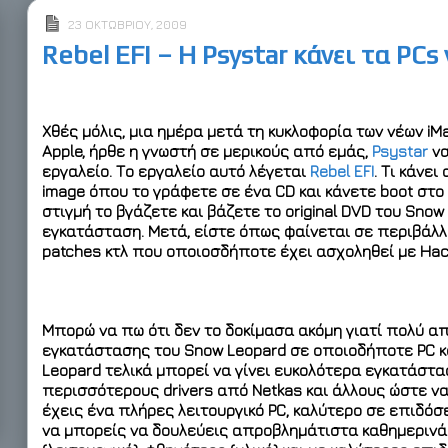
23 ΟΚΤΩΒΡΊΟΥ, 2009
Rebel EFI – Η Psystar κάνει τα PCs
Χθές μόλις, μια ημέρα μετά τη κυκλοφορία των νέων iM
Apple, ήρθε η γνωστή σε μερικούς από εμάς,
Psystar
να
εργαλείο. Το εργαλείο αυτό λέγεται
Rebel EFI
. Τι κάνει
image όπου το γράφετε σε ένα CD και κάνετε boot στο
στιγμή το βγάζετε και βάζετε το original DVD του Snow
εγκατάσταση. Μετά, είστε όπως φαίνεται σε περιβάλλο
patches κτλ που οποιοσδήποτε έχει ασχοληθεί με Hack
Μπορώ να πω ότι δεν το δοκίμασα ακόμη γιατί πολύ απ
εγκατάστασης του Snow Leopard σε οποιοδήποτε PC κα
Leopard τελικά μπορεί να γίνει ευκολότερα εγκατάστα
περισσότερους drivers από Netkas και άλλους ώστε να
έχεις ένα πλήρες λειτουργικό PC, καλύτερο σε επιδόσε
να μπορείς να δουλεύεις απροβλημάτιστα καθημερινά