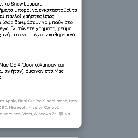
ι το Snow Leopard
ήματα μπορεί να εγκατασταθεί το
και πολλοί χρήστες ίσως
ι ίσως δοκιμάσουν να μπούν στο
 εγώ. Γλυτώνετε χρήματα, ρεύμα
ηχανήματα να τρέχουν καθημερινά
Mac OS X. Όσοι τόλμησαν και
ι αν ήταν), έμειναν στα Mac
.
re
,
Apple
,
Final Cut Pro X
,
hackintosh
,
How
OS X
,
Microsoft
,
Mission Control
,
e
,
Versions
,
Vista
,
Windows 7
⋅
No