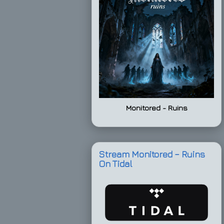
Monitored - Ruins
Stream Monitored – Ruins
On Tidal