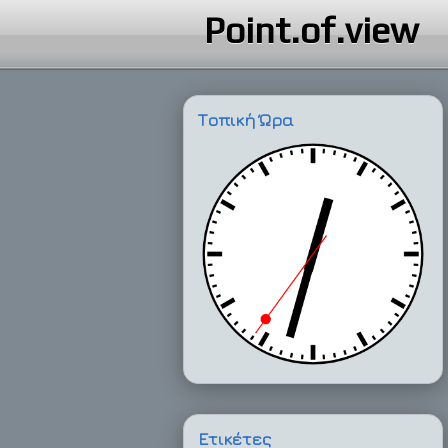
Point.of.view
Τοπική Ώρα
Ετικέτες