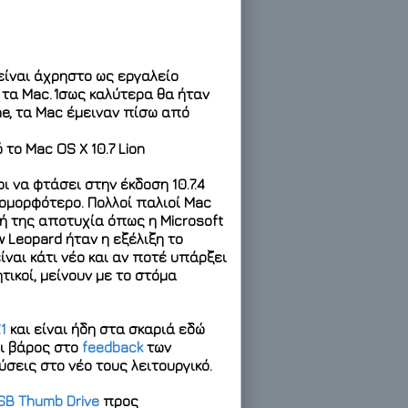
 είναι άχρηστο ως εργαλείο
 τα Mac.
Ίσως καλύτερα θα ήταν
ne, τα Mac έμειναν πίσω από
ο Mac OS X 10.7 Lion
 να φτάσει στην έκδοση 10.7.4
 ομορφότερο. Πολλοί παλιοί Mac
κή της αποτυχία όπως η Microsoft
w Leopard ήταν η εξέλιξη το
είναι κάτι νέο και αν ποτέ υπάρξει
τικοί, μείνουν με το στόμα
1
και είναι ήδη στα σκαριά εδώ
ει βάρος στο
feedback
των
εις στο νέο τους λειτουργικό.
SB Thumb Drive
προς