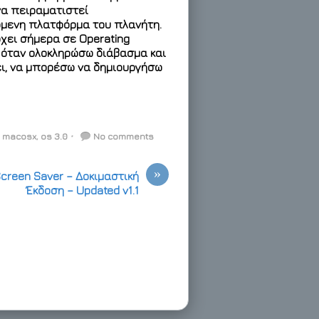
να πειραματιστεί
όμενη πλατφόρμα του πλανήτη.
ρχει σήμερα σε Operating
ω όταν ολοκληρώσω διάβασμα και
ι, να μπορέσω να δημιουργήσω
,
macosx
,
os 3.0
⋅
No comments
»
creen Saver – Δοκιμαστική
Έκδοση – Updated v1.1