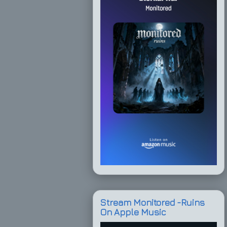
Stream Monitored -Ruins
On Apple Music