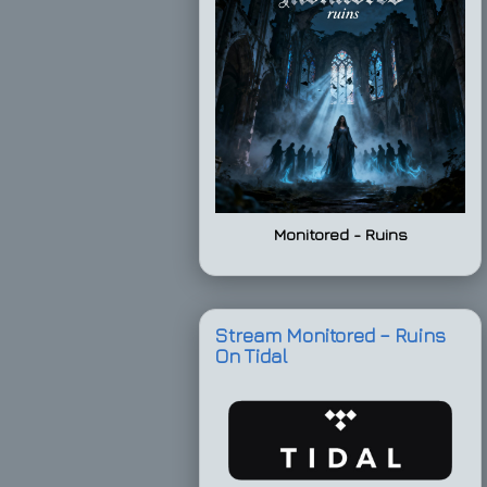
Monitored - Ruins
Stream Monitored – Ruins
On Tidal