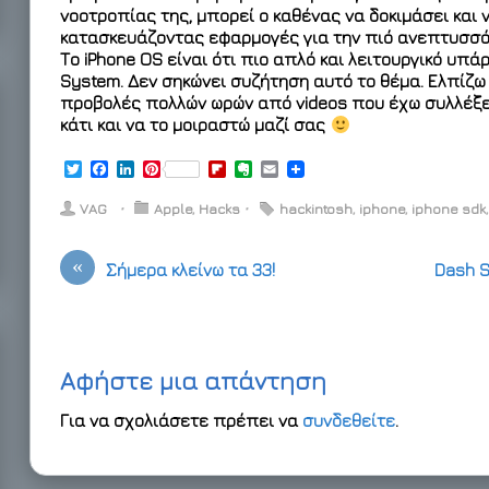
νοοτροπίας της, μπορεί ο καθένας να δοκιμάσει και 
κατασκευάζοντας εφαρμογές για την πιό ανεπτυσσ
Το iPhone OS είναι ότι πιο απλό και λειτουργικό υπά
System. Δεν σηκώνει συζήτηση αυτό το θέμα. Ελπίζ
προβολές πολλών ωρών από videos που έχω συλλέξε
κάτι και να το μοιραστώ μαζί σας
T
F
L
P
F
E
E
w
a
i
i
l
v
m
i
c
n
n
i
e
a
VAG
⋅
Apple
,
Hacks
⋅
hackintosh
,
iphone
,
iphone sdk
t
e
k
t
p
r
i
t
b
e
e
b
n
l
e
o
d
r
o
o
«
Σήμερα κλείνω τα 33!
Dash S
r
o
I
e
a
t
k
n
s
r
e
t
d
Αφήστε μια απάντηση
Για να σχολιάσετε πρέπει να
συνδεθείτε
.