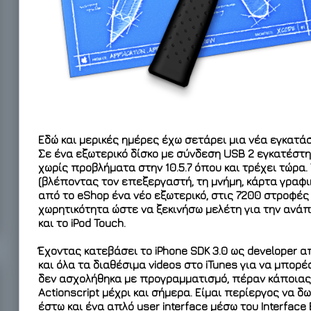
Εδώ και μερικές ημέρες έχω σετάρει μια νέα εγκατάσ
Σε ένα εξωτερικό δίσκο με σύνδεση USB 2 εγκατέστησ
χωρίς προβλήματα στην 10.5.7 όπου και τρέχει τώρα.
(βλέποντας τον επεξεργαστή, τη μνήμη, κάρτα γραφι
από το eShop ένα νέο εξωτερικό, στις 7200 στροφές
χωρητικότητα ώστε να ξεκινήσω μελέτη για την ανάπ
και το iPod Touch.
Έχοντας κατεβάσει το iPhone SDK 3.0 ως developer απ
και όλα τα διαθέσιμα videos στο iTunes για να μπορ
δεν ασχολήθηκα με προγραμματισμό, πέραν κάποιας 
Actionscript μέχρι και σήμερα. Είμαι περίεργος να 
έστω και ένα απλό user interface μέσω του Interface 