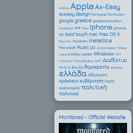
Apple
Ax-Easy
Adobe
design
axeasy
formula1
Formula 1
greece
google
greekrevolution
iphone
IMF
iphone
heraklion
iPad
ipod touch
Mac OS X
mac
3G
metallica
mclaren
Mac Pro
Music
pc
Microsoft
screensaver
Steve
Windows
troktiko
twitter
Jobs
ΓΑΠ
Διαδίκτυο
Γιώργος Παπανδρέου
ΔΝΤ
δημοκρατία
βουλή
ΠΑ.ΣΟ.Κ
εκλογές
ελλάδα
εξέγερση
ηράκλειο
κυβέρνηση
λαός
πολιτική
οικονομία
πολιτικοί
Monitored – Official Website