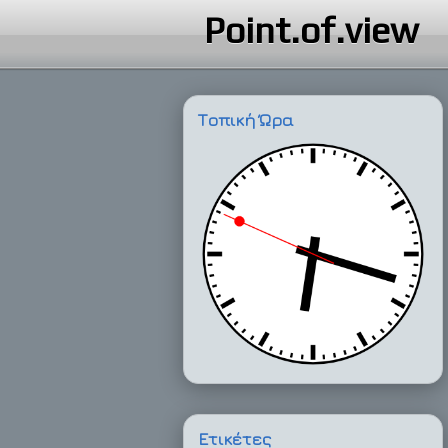
Point.of.view
Τοπική Ώρα
Ετικέτες