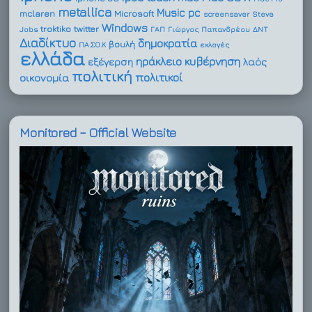
metallica
Music
pc
mclaren
Microsoft
screensaver
Steve
Windows
troktiko
twitter
Jobs
ΓΑΠ
Γιώργος Παπανδρέου
ΔΝΤ
Διαδίκτυο
δημοκρατία
βουλή
ΠΑ.ΣΟ.Κ
εκλογές
ελλάδα
ηράκλειο
κυβέρνηση
εξέγερση
λαός
πολιτική
πολιτικοί
οικονομία
Monitored – Official Website