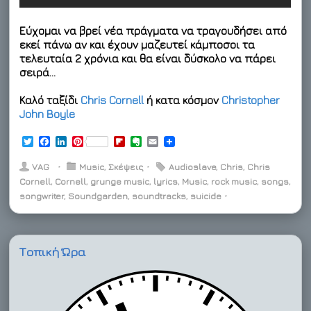
Εύχομαι να βρεί νέα πράγματα να τραγουδήσει από
εκεί πάνω αν και έχουν μαζευτεί κάμποσοι τα
τελευταία 2 χρόνια και θα είναι δύσκολο να πάρει
σειρά…
Καλό ταξίδι
Chris Cornell
ή κατα κόσμον
Christopher
John Boyle
T
F
L
P
F
E
E
w
a
i
i
l
v
m
i
c
n
n
i
e
a
VAG
⋅
Music
,
Σκέψεις
⋅
Audioslave
,
Chris
,
Chris
t
e
k
t
p
r
i
Cornell
,
Cornell
,
grunge music
,
lyrics
,
Music
,
rock music
,
songs
,
t
b
e
e
b
n
l
songwriter
e
o
,
d
Soundgarden
r
o
,
soundtracks
o
,
suicide
⋅
r
o
I
e
a
t
k
n
s
r
e
t
d
Τοπική Ώρα