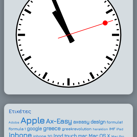
Ετικέτες
Apple
Ax-Easy
design
axeasy
formula1
Adobe
greece
google
Formula 1
greekrevolution
IMF
heraklion
iPad
iphone
ipod touch
Mac OS X
mac
iphone 3G
Mac Pro