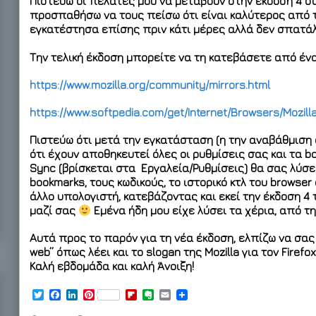
Πιστεύω οι πελάτες μου να μεταβούν στην έκδοση 4 σύ
προσπαθήσω να τους πείσω ότι είναι καλύτερος από τον 
εγκατέστησα επίσης πριν κάτι μέρες αλλά δεν σπατά
Την τελική έκδοση μπορείτε να τη κατεβάσετε από ένα 
https://www.mozilla.org/community/mirrors.html
https://www.softpedia.com/get/Internet/Browsers/Mozilla
Πιστεύω ότι μετά την εγκατάσταση (η την αναβάθμιση α
ότι έχουν αποθηκευτεί όλες οι ρυθμίσεις σας και τα 
Sync (βρίσκεται στα Εργαλεία/Ρυθμίσεις) θα σας λύσει
bookmarks, τους κωδικούς, το ιστορικό κτλ του browser
άλλο υπολογιστή, κατεβάζοντας και εκεί την έκδοση 4 
μαζί σας
Εμένα ήδη μου είχε λύσει τα χέρια, από τη
Αυτά προς το παρόν για τη νέα έκδοση, ελπίζω να σας
web” όπως λέει και το slogan της Mozilla για τον Firefox
Καλή εβδομάδα και καλή Άνοιξη!
T
F
L
P
F
E
E
w
a
i
i
l
v
m