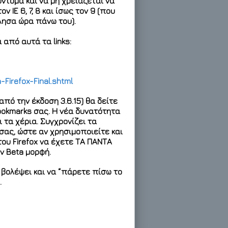
ντομα και να μη χρειάζεται να
ΙΕ 6, 7, 8 και ίσως τον 9 (που
λησα ώρα πάνω του).
από αυτά τα links:
-Firefox-Final.shtml
πό την έκδοση 3.6.15) θα δείτε
bookmarks σας. Η νέα δυνατότητα
 τα χέρια. Συγχρονίζει τα
 σας, ώστε αν χρησιμοποιείτε και
του Firefox να έχετε ΤΑ ΠΑΝΤΑ
ν Beta μορφή.
 βολέψει και να “πάρετε πίσω το
.