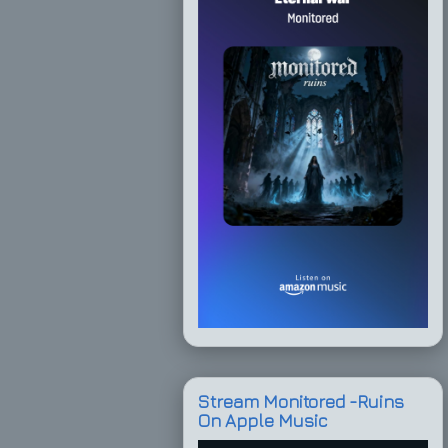
Stream Monitored -Ruins
On Apple Music