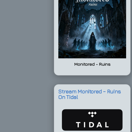
Monitored - Ruins
Stream Monitored – Ruins
On Tidal