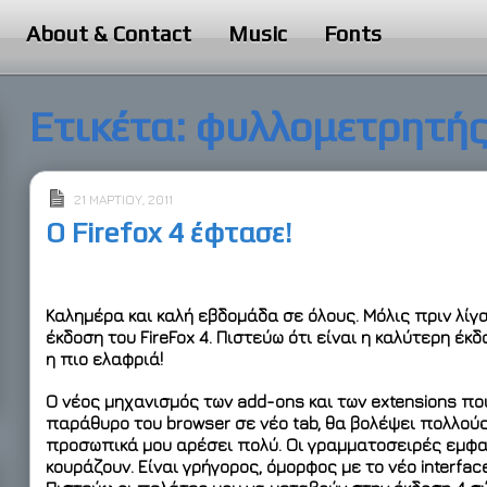
About & Contact
Music
Fonts
Ετικέτα:
φυλλομετρητή
21 ΜΑΡΤΊΟΥ, 2011
Ο Firefox 4 έφτασε!
Καλημέρα και καλή εβδομάδα σε όλους. Μόλις πριν λίγ
έκδοση του
FireFox 4
. Πιστεύω ότι είναι η καλύτερη έκδ
η πιο ελαφριά!
Ο νέος μηχανισμός των add-ons και των extensions πο
παράθυρο του browser σε νέο tab, θα βολέψει πολλούς.
προσωπικά μου αρέσει πολύ. Οι γραμματοσειρές εμφα
κουράζουν. Είναι γρήγορος, όμορφος με το νέο interfac