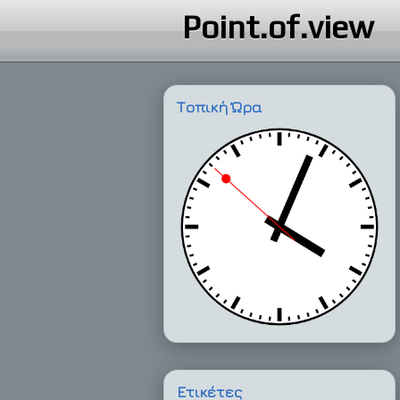
Point.of.view
Τοπική Ώρα
Ετικέτες