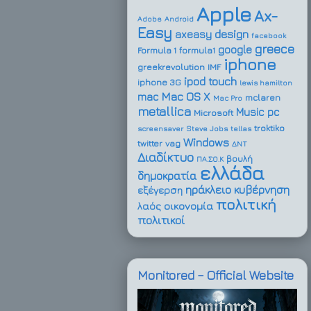
Apple
Ax-
Adobe
Android
Easy
design
axeasy
facebook
greece
google
Formula 1
formula1
iphone
greekrevolution
IMF
ipod touch
iphone 3G
lewis hamilton
Mac OS X
mac
mclaren
Mac Pro
metallica
Music
pc
Microsoft
troktiko
screensaver
Steve Jobs
tellas
Windows
twitter
vag
ΔΝΤ
Διαδίκτυο
βουλή
ΠΑ.ΣΟ.Κ
ελλάδα
δημοκρατία
ηράκλειο
κυβέρνηση
εξέγερση
πολιτική
οικονομία
λαός
πολιτικοί
Monitored – Official Website