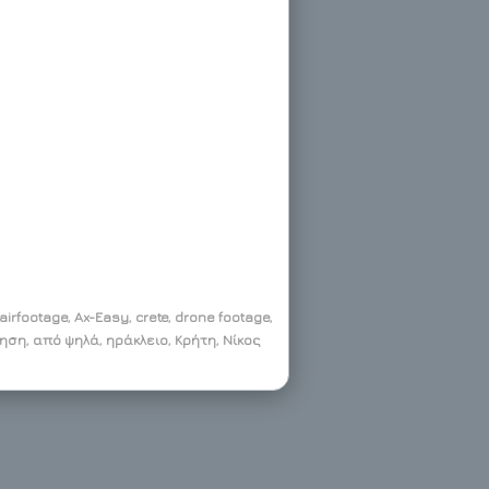
airfootage
,
Ax-Easy
,
crete
,
drone footage
,
πηση
,
από ψηλά
,
ηράκλειο
,
Κρήτη
,
Νίκος