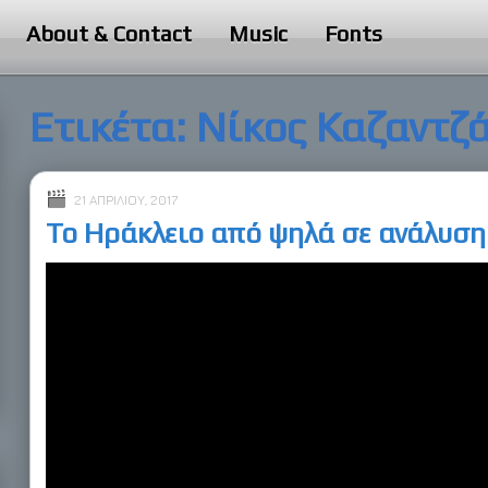
About & Contact
Music
Fonts
Ετικέτα:
Νίκος Καζαντζ
21 ΑΠΡΙΛΊΟΥ, 2017
Το Ηράκλειο από ψηλά σε ανάλυση