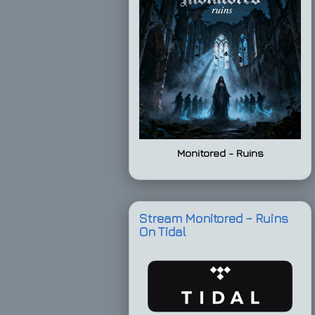
Monitored - Ruins
Stream Monitored – Ruins
On Tidal