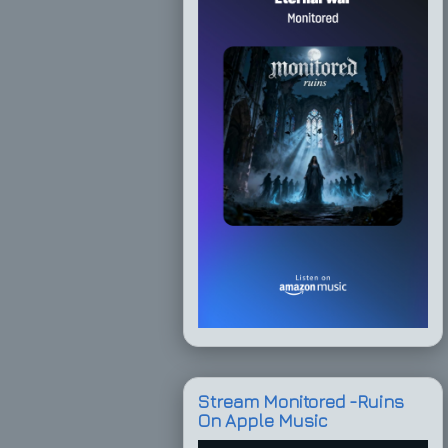
Stream Monitored -Ruins
On Apple Music