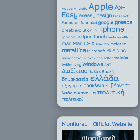
Apple
Ax-
Adobe
Android
Easy
design
axeasy
facebook
greece
google
Formula 1
formula1
iphone
greekrevolution
IMF
ipod touch
iphone 3G
lewis hamilton
Mac OS X
mac
mclaren
Mac Pro
metallica
Music
pc
Microsoft
troktiko
screensaver
Steve Jobs
tellas
Windows
twitter
vag
ΔΝΤ
Διαδίκτυο
βουλή
ΠΑ.ΣΟ.Κ
ελλάδα
δημοκρατία
ηράκλειο
κυβέρνηση
εξέγερση
πολιτική
οικονομία
λαός
πολιτικοί
Monitored – Official Website