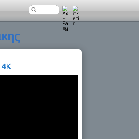
άκης
 4Κ