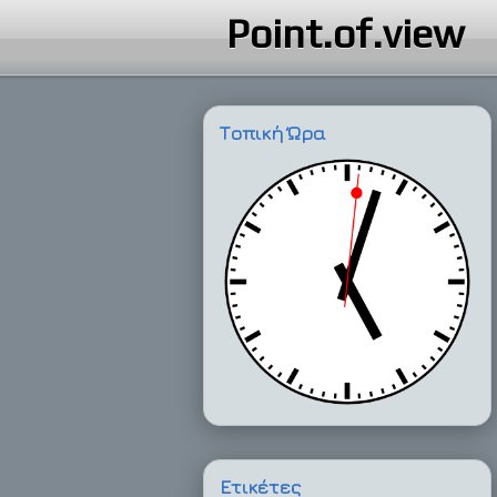
Point.of.view
Τοπική Ώρα
Ετικέτες