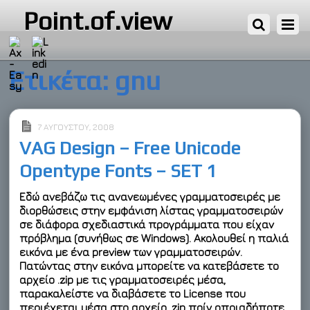
Point.of.view
Ετικέτα:
gnu
7 ΑΥΓΟΎΣΤΟΥ, 2008
VAG Design – Free Unicode
Opentype Fonts – SET 1
Εδώ ανεβάζω τις
ανανεωμένες γραμματοσειρές
με
διορθώσεις στην εμφάνιση λίστας γραμματοσειρών
σε διάφορα σχεδιαστικά προγράμματα που είχαν
πρόβλημα (συνήθως σε Windows). Ακολουθεί η παλιά
εικόνα με ένα preview των γραμματοσειρών.
Πατώντας στην εικόνα μπορείτε να κατεβάσετε το
αρχείο .zip με τις γραμματοσειρές μέσα,
παρακαλείστε να διαβάσετε το License που
περιέχεται μέσα στο αρχείο .zip πρίν οποιαδήποτε