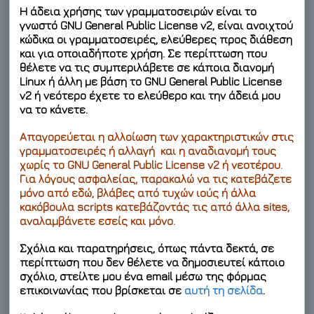
Η άδεια χρήσης των γραμματοσειρών είναι το
γνωστό GNU General Public License v2, είναι ανοιχτού
κώδικα οι γραμματοσειρές, ελεύθερες προς διάθεση
και για οποιαδήποτε χρήση. Σε περίπτωση που
θέλετε να τις συμπεριλάβετε σε κάποια διανομή
Linux ή άλλη με βάση το GNU General Public License
v2 ή νεότερο έχετε το ελεύθερο και την άδειά μου
να το κάνετε.
Απαγορεύεται η αλλοίωση των χαρακτηριστικών στις
γραμματοσειρές ή αλλαγή και η αναδιανομή τους
χωρίς το
GNU General Public License
v2 ή νεοτέρου.
Για λόγους ασφαλείας, παρακαλώ να τις κατεβάζετε
μόνο από εδώ, βλάβες από τυχών ιούς ή άλλα
κακόβουλα scripts κατεβάζοντάς τις από άλλα sites,
αναλαμβάνετε εσείς και μόνο.
Σχόλια και παρατηρήσεις, όπως πάντα δεκτά, σε
περίπτωση που δεν θέλετε να δημοσιευτεί κάποιο
σχόλιο, στείλτε μου ένα email μέσω της φόρμας
επικοινωνίας που βρίσκεται σε
αυτή τη σελίδα
.