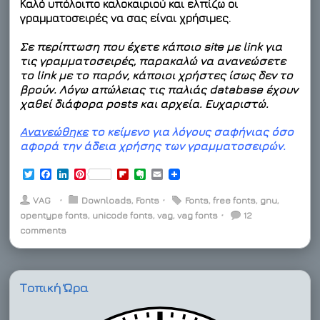
Καλό υπόλοιπο καλοκαιριού και ελπίζω οι
γραμματοσειρές να σας είναι χρήσιμες.
Σε περίπτωση που έχετε κάποιο site με link για
τις γραμματοσειρές, παρακαλώ να ανανεώσετε
το link με το παρόν, κάποιοι χρήστες ίσως δεν το
βρούν. Λόγω απώλειας τις παλιάς database έχουν
χαθεί διάφορα posts και αρχεία.
Ευχαριστώ.
Ανανεώθηκε
το κείμενο για λόγους σαφήνιας όσο
αφορά την άδεια χρήσης των γραμματοσειρών.
T
F
L
P
F
E
E
w
a
i
i
l
v
m
i
c
n
n
i
e
a
VAG
⋅
Downloads
,
Fonts
⋅
Fonts
,
free fonts
,
gnu
,
t
e
k
t
p
r
i
opentype fonts
,
unicode fonts
,
vag
,
vag fonts
⋅
12
t
b
e
e
b
n
l
comments
e
o
d
r
o
o
r
o
I
e
a
t
k
n
s
r
e
t
d
Τοπική Ώρα