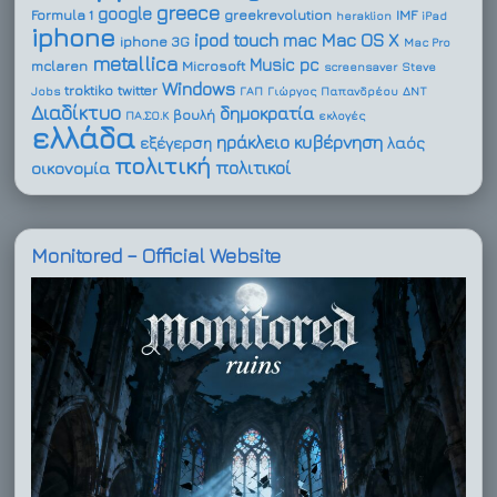
greece
google
Formula 1
greekrevolution
IMF
heraklion
iPad
iphone
ipod touch
Mac OS X
mac
iphone 3G
Mac Pro
metallica
Music
pc
mclaren
Microsoft
screensaver
Steve
Windows
troktiko
twitter
Jobs
ΓΑΠ
Γιώργος Παπανδρέου
ΔΝΤ
Διαδίκτυο
δημοκρατία
βουλή
ΠΑ.ΣΟ.Κ
εκλογές
ελλάδα
ηράκλειο
κυβέρνηση
εξέγερση
λαός
πολιτική
πολιτικοί
οικονομία
Monitored – Official Website