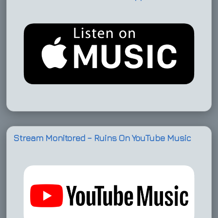
Stream Monitored – Ruins On YouTube Music