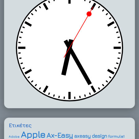
Ετικέτες
Apple
Ax-Easy
design
axeasy
formula1
Adobe