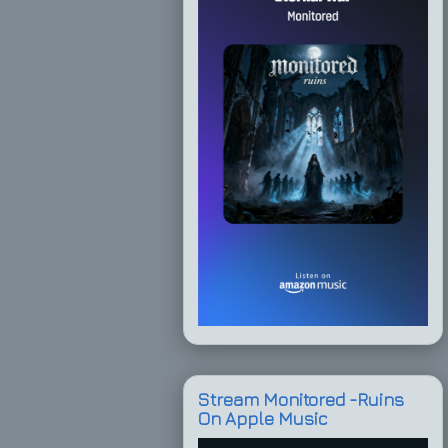
Stream Monitored -Ruins
On Apple Music