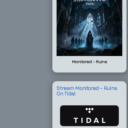
Monitored - Ruins
Stream Monitored – Ruins
On Tidal