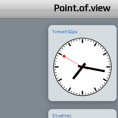
Point.of.view
Τοπική Ώρα
Ετικέτες