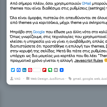
Από σήμερα πλέον, όσοι χρησιμοποιούν
GMail
μπορούν
themes
που είναι διαθέσιμα στις ρυθμίσεις (settings)
Όλα είναι όμορφα, πιστεύω ότι απευθύνονται σε όλου
από themes για κοριτσάκια, μέχρι theme για σκληροπ
Μπράβο στη
Google
που έδωσε μια άλλη νότα στο καλύ
Όπως γνωρίζουμε, στις τεχνολογίες που χρησιμοποιεί 
κλείσει η υπηρεσία για να γίνει η αναβάθμιση, απλώς
διαπιστώσετε ότι προστέθηκε η επιλογή των themes, 
στην κορυφή της σελίδας. Μετά θα πάτε στις ρυθμίσει
υπάρχει ως δια μαγείας μια καρτέλα που θα λέει “Them
πραγματικό χρόνο γίνεται η αλλαγή.
Javascript Rules
T
F
L
P
F
E
E
w
a
i
i
l
v
m
i
c
n
n
i
e
a
VAG
⋅
Web Design
,
Διαδίκτυο
⋅
gmail
,
google
,
web
,
Δια
t
e
k
t
p
r
i
t
b
e
e
b
n
l
e
o
d
r
o
o
r
o
I
e
a
t
k
n
s
r
e
t
d