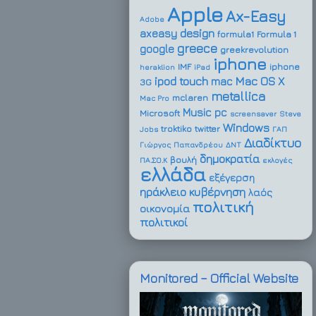
Apple
Ax-Easy
Adobe
design
axeasy
formula1
Formula 1
greece
google
greekrevolution
iphone
IMF
iphone
heraklion
iPad
ipod touch
Mac OS X
mac
3G
metallica
mclaren
Mac Pro
Music
pc
Microsoft
screensaver
Steve
Windows
troktiko
twitter
Jobs
ΓΑΠ
Διαδίκτυο
Γιώργος Παπανδρέου
ΔΝΤ
δημοκρατία
βουλή
ΠΑ.ΣΟ.Κ
εκλογές
ελλάδα
εξέγερση
ηράκλειο
κυβέρνηση
λαός
πολιτική
οικονομία
πολιτικοί
Monitored – Official Website