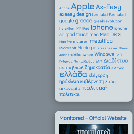
Apple
Ax-Easy
Adobe
design
axeasy
formula1
Formula 1
greece
google
greekrevolution
iphone
IMF
iphone
heraklion
iPad
ipod touch
Mac OS X
mac
3G
metallica
mclaren
Mac Pro
Music
pc
Microsoft
screensaver
Steve
Windows
troktiko
twitter
Jobs
ΓΑΠ
Διαδίκτυο
Γιώργος Παπανδρέου
ΔΝΤ
δημοκρατία
βουλή
ΠΑ.ΣΟ.Κ
εκλογές
ελλάδα
εξέγερση
ηράκλειο
κυβέρνηση
λαός
πολιτική
οικονομία
πολιτικοί
Monitored – Official Website