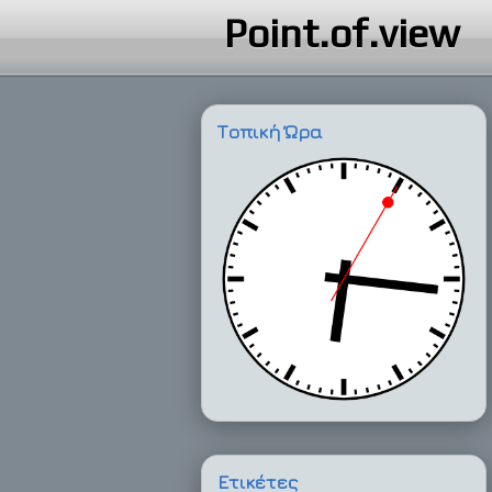
Point.of.view
Τοπική Ώρα
Ετικέτες