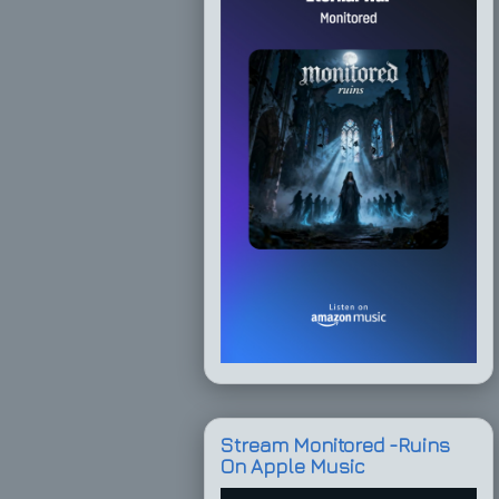
Stream Monitored -Ruins
On Apple Music