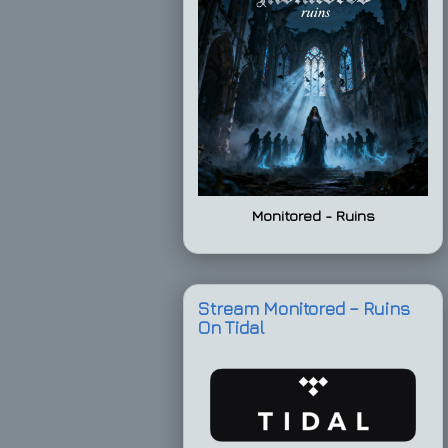
Monitored - Ruins
Stream Monitored – Ruins
On Tidal