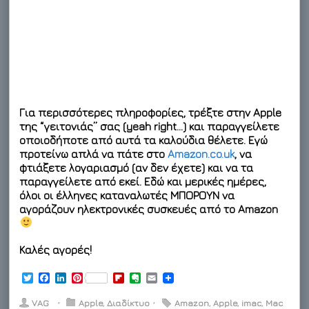
Για περισσότερες πληροφορίες, τρέξτε στην Apple
της “γειτονιάς” σας (yeah right…) και παραγγείλετε
οποιοδήποτε από αυτά τα καλούδια θέλετε. Εγώ
προτείνω απλά να πάτε στο
Amazon.co.uk
, να
φτιάξετε λογαριασμό (αν δεν έχετε) και να τα
παραγγείλετε από εκεί. Εδώ και μερικές ημέρες,
όλοι οι έλληνες καταναλωτές ΜΠΟΡΟΥΝ να
αγοράζουν ηλεκτρονικές συσκευές από το Amazon
Καλές αγορές!
T
F
L
P
F
E
E
w
a
i
i
l
v
m
i
c
n
n
i
e
a
VAG
⋅
Apple
,
Διαδίκτυο
⋅
Amazon
,
Apple
,
imac
,
Mac