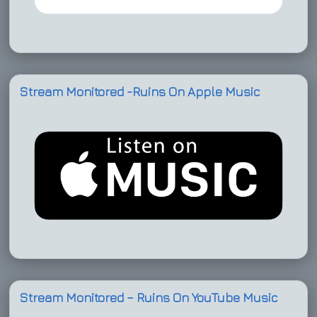
Stream Monitored -Ruins On Apple Music
Stream Monitored – Ruins On YouTube Music