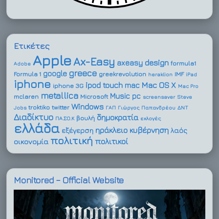
Ετικέτες
Apple
Ax-Easy
design
axeasy
formula1
Adobe
greece
google
Formula 1
greekrevolution
IMF
heraklion
iPad
iphone
ipod touch
Mac OS X
mac
iphone 3G
Mac Pro
metallica
Music
pc
mclaren
Microsoft
screensaver
Steve
Windows
troktiko
twitter
Jobs
ΓΑΠ
Γιώργος Παπανδρέου
ΔΝΤ
Διαδίκτυο
δημοκρατία
βουλή
ΠΑ.ΣΟ.Κ
εκλογές
ελλάδα
ηράκλειο
κυβέρνηση
εξέγερση
λαός
πολιτική
πολιτικοί
οικονομία
Monitored – Official Website